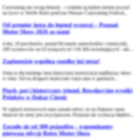
Caravaning ma swoją historię – i właśnie ją będzie można poczuć
na żywo w Strefie Retro podczas Warsaw Caravaning Festival...
Od premier jutra do legend wczoraj – Poznań
Motor Show 2026 za nami
4 dni, 10 pawilonów, ponad 60 marek samochodów i motocykli,
200 wystawców na 63 tysiącach m² i 94 384 zwiedzających - tak...
Zaplanujcie wspólną randkę już teraz!
Zima to dla każdego fana klasycznej motoryzacji najdłuższy okres
w roku. Sól na drogach skutecznie więzi auta w garażach...
Piach, pot i historyczny triumf. Rewelacyjne wyniki
Polaków w Dakar Classic
W rajdach terenowych stara zasada mówi, że na Dakarze samo
dotarcie do mety jest zwycięstwem. Pustynia nie wybacza błędów...
Zaczęło się od 300 pojazdów - wspominamy
pierwszą edycję Retro Motor Show