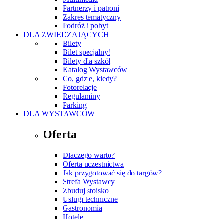
Partnerzy i patroni
Zakres tematyczny
Podróż i pobyt
DLA ZWIEDZAJĄCYCH
Bilety
Bilet specjalny!
Bilety dla szkół
Katalog Wystawców
Co, gdzie, kiedy?
Fotorelacje
Regulaminy
Parking
DLA WYSTAWCÓW
Oferta
Dlaczego warto?
Oferta uczestnictwa
Jak przygotować się do targów?
Strefa Wystawcy
Zbuduj stoisko
Usługi techniczne
Gastronomia
Hotele