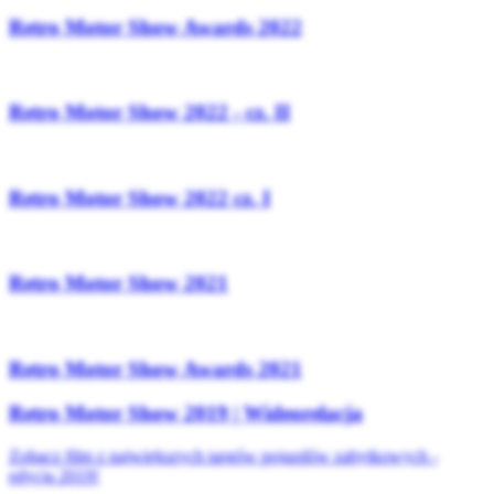
Retro Motor Show Awards 2022
Retro Motor Show 2022 - cz. II
Retro Motor Show 2022 cz. I
Retro Motor Show 2021
Retro Motor Show Awards 2021
Retro Motor Show 2019 | Wideorelacja
Zobacz film z największych targów pojazdów zabytkowych -
edycja 2019!