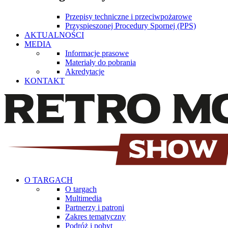
Przepisy techniczne i przeciwpożarowe
Przyspieszonej Procedury Spornej (PPS)
AKTUALNOŚCI
MEDIA
Informacje prasowe
Materiały do pobrania
Akredytacje
KONTAKT
O TARGACH
O targach
Multimedia
Partnerzy i patroni
Zakres tematyczny
Podróż i pobyt