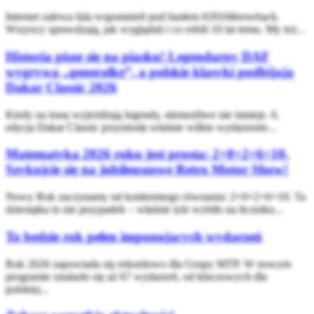
Internet zalewa fala wspomnień pod hasłem #2016throwback.
Wszyscy sprawdzają, jak wyglądali i co robili 10 lat temu. My też...
Historia pisze się na piasku! Legendarny DAF
wygrywa „generalkę”, a polskie klasyki podbijają
Dakar Classic 2026
Kiedy na trasę wyjeżdżają legendy, niemożliwe nie istnieje. 6.
edycja Dakar Classic przyniosła właśnie wilkie wydarzenie...
Matematyka 2026 roku jest prosta: 2+0+2+6=10.
Szykujcie się na jubileuszowe Retro Motor Show!
Nowy Rok zaczynamy od konkretnego równania: 2+0+2+6=10. Ta
dziesiątka to nie przypadek – właśnie tyle wybiło na liczniku...
To będzie rok pełen imponujących wydarzeń
Rok 2026 zapowiada się rekordowo dla Grupy MTP. W nowym
programie znalazło się aż 67 wydarzeń, od kluczowych dla
polskiej...