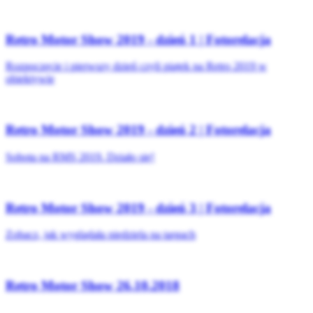
Retro Motor Show 2019 - dzień 1 | Fotorelacja
Rozpoczęcie i pierwszy dzień czyli piątek na Retro 2019 w
obiektywie
Retro Motor Show 2019 - dzień 2 | Fotorelacja
Sobota na RMS 2019. Działo się!
Retro Motor Show 2019 - dzień 3 | Fotorelacja
Zobacz, jak wyglądała niedziela na targach
Retro Motor Show 26.10.2018