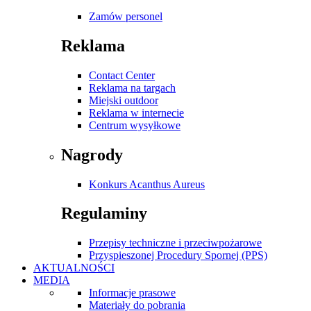
Zamów personel
Reklama
Contact Center
Reklama na targach
Miejski outdoor
Reklama w internecie
Centrum wysyłkowe
Nagrody
Konkurs Acanthus Aureus
Regulaminy
Przepisy techniczne i przeciwpożarowe
Przyspieszonej Procedury Spornej (PPS)
AKTUALNOŚCI
MEDIA
Informacje prasowe
Materiały do pobrania