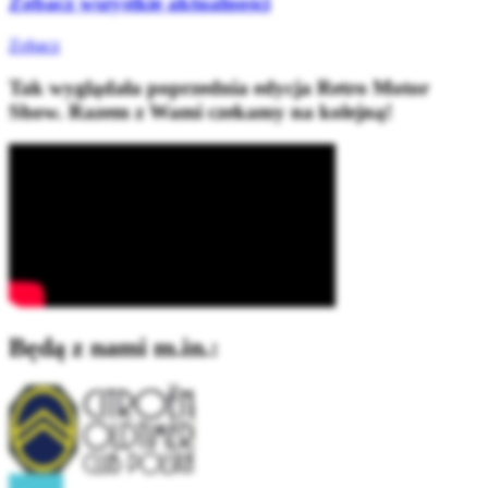
Zobacz wszystkie aktualności
Zobacz
Tak wyglądała poprzednia edycja Retro Motor
Show. Razem z Wami czekamy na kolejną!
Będą z nami m.in.: