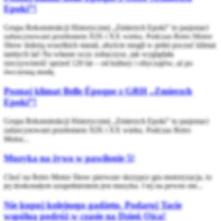
Epoki”!
Grupa Rekonstrukcji Historycznej „Zmierzch Epoki” to pasjonaci
zafascynowani przełomem XIX i XX wieku. Podczas Retro Motor
Show dołożą wszelkich starań, abyście mogli w pełni poczuć klimat
tamtych lat! Na własne oczy zobaczysz, jak wyglądała
rzeczywistość sprzed 120 lat – od kultury i obyczajów, aż po
ówczesną modę.
Poznaj klimat Belle Époque z GRH „Zmierzch
Epoki”!
Grupa Rekonstrukcji Historycznej „Zmierzch Epoki” to pasjonaci
zafascynowani przełomem XIX i XX wieku. Podczas Retro
Motor...
Muzyka na żywo w pawilonie 5!
Choć na Retro Motor Show pierwsze skrzypce gra motoryzacja, to
jej doskonałym uzupełnieniem jest muzyka. I tej na pewno nie...
Nie kupuj kolejnego gadżetu. Podaruj Tacie
wspólną podróż w czasie na Dzień Ojca!