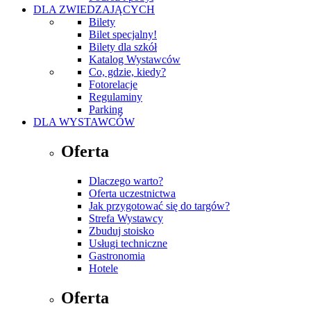
DLA ZWIEDZAJĄCYCH
Bilety
Bilet specjalny!
Bilety dla szkół
Katalog Wystawców
Co, gdzie, kiedy?
Fotorelacje
Regulaminy
Parking
DLA WYSTAWCÓW
Oferta
Dlaczego warto?
Oferta uczestnictwa
Jak przygotować się do targów?
Strefa Wystawcy
Zbuduj stoisko
Usługi techniczne
Gastronomia
Hotele
Oferta