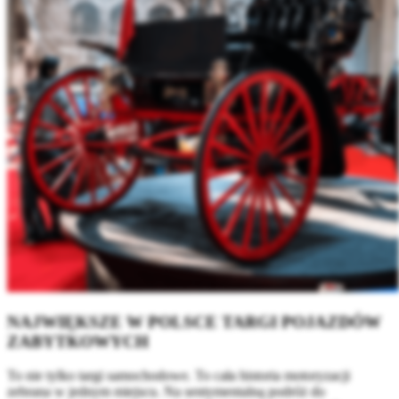
NAJWIĘKSZE W POLSCE TARGI POJAZDÓW
ZABYTKOWYCH
To nie tylko targi samochodowe. To cała historia motoryzacji
zebrana w jednym miejscu. Na sentymentalną podróż do