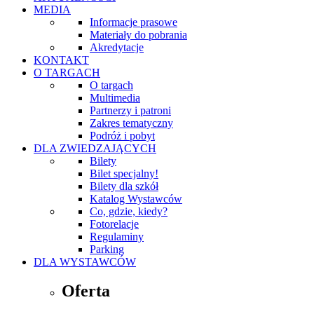
MEDIA
Informacje prasowe
Materiały do pobrania
Akredytacje
KONTAKT
O TARGACH
O targach
Multimedia
Partnerzy i patroni
Zakres tematyczny
Podróż i pobyt
DLA ZWIEDZAJĄCYCH
Bilety
Bilet specjalny!
Bilety dla szkół
Katalog Wystawców
Co, gdzie, kiedy?
Fotorelacje
Regulaminy
Parking
DLA WYSTAWCÓW
Oferta