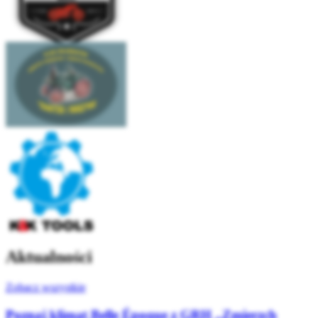
Aktualności
Zobacz wszystkie
Poznaj klimat Belle Époque z GRH „Zmierzch