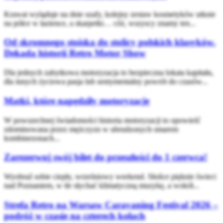
Krawat wyląduje na dnie szafy, kolejny zestaw kosmetyków utknie
na półce w łazience, a skarpetki… cóż, wszyscy znamy ten...
Od skromnego stoiska do stolicy polskich klasyków.
Dekada historii Retro Motor Show
Dla jednych zabytkowa motoryzacja to bezpieczna lokata kapitału,
dla innych życiowa pasja lub sentymentalny powrót do czasów...
Matki, które napędziły motoryzację
W powszechnej świadomości historia motoryzacji to opowieść
zdominowana przez mężczyzn w ubrudzonych smarem
kombinezonach...
Zarezerwuj swój bilet do przeszłości do 1 czerwca!
Wyobraź sobie ciepły, wrześniowy weekend. Słońce pięknie świeci
nad Poznaniem, w tle słychać klimatyczną muzykę, a wokół...
Strefa Retro na Warsaw Caravaning Festival 2026 –
podróż w czasie na czterech kołach