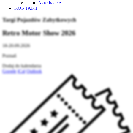
Akredytacje
KONTAKT
Targi Pojazdów Zabytkowych
Retro Motor Show 2026
18-20.09.2026
Poznań
Dodaj do kalendarza
Google
iCal
Outlook