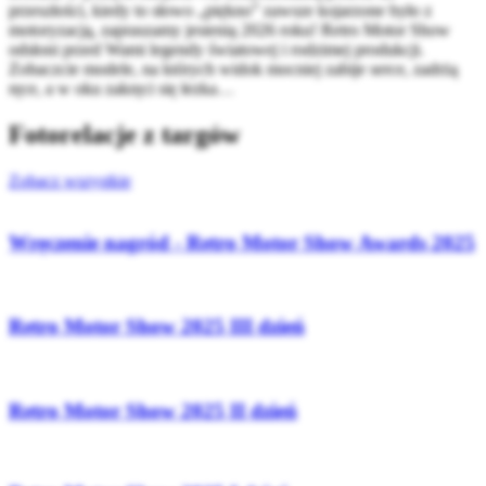
przeszłości, kiedy to słowo „piękno” zawsze kojarzone było z
motoryzacją, zapraszamy jesienią 2026 roku! Retro Motor Show
odsłoni przed Wami legendy światowej i rodzimej produkcji.
Zobaczcie modele, na których widok mocniej zabije serce, zadrżą
ręce, a w oku zakręci się łezka…
Fotorelacje z targów
Zobacz wszystkie
Wręczenie nagród - Retro Motor Show Awards 2025
Retro Motor Show 2025 III dzień
Retro Motor Show 2025 II dzień