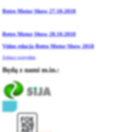
Retro Motor Show 27.10.2018
Retro Motor Show 28.10.2018
Video relacja Retro Motor Show 2018
Zobacz wszystkie
Będą z nami m.in.: