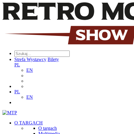
Strefa Wystawcy
Bilety
PL
EN
PL
EN
O TARGACH
O targach
Multimedia