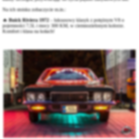
Na ich stoisku zobaczycie m.in.:
🔥
Buick Riviera 1972
– luksusowy klasyk z potężnym V8 o
pojemności 7,5L i mocy 300 KM, w ciemnozielonym kolorze.
Komfort i klasa na kołach!