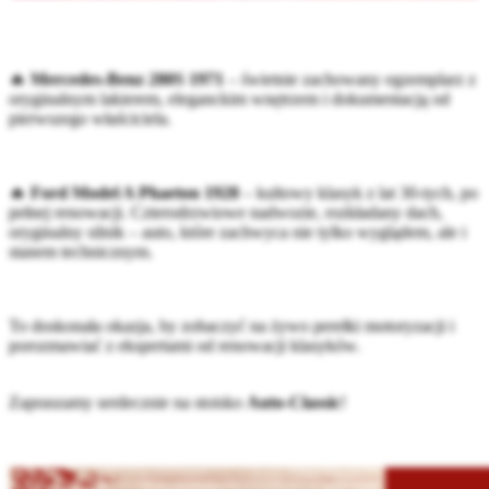
🔥
Mercedes-Benz 280S 1971
– świetnie zachowany egzemplarz z
oryginalnym lakierem, eleganckim wnętrzem i dokumentacją od
pierwszego właściciela.
🔥
Ford Model A Phaeton 1928
– kultowy klasyk z lat 30-tych, po
pełnej renowacji. Czterodrzwiowe nadwozie, rozkładany dach,
oryginalny silnik – auto, które zachwyca nie tylko wyglądem, ale i
stanem technicznym.
To doskonała okazja, by zobaczyć na żywo perełki motoryzacji i
porozmawiać z ekspertami od renowacji klasyków.
Zapraszamy serdecznie na stoisko
Auto-Classic
!