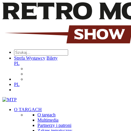
Strefa Wystawcy
Bilety
PL
PL
O TARGACH
O targach
Multimedia
Partnerzy i patroni
Zakres tematyczny