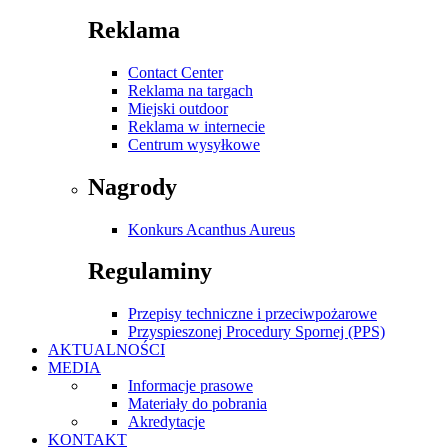
Reklama
Contact Center
Reklama na targach
Miejski outdoor
Reklama w internecie
Centrum wysyłkowe
Nagrody
Konkurs Acanthus Aureus
Regulaminy
Przepisy techniczne i przeciwpożarowe
Przyspieszonej Procedury Spornej (PPS)
AKTUALNOŚCI
MEDIA
Informacje prasowe
Materiały do pobrania
Akredytacje
KONTAKT