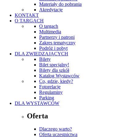
Materiały do pobrania
Akredytacje
KONTAKT
O TARGACH
O targach
Multimedia
Partnerzy i patroni
Zakres tematyczny
Podróż i pobyt
DLA ZWIEDZAJĄCYCH
Bilety
Bilet specjalny!
Bilety dla szkół
Katalog Wystawców
Co, gdzie, kiedy?
Fotorelacje
Regulaminy
Parking
DLA WYSTAWCÓW
Oferta
Dlaczego warto?
Oferta uczestnictwa