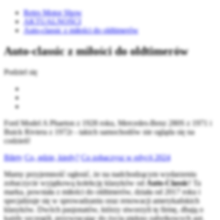
Retro Motor Show
AKTUALNOŚCI
Auto-classic z miłości do oldtimerów
Auto-classic z miłości do oldtimerów
Podziel się
Ford Model A Phaeton z 1928 roku, Mercedes-Benz 280S z 1971 i
Buick Riviera z 1972r - takich samochodów nie ogląda się na
codzień!
Bilety
Co, gdzie, kiedy?
Co zobaczysz w edycji 2024
Mamy przyjemność ogłosić, że na nadchodzącym wydarzeniu
zobaczycie wyjątkową kolekcję klasyków od
Auto-Classic
! Ta
marka, powstała z miłości do oldtimerów, działa od 2017 roku i
specjalizuje się w sprowadzaniu oraz renowacji amerykańskich
klasyków. Dwóch pasjonatów, którzy stworzyli tę firmę, dbają o
każdy szczegół, przywracając do życia piękno zabytkowych aut.