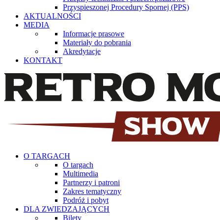
Przyspieszonej Procedury Spornej (PPS)
AKTUALNOŚCI
MEDIA
Informacje prasowe
Materiały do pobrania
Akredytacje
KONTAKT
O TARGACH
O targach
Multimedia
Partnerzy i patroni
Zakres tematyczny
Podróż i pobyt
DLA ZWIEDZAJĄCYCH
Bilety