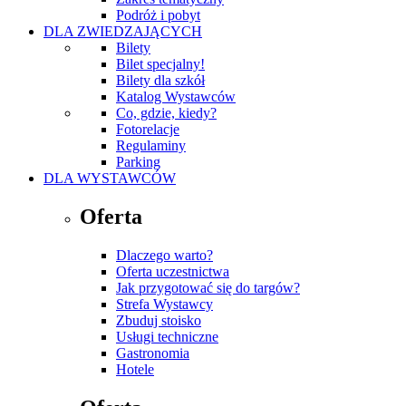
Podróż i pobyt
DLA ZWIEDZAJĄCYCH
Bilety
Bilet specjalny!
Bilety dla szkół
Katalog Wystawców
Co, gdzie, kiedy?
Fotorelacje
Regulaminy
Parking
DLA WYSTAWCÓW
Oferta
Dlaczego warto?
Oferta uczestnictwa
Jak przygotować się do targów?
Strefa Wystawcy
Zbuduj stoisko
Usługi techniczne
Gastronomia
Hotele