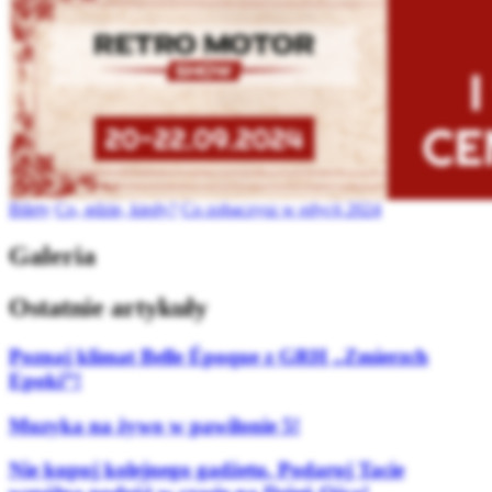
Bilety
Co, gdzie, kiedy?
Co zobaczysz w edycji 2024
Galeria
Ostatnie artykuły
Poznaj klimat Belle Époque z GRH „Zmierzch
Epoki”!
Muzyka na żywo w pawilonie 5!
Nie kupuj kolejnego gadżetu. Podaruj Tacie