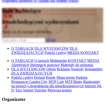
wspólną podróż w czasie na Dzień Ojca!
Bądź na bieżąco
z nadchodzącymi wydarzeniami
Zapisz się do naszego newslettera
Wyślij
O TARGACH
DLA WYSTAWCÓW
DLA
ZWIEDZAJĄCYCH
Podróż i pobyt
MEDIA
KONTAKT
O TARGACH
O targach
Multimedia
KONTAKT
MEDIA
Akredytacje
Informacje prasowe
Materiały do pobrania
DLA WYSTAWCÓW
Oferta
Reklama
Nagrody
Regulaminy
DLA ZWIEDZAJĄCYCH
Podróż i pobyt
Dojazd
Hotele
Mapa terenu
Parking
Restauracje Garden City
MTP Cafe
MTP Bistro
Bankomaty
na targach
Udogodnienia dla niepełnosprawnych
Internet Wi-
Fi
Taxi
Airport Voucher
Pierwsza pomoc
Organizator