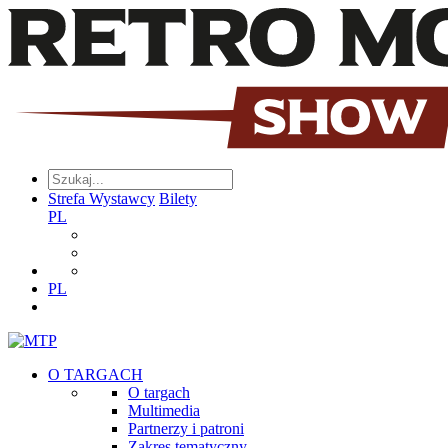
Strefa Wystawcy
Bilety
PL
PL
O TARGACH
O targach
Multimedia
Partnerzy i patroni
Zakres tematyczny