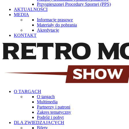
Przyspieszonej Procedury Spornej (PPS)
AKTUALNOŚCI
MEDIA
Informacje prasowe
Materiały do pobrania
Akredytacje
KONTAKT
O TARGACH
O targach
Multimedia
Partnerzy i patroni
Zakres tematyczny
Podróż i pobyt
DLA ZWIEDZAJĄCYCH
Bilety