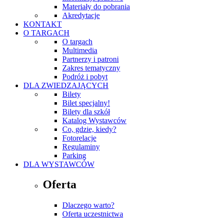
Materiały do pobrania
Akredytacje
KONTAKT
O TARGACH
O targach
Multimedia
Partnerzy i patroni
Zakres tematyczny
Podróż i pobyt
DLA ZWIEDZAJĄCYCH
Bilety
Bilet specjalny!
Bilety dla szkół
Katalog Wystawców
Co, gdzie, kiedy?
Fotorelacje
Regulaminy
Parking
DLA WYSTAWCÓW
Oferta
Dlaczego warto?
Oferta uczestnictwa