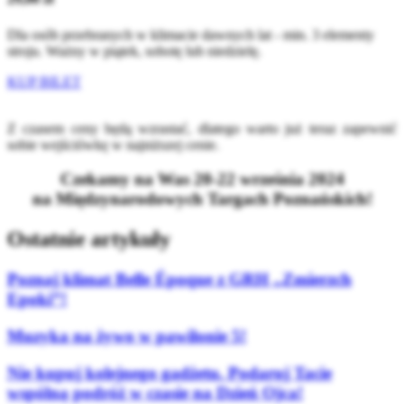
Dla osób przebranych w klimacie dawnych lat - min. 3 elementy
stroju. Ważny w piątek, sobotę lub niedzielę.
KUP BILET
Z czasem ceny będą wzrastać, dlatego warto już teraz zapewnić
sobie wejściówkę w najniższej cenie.
Czekamy na Was 20-22 września 2024
na Międzynarodowych Targach Poznańskich!
Ostatnie artykuły
Poznaj klimat Belle Époque z GRH „Zmierzch
Epoki”!
Muzyka na żywo w pawilonie 5!
Nie kupuj kolejnego gadżetu. Podaruj Tacie
wspólną podróż w czasie na Dzień Ojca!