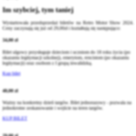
Im szybciej, tym taniej
Wystartowała przedsprzedaż biletów na Retro Motor Show 2024.
Ceny zaczynają się już od 29,00zł i kształtują się następująco:
34,00 zł
Bilet ulgowy przysługuje dzieciom i uczniom do 18 roku życia (po
okazaniu legitymacji szkolnej), emerytom, rencistom (po okazaniu
legitymacji) oraz osobom z I grupą inwalidzką.
Kup bilet
40,00 zł
Ważny na konkretny dzień targów. Bilet jednorazowy - pozwala na
jednokrotne zeskanowanie i wejście na teren targów.
KUP BILET
29,00 zł