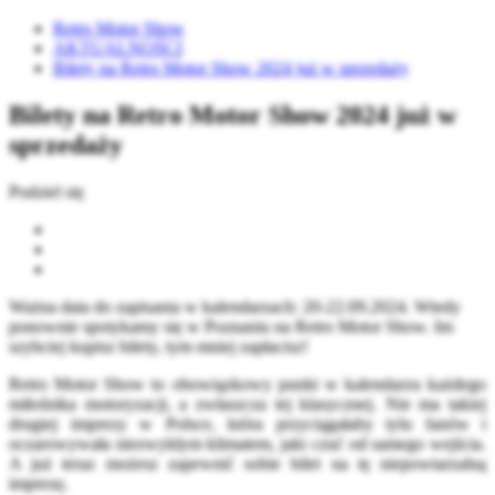
Retro Motor Show
AKTUALNOŚCI
Bilety na Retro Motor Show 2024 już w sprzedaży
Bilety na Retro Motor Show 2024 już w
sprzedaży
Podziel się
Ważna data do zapisania w kalendarzach: 20-22.09.2024. Wtedy
ponownie spotykamy się w Poznaniu na Retro Motor Show. Im
szybciej kupisz bilety, tym mniej zapłacisz!
Retro Motor Show to obowiązkowy punkt w kalendarzu każdego
miłośnika motoryzacji, a zwłaszcza tej klasycznej. Nie ma takiej
drugiej imprezy w Polsce, która przyciągałaby tylu fanów i
oczarowywała niezwykłym klimatem, jaki czuć od samego wejścia.
A już teraz możesz zapewnić sobie bilet na tę niepowtarzalną
imprezę.