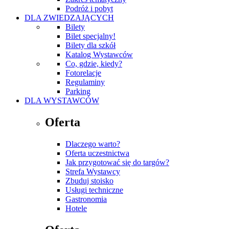
Podróż i pobyt
DLA ZWIEDZAJĄCYCH
Bilety
Bilet specjalny!
Bilety dla szkół
Katalog Wystawców
Co, gdzie, kiedy?
Fotorelacje
Regulaminy
Parking
DLA WYSTAWCÓW
Oferta
Dlaczego warto?
Oferta uczestnictwa
Jak przygotować się do targów?
Strefa Wystawcy
Zbuduj stoisko
Usługi techniczne
Gastronomia
Hotele