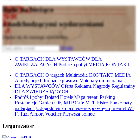
Bądź na bieżąco
z nadchodzącymi wydarzeniami
Zapisz się do naszego newslettera
Wyślij
O TARGACH
DLA WYSTAWCÓW
DLA
ZWIEDZAJĄCYCH
Podróż i pobyt
MEDIA
KONTAKT
O TARGACH
O targach
Multimedia
KONTAKT
MEDIA
Akredytacje
Informacje prasowe
Materiały do pobrania
DLA WYSTAWCÓW
Oferta
Reklama
Nagrody
Regulaminy
DLA ZWIEDZAJĄCYCH
Podróż i pobyt
Dojazd
Hotele
Mapa terenu
Parking
Restauracje Garden City
MTP Cafe
MTP Bistro
Bankomaty
na targach
Udogodnienia dla niepełnosprawnych
Internet Wi-
Fi
Taxi
Airport Voucher
Pierwsza pomoc
Organizator