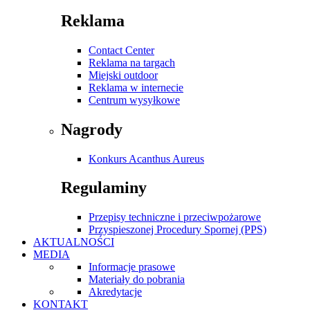
Reklama
Contact Center
Reklama na targach
Miejski outdoor
Reklama w internecie
Centrum wysyłkowe
Nagrody
Konkurs Acanthus Aureus
Regulaminy
Przepisy techniczne i przeciwpożarowe
Przyspieszonej Procedury Spornej (PPS)
AKTUALNOŚCI
MEDIA
Informacje prasowe
Materiały do pobrania
Akredytacje
KONTAKT