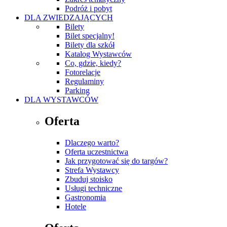
Podróż i pobyt
DLA ZWIEDZAJĄCYCH
Bilety
Bilet specjalny!
Bilety dla szkół
Katalog Wystawców
Co, gdzie, kiedy?
Fotorelacje
Regulaminy
Parking
DLA WYSTAWCÓW
Oferta
Dlaczego warto?
Oferta uczestnictwa
Jak przygotować się do targów?
Strefa Wystawcy
Zbuduj stoisko
Usługi techniczne
Gastronomia
Hotele