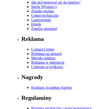
Jak przygotować się do targów?
Strefa Wystawcy
Zbuduj stoisko
Usługi techniczne
Gastronomia
Hotele
Zamów personel
Reklama
Contact Center
Reklama na targach
Miejski outdoor
Reklama w internecie
Centrum wysyłkowe
Nagrody
Konkurs Acanthus Aureus
Regulaminy
Przepisy techniczne i przeciwpożarowe