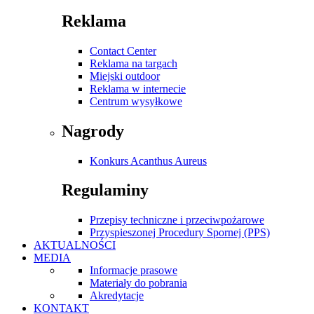
Reklama
Contact Center
Reklama na targach
Miejski outdoor
Reklama w internecie
Centrum wysyłkowe
Nagrody
Konkurs Acanthus Aureus
Regulaminy
Przepisy techniczne i przeciwpożarowe
Przyspieszonej Procedury Spornej (PPS)
AKTUALNOŚCI
MEDIA
Informacje prasowe
Materiały do pobrania
Akredytacje
KONTAKT