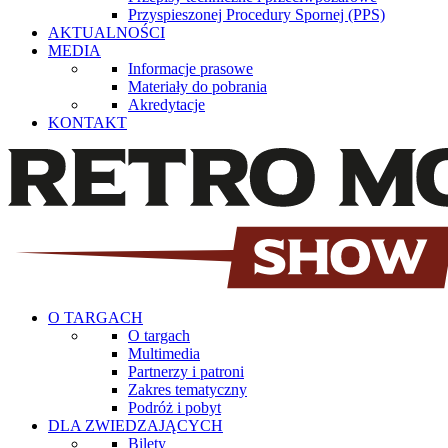
Przyspieszonej Procedury Spornej (PPS)
AKTUALNOŚCI
MEDIA
Informacje prasowe
Materiały do pobrania
Akredytacje
KONTAKT
O TARGACH
O targach
Multimedia
Partnerzy i patroni
Zakres tematyczny
Podróż i pobyt
DLA ZWIEDZAJĄCYCH
Bilety