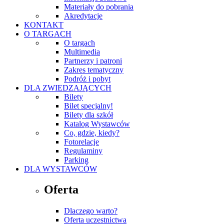
Materiały do pobrania
Akredytacje
KONTAKT
O TARGACH
O targach
Multimedia
Partnerzy i patroni
Zakres tematyczny
Podróż i pobyt
DLA ZWIEDZAJĄCYCH
Bilety
Bilet specjalny!
Bilety dla szkół
Katalog Wystawców
Co, gdzie, kiedy?
Fotorelacje
Regulaminy
Parking
DLA WYSTAWCÓW
Oferta
Dlaczego warto?
Oferta uczestnictwa