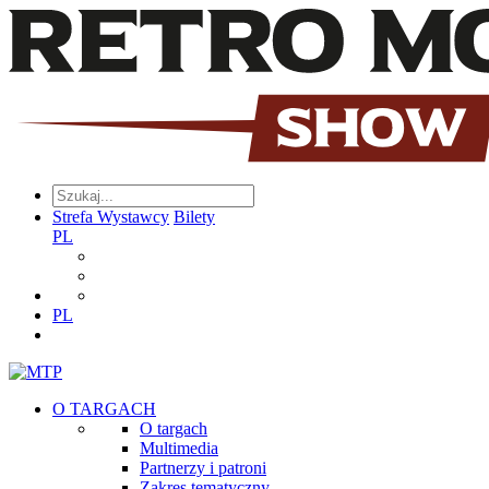
Strefa Wystawcy
Bilety
PL
PL
O TARGACH
O targach
Multimedia
Partnerzy i patroni
Zakres tematyczny