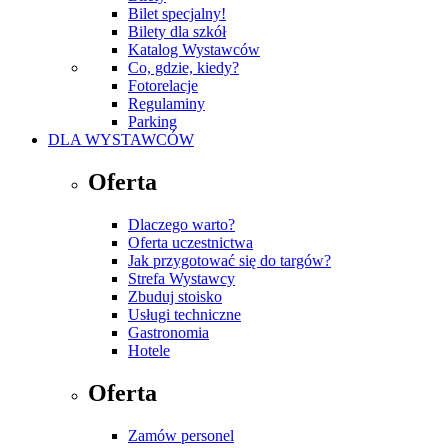
Bilet specjalny!
Bilety dla szkół
Katalog Wystawców
Co, gdzie, kiedy?
Fotorelacje
Regulaminy
Parking
DLA WYSTAWCÓW
Oferta
Dlaczego warto?
Oferta uczestnictwa
Jak przygotować się do targów?
Strefa Wystawcy
Zbuduj stoisko
Usługi techniczne
Gastronomia
Hotele
Oferta
Zamów personel