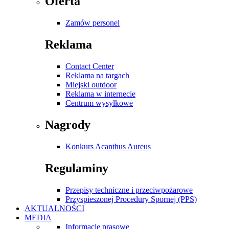
Oferta
Zamów personel
Reklama
Contact Center
Reklama na targach
Miejski outdoor
Reklama w internecie
Centrum wysyłkowe
Nagrody
Konkurs Acanthus Aureus
Regulaminy
Przepisy techniczne i przeciwpożarowe
Przyspieszonej Procedury Spornej (PPS)
AKTUALNOŚCI
MEDIA
Informacje prasowe