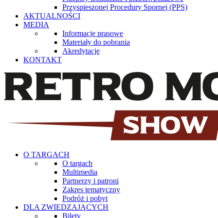
Przyspieszonej Procedury Spornej (PPS)
AKTUALNOŚCI
MEDIA
Informacje prasowe
Materiały do pobrania
Akredytacje
KONTAKT
O TARGACH
O targach
Multimedia
Partnerzy i patroni
Zakres tematyczny
Podróż i pobyt
DLA ZWIEDZAJĄCYCH
Bilety