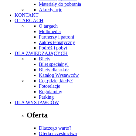
Materiały do pobrania
Akredytacje
KONTAKT
O TARGACH
O targach
Multimedia
Partnerzy i patroni
Zakres tematyczny
Podróż i pobyt
DLA ZWIEDZAJĄCYCH
Bilety
Bilet specjalny!
Bilety dla szkół
Katalog Wystawców
Co, gdzie, kiedy?
Fotorelacje
Regulaminy
Parking
DLA WYSTAWCÓW
Oferta
Dlaczego warto?
Oferta uczestnictwa