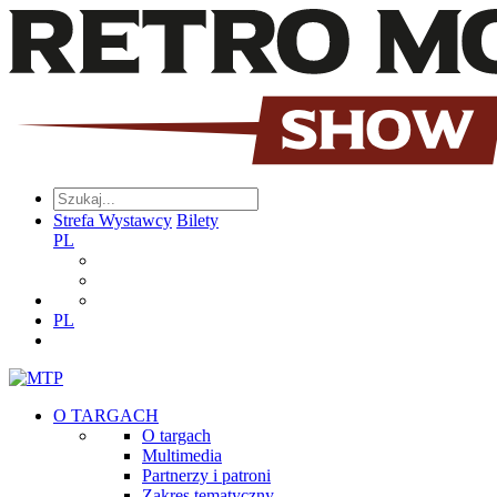
Strefa Wystawcy
Bilety
PL
PL
O TARGACH
O targach
Multimedia
Partnerzy i patroni
Zakres tematyczny