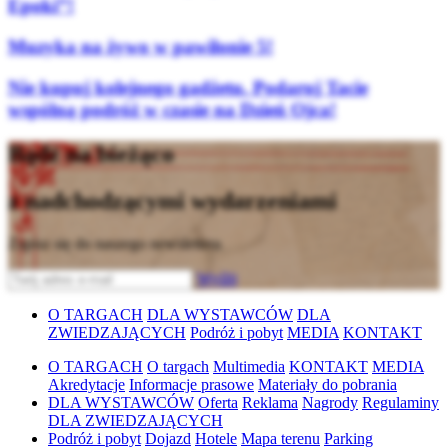
Epoki”!
Muzyka na żywo w pawilonie 5!
Nie kupuj kolejnego gadżetu. Podaruj Tacie
wspólną podróż w czasie na Dzień Ojca!
Bądź na bieżąco
z nadchodzącymi wydarzeniami
Zapisz się do naszego newslettera
Wyślij
O TARGACH
DLA WYSTAWCÓW
DLA
ZWIEDZAJĄCYCH
Podróż i pobyt
MEDIA
KONTAKT
O TARGACH
O targach
Multimedia
KONTAKT
MEDIA
Akredytacje
Informacje prasowe
Materiały do pobrania
DLA WYSTAWCÓW
Oferta
Reklama
Nagrody
Regulaminy
DLA ZWIEDZAJĄCYCH
Podróż i pobyt
Dojazd
Hotele
Mapa terenu
Parking