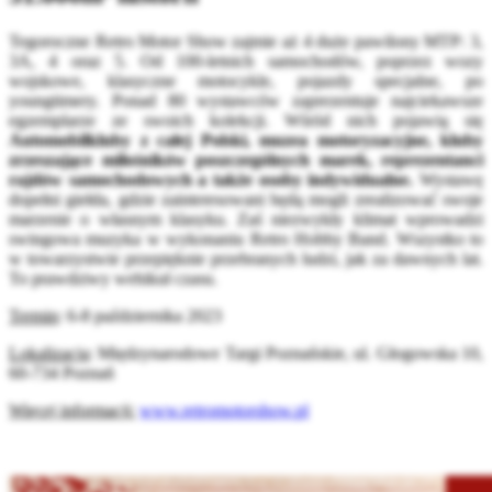
Tegoroczne Retro Motor Show zajmie aż 4 duże pawilony MTP: 3,
3A, 4 oraz 5. Od 100-letnich samochodów, poprzez wozy
wojskowe, klasyczne motocykle, pojazdy specjalne, po
youngtimery. Ponad 80 wystawców zaprezentuje najciekawsze
egzemplarze ze swoich kolekcji. Wśród nich pojawią się
Automobilkluby z całej Polski, muzea motoryzacyjne, kluby
zrzeszające miłośników poszczególnych marek, reprezentanci
rajdów samochodowych a także osoby indywidualne.
Wystawę
dopełni giełda, gdzie zainteresowani będą mogli zrealizować swoje
marzenie o własnym klasyku. Zaś niezwykły klimat wprowadzi
swingowa muzyka w wykonaniu Retro Hobby Band. Wszystko to
w towarzystwie przepięknie przebranych ludzi, jak za dawnych lat.
To prawdziwy wehikuł czasu.
Termin
: 6-8 października 2023
Lokalizacja
: Międzynarodowe Targi Poznańskie, ul. Głogowska 10,
60-734 Poznań
Więcej informacji:
www.retromotorshow.pl