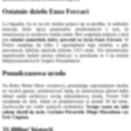
Ostatnie dzieło Enzo Ferrari
La Squadra, bo to na ich stoisku pojawi się ta perełka, to unikalny
koncept, który łączy pasjonatów przekonanych o tym, że
motoryzacja to użytkowe dzieła sztuki. Bez wątpienia jednym z nich
jest
ostatni samochód, który powstał za życia Enzo Ferrari.
W
Polsce znajdują się tylko 2 egzemplarze tego modelu, a gdy
powstawał, fabrykę opuściło jedynie 1315 sztuk. Ten inżynieryjny
majstersztyk będzie można zobaczyć w pawilonie nr 5 na terenie
Międzynarodowych Targów Poznańskich.
Ponadczasowa uroda
Na Retro Motor Show wystawcy, prezentując najcenniejsze skarby
ze swoich garaży, przekonywać będą, że motoryzacja sprzed kilku
dekad nadal zachwyca swoją nietuzinkową urodą. Ferrari F40
oszałamia do dziś, mimo że projektowano je ponad 30 lat temu.
Zachwyciło też wiele znanych osobistości.
Swego czasu na taki
zakup skusił się m.in. Luciano Pavarotti, Diego Maradona czy
Eric Clapton.
31.000m² historii