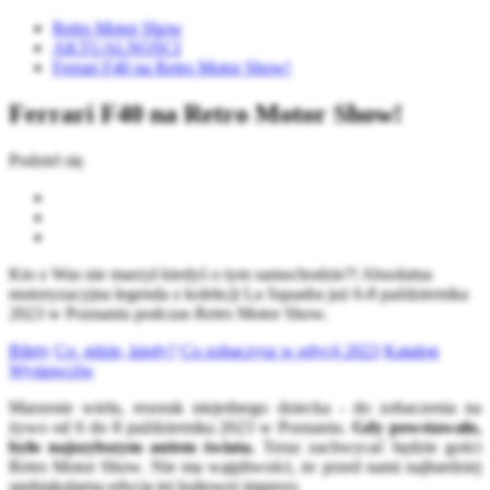
Retro Motor Show
AKTUALNOŚCI
Ferrari F40 na Retro Motor Show!
Ferrari F40 na Retro Motor Show!
Podziel się
Kto z Was nie marzył kiedyś o tym samochodzie?! Absolutna
motoryzacyjna legenda z kolekcji La Squadra już 6-8 października
2023 w Poznaniu podczas Retro Motor Show.
Bilety
Co, gdzie, kiedy?
Co zobaczysz w edycji 2023
Katalog
Wystawców
Marzenie wielu, resorak niejednego dziecka - do zobaczenia na
żywo od 6 do 8 października 2023 w Poznaniu.
Gdy powstawało,
było najszybszym autem świata.
Teraz zachwycać będzie gości
Retro Motor Show. Nie ma wątpliwości, że przed nami najbardziej
spektakularna edycja tej kultowej imprezy.