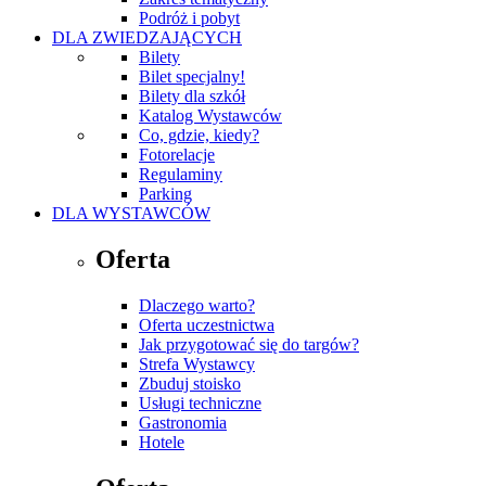
Podróż i pobyt
DLA ZWIEDZAJĄCYCH
Bilety
Bilet specjalny!
Bilety dla szkół
Katalog Wystawców
Co, gdzie, kiedy?
Fotorelacje
Regulaminy
Parking
DLA WYSTAWCÓW
Oferta
Dlaczego warto?
Oferta uczestnictwa
Jak przygotować się do targów?
Strefa Wystawcy
Zbuduj stoisko
Usługi techniczne
Gastronomia
Hotele