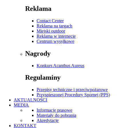
Reklama
Contact Center
Reklama na targach
Miejski outdoor
Reklama w internecie
Centrum wysyłkowe
Nagrody
Konkurs Acanthus Aureus
Regulaminy
Przepisy techniczne i przeciwpożarowe
Przyspieszonej Procedury Spornej (PPS)
AKTUALNOŚCI
MEDIA
Informacje prasowe
Materiały do pobrania
Akredytacje
KONTAKT