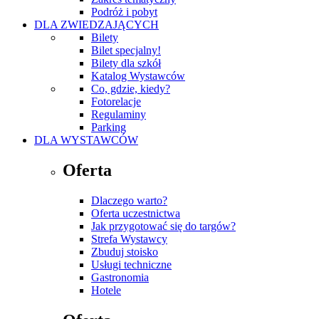
Podróż i pobyt
DLA ZWIEDZAJĄCYCH
Bilety
Bilet specjalny!
Bilety dla szkół
Katalog Wystawców
Co, gdzie, kiedy?
Fotorelacje
Regulaminy
Parking
DLA WYSTAWCÓW
Oferta
Dlaczego warto?
Oferta uczestnictwa
Jak przygotować się do targów?
Strefa Wystawcy
Zbuduj stoisko
Usługi techniczne
Gastronomia
Hotele