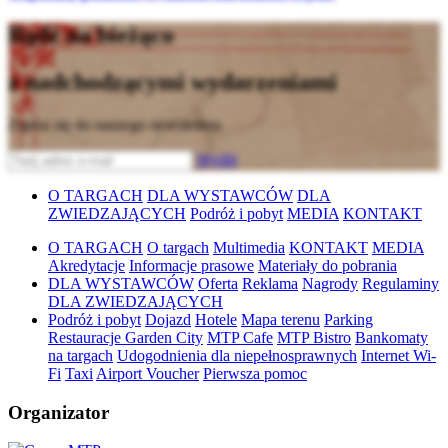
Bądź na bieżąco
z nadchodzącymi wydarzeniami
Zapisz się do naszego newslettera
Wyślij
O TARGACH
DLA WYSTAWCÓW
DLA
ZWIEDZAJĄCYCH
Podróż i pobyt
MEDIA
KONTAKT
O TARGACH
O targach
Multimedia
KONTAKT
MEDIA
Akredytacje
Informacje prasowe
Materiały do pobrania
DLA WYSTAWCÓW
Oferta
Reklama
Nagrody
Regulaminy
DLA ZWIEDZAJĄCYCH
Podróż i pobyt
Dojazd
Hotele
Mapa terenu
Parking
Restauracje Garden City
MTP Cafe
MTP Bistro
Bankomaty
na targach
Udogodnienia dla niepełnosprawnych
Internet Wi-
Fi
Taxi
Airport Voucher
Pierwsza pomoc
Organizator