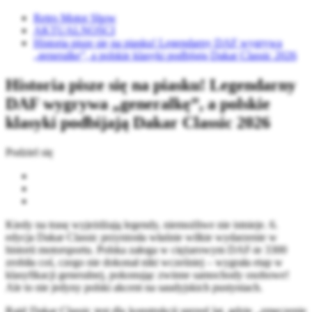
Retro Motor Show
AKTUALNOŚCI
Historia pisze się na piasku! Legendarny DAF wygrywa
„generalkę”, a polskie klasyki podbijają Dakar Classic 2026
Historia pisze się na piasku! Legendarny
DAF wygrywa „generalkę”, a polskie
klasyki podbijają Dakar Classic 2026
Podziel się
Kiedy na trasę wyjeżdżają legendy, niemożliwe nie istnieje. 6.
edycja Dakar Classic przyniosła właśnie wilkie wydarzenie w
historii motorsportu. Polska załoga w ciężarowym DAF-ie 3300
zrobiła coś, czego nie dokonał nikt wcześniej – wygrała etap w
klasyfikacji generalnej, pokonując zwinne samochody osobowe!
Ale to nie jedyny polski akcent na saudyjskich pustyniach.
Rajd Dakar Classic test dla konstrukcji sprzed lat, gdzie „zmęczenie