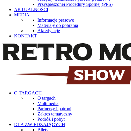
Przyspieszonej Procedury Spornej (PPS)
AKTUALNOŚCI
MEDIA
Informacje prasowe
Materiały do pobrania
Akredytacje
KONTAKT
O TARGACH
O targach
Multimedia
Partnerzy i patroni
Zakres tematyczny
Podróż i pobyt
DLA ZWIEDZAJĄCYCH
Bilety