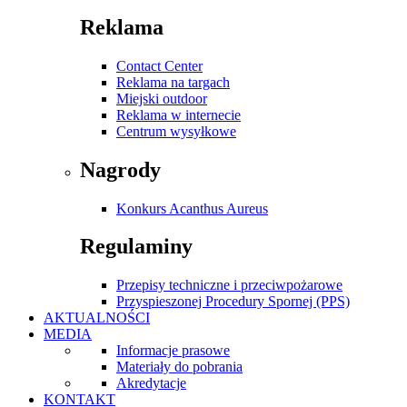
Reklama
Contact Center
Reklama na targach
Miejski outdoor
Reklama w internecie
Centrum wysyłkowe
Nagrody
Konkurs Acanthus Aureus
Regulaminy
Przepisy techniczne i przeciwpożarowe
Przyspieszonej Procedury Spornej (PPS)
AKTUALNOŚCI
MEDIA
Informacje prasowe
Materiały do pobrania
Akredytacje
KONTAKT