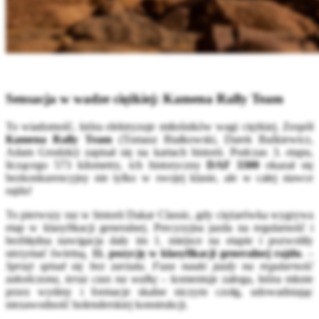
Sensacja w wadze ciężkiej: Kamena Rally Team
To wiadomość, która elektryzuje miłośników wagi ciężkiej. Zespół
Kamena Rally Team
(Tomasz Białkowski, Darek Baśkiewicz,
Adam Grodzki) zapisał się na kartach historii. Podczas 3. etapu,
liczącego 573 kilometry, ich historyczny
DAF 3300
okazał się
bezkonkurencyjny nie tylko w swojej klasie, ale w całej stawce
rajdu!
To pierwszy raz w historii Dakar Classic, gdy ciężarówka wygrywa
etap w klasyfikacji generalnej. Precyzyjna jazda na regularność i
bezbłędna nawigacja dały im 1. miejsce na etapie i pozwoliły
utrzymać świetną,
11. pozycję w klasyfikacji generalnej rajdu
. –
Sprzęt spisał się bez zarzutu. Faza nauki jazdy na regularność
zakończona, teraz czas na walkę
– komentuje załoga, która mknie
przez wydmy i formacje skalne niczym czołg, udowadniając
niezawodność holenderskiej konstrukcji.