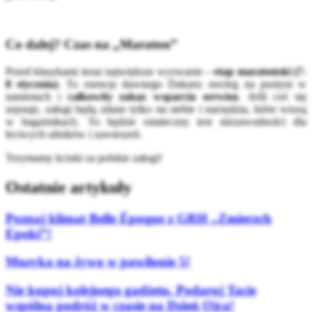
Co dalej? Czas na „Maraton”
Przed klasykami teraz największe wyzwanie –
etap maratoński (7-
8 stycznia)
. To esencja dawnego Dakaru: nocleg na pustyni w
namiotach i
całkowity zakaz wsparcia serwisu
. Jeśli coś się
zepsuje, załogi będą zdane tylko na siebie i narzędzia, które wiozą
w bagażnikach. To będzie ostateczny test niezawodności dla
leciwych silników i zawieszeń.
Trzymamy kciuki za polskie załogi!
Ostatnie artykuły
Poznaj klimat Belle Époque z GRH „Zmierzch
Epoki”!
Muzyka na żywo w pawilonie 5!
Nie kupuj kolejnego gadżetu. Podaruj Tacie
wspólną podróż w czasie na Dzień Ojca!