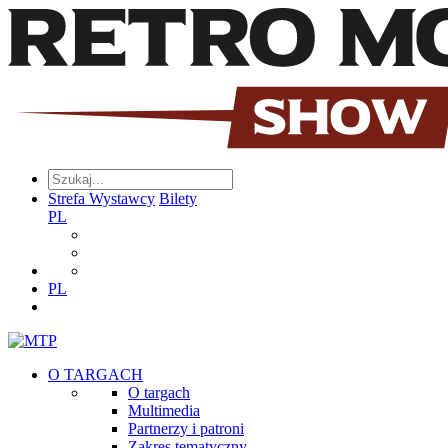
Strefa Wystawcy
Bilety
PL
PL
O TARGACH
O targach
Multimedia
Partnerzy i patroni
Zakres tematyczny