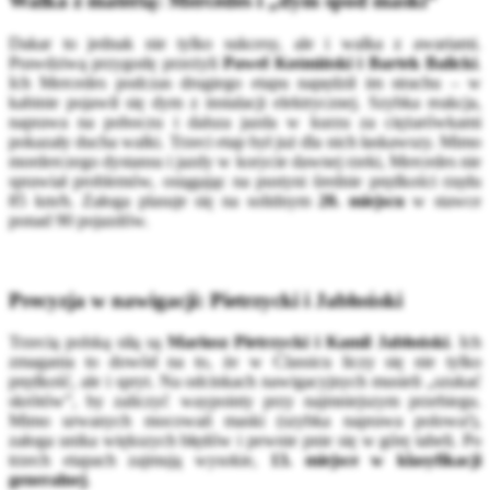
Walka z materią: Mercedes i „dym spod maski”
Dakar to jednak nie tylko sukcesy, ale i walka z awariami.
Prawdziwą przygodę przeżyli
Paweł Kośmiński i Bartek Balicki
.
Ich Mercedes podczas drugiego etapu napędził im strachu – w
kabinie pojawił się dym z instalacji elektrycznej. Szybka reakcja,
naprawa na poboczu i dalsza jazda w kurzu za ciężarówkami
pokazały ducha walki. Trzeci etap był już dla nich łaskawszy. Mimo
morderczego dystansu i jazdy w korycie dawnej rzeki, Mercedes nie
sprawiał problemów, osiągając na pustyni średnie prędkości rzędu
85 km/h. Załoga plasuje się na solidnym
20. miejscu
w stawce
ponad 90 pojazdów.
Precyzja w nawigacji: Pietrzycki i Jabłoński
Trzecią polską siłą są
Mariusz Pietrzycki i Kamil Jabłoński
. Ich
zmagania to dowód na to, że w Classicu liczy się nie tylko
prędkość, ale i spryt. Na odcinkach nawigacyjnych musieli „szukać
skrótów”, by zaliczyć waypointy przy najmniejszym przebiegu.
Mimo urwanych mocowań maski (szybka naprawa polowa!),
załoga unika większych błędów i pewnie pnie się w górę tabeli. Po
trzech etapach zajmują wysokie,
13. miejsce w klasyfikacji
generalnej
.