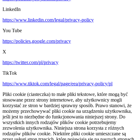
LinkedIn
https://www.linkedin.com/legal/privacy-policy
You Tube
https://policies.google.com/privacy
X
https://twitter.com/pl/privacy
TikTok
https://www.tiktok.com/legal/page/eea/privacy-policy/pl
Pliki cookie (ciasteczka) to małe pliki tekstowe, które mogą być
stosowane przez strony internetowe, aby użytkownicy mogli
korzystać ze stron w bardziej sprawny sposób. Prawo stanowi, że
możemy przechowywać pliki cookie na urządzeniu użytkownika,
jeśli jest to niezbędne do funkcjonowania niniejszej strony. Do
wszystkich innych rodzajów plików cookie potrzebujemy
zezwolenia użytkownika. Niniejsza strona korzysta z różnych
rodzajów plików cookie. Niektóre pliki cookie umieszczane są
przez usługi stron trzecich, które pojawiają się na naszych stronach.