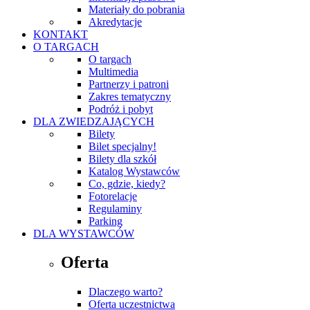
Materiały do pobrania
Akredytacje
KONTAKT
O TARGACH
O targach
Multimedia
Partnerzy i patroni
Zakres tematyczny
Podróż i pobyt
DLA ZWIEDZAJĄCYCH
Bilety
Bilet specjalny!
Bilety dla szkół
Katalog Wystawców
Co, gdzie, kiedy?
Fotorelacje
Regulaminy
Parking
DLA WYSTAWCÓW
Oferta
Dlaczego warto?
Oferta uczestnictwa