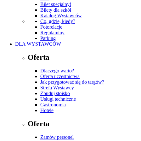
Bilet specjalny!
Bilety dla szkół
Katalog Wystawców
Co, gdzie, kiedy?
Fotorelacje
Regulaminy
Parking
DLA WYSTAWCÓW
Oferta
Dlaczego warto?
Oferta uczestnictwa
Jak przygotować się do targów?
Strefa Wystawcy
Zbuduj stoisko
Usługi techniczne
Gastronomia
Hotele
Oferta
Zamów personel