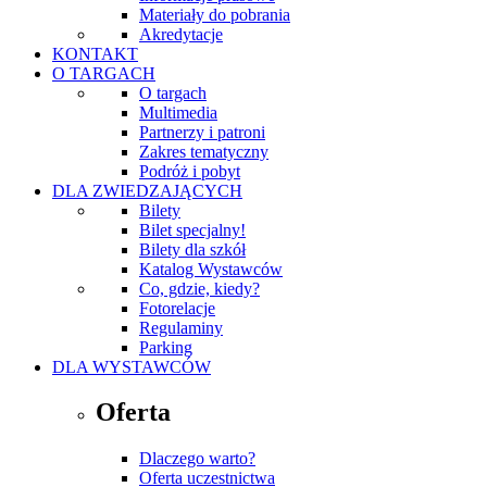
Materiały do pobrania
Akredytacje
KONTAKT
O TARGACH
O targach
Multimedia
Partnerzy i patroni
Zakres tematyczny
Podróż i pobyt
DLA ZWIEDZAJĄCYCH
Bilety
Bilet specjalny!
Bilety dla szkół
Katalog Wystawców
Co, gdzie, kiedy?
Fotorelacje
Regulaminy
Parking
DLA WYSTAWCÓW
Oferta
Dlaczego warto?
Oferta uczestnictwa