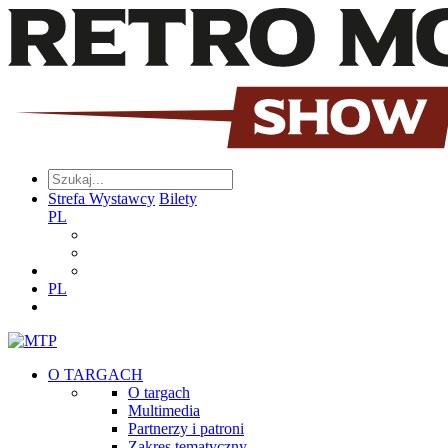
Strefa Wystawcy
Bilety
PL
PL
O TARGACH
O targach
Multimedia
Partnerzy i patroni
Zakres tematyczny