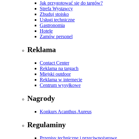
Jak przygotować się do targów?
Strefa Wystawcy
Zbuduj stoisko
Usługi techniczne
Gastronomia
Hotele
Zamów personel
Reklama
Contact Center
Reklama na targach
Miejski outdoor
Reklama w internecie
Centrum wysyłkowe
Nagrody
Konkurs Acanthus Aureus
Regulaminy
Przepisy techniczne i przeciwpożarowe