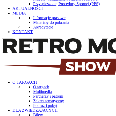
Przyspieszonej Procedury Spornej (PPS)
AKTUALNOŚCI
MEDIA
Informacje prasowe
Materiały do pobrania
Akredytacje
KONTAKT
O TARGACH
O targach
Multimedia
Partnerzy i patroni
Zakres tematyczny
Podróż i pobyt
DLA ZWIEDZAJĄCYCH
Bilety