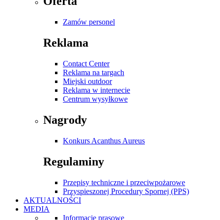
Oferta
Zamów personel
Reklama
Contact Center
Reklama na targach
Miejski outdoor
Reklama w internecie
Centrum wysyłkowe
Nagrody
Konkurs Acanthus Aureus
Regulaminy
Przepisy techniczne i przeciwpożarowe
Przyspieszonej Procedury Spornej (PPS)
AKTUALNOŚCI
MEDIA
Informacje prasowe