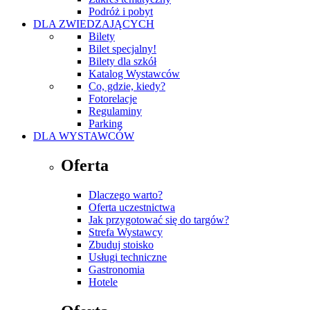
Podróż i pobyt
DLA ZWIEDZAJĄCYCH
Bilety
Bilet specjalny!
Bilety dla szkół
Katalog Wystawców
Co, gdzie, kiedy?
Fotorelacje
Regulaminy
Parking
DLA WYSTAWCÓW
Oferta
Dlaczego warto?
Oferta uczestnictwa
Jak przygotować się do targów?
Strefa Wystawcy
Zbuduj stoisko
Usługi techniczne
Gastronomia
Hotele