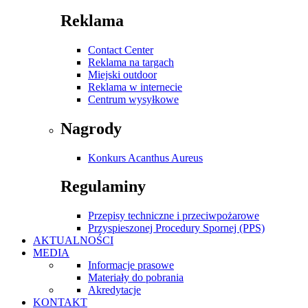
Reklama
Contact Center
Reklama na targach
Miejski outdoor
Reklama w internecie
Centrum wysyłkowe
Nagrody
Konkurs Acanthus Aureus
Regulaminy
Przepisy techniczne i przeciwpożarowe
Przyspieszonej Procedury Spornej (PPS)
AKTUALNOŚCI
MEDIA
Informacje prasowe
Materiały do pobrania
Akredytacje
KONTAKT