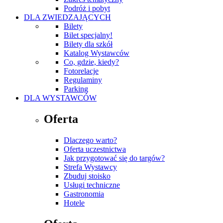
Podróż i pobyt
DLA ZWIEDZAJĄCYCH
Bilety
Bilet specjalny!
Bilety dla szkół
Katalog Wystawców
Co, gdzie, kiedy?
Fotorelacje
Regulaminy
Parking
DLA WYSTAWCÓW
Oferta
Dlaczego warto?
Oferta uczestnictwa
Jak przygotować się do targów?
Strefa Wystawcy
Zbuduj stoisko
Usługi techniczne
Gastronomia
Hotele