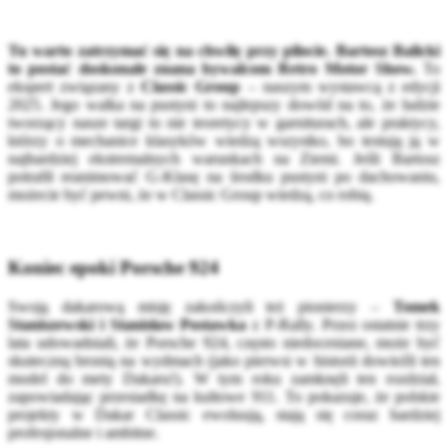
Tu warto zatrzymać się na chwilę przy pilocie. Bartosz Balicki
to postać doskonale znana bywalcom Retro Motor Show.
To
ekspert związany z
Classic Group
– naszym wystawcą z edycji
2025. Jego walka na pustyni to najlepszy dowód na to, że ludzie
tworzący nasze targi to nie teoretycy w garniturach, ale praktycy,
którzy o mechanice klasyków wiedzą wszystko, bo testują ją w
najbardziej ekstremalnych warunkach na Ziemi. Jeśli Bartosz
potrafił reanimować G-Klasę na środku pustyni po dachowaniu,
możecie być pewni, że w Classic Group wiedzą, co robią.
Koniec epoki Porsche 924
Swoją dakarową misję zakończyli też pionierzy –
Tomek
Staniszewski i Stanisław Postawka
z P-Rally. Przez ostatnie trzy
lata udowadniali, że Porsche 924, często niedoceniane, może być
skuteczną bronią na wydmach (jako pierwsi w historii dowieźli ten
model do mety Dakaru!). W tym roku zamknęli ten rozdział,
zapowiadając przesiadkę na kultowe 911. To pokazuje, że polskie
projekty w Dakar Classic ewoluują, stają się coraz bardziej
profesjonalne i ambitne.