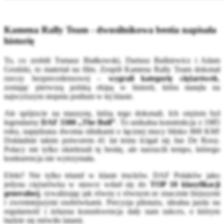
Kamena Rally Team - dwusilnikowa bestia napisała
historię
To, co zrobili Tomasz Białkowski, Dariusz Baśkiewicz i Adam
Grodzki, to materiał na film. Zespół Kamena Rally Team dokonał
rzeczy bezprecedensowej –
wygrali kategorię ciężarówek
,
zostając pierwszą polską ekipą w historii, która stanęła na
najwyższym stopniu podium w tej klasie.
Ale spójrzcie na maszynę, którą tego dokonali. Ich orężem był
legendarny
DAF 3300 „The Bull”
. To unikalna konstrukcja z 1985
roku, napędzana dwoma silnikami o łącznej mocy blisko 800 KM!
Dokładnie takim potworem 41 lat temu ścigał się Jan De Rooy.
Polacy nie tylko okiełznali tę bestię, ale narzucili tempo, którego
konkurencja nie wytrzymała.
Efekt? Nie tylko triumf w klasie trucków. DAF Polaków jako
jedyna ciężarówka w stawce wdarł się do
TOP 10 klasyfikacji
generalnej
, rywalizując jak równy z równym ze znacznie lżejszymi
i zwrotniejszymi osobówkami. Precyzja pilotażu, idealna jazda na
regularność i żelazna konsekwencja dały nam sukces, o którym
będzie się mówiło latami.