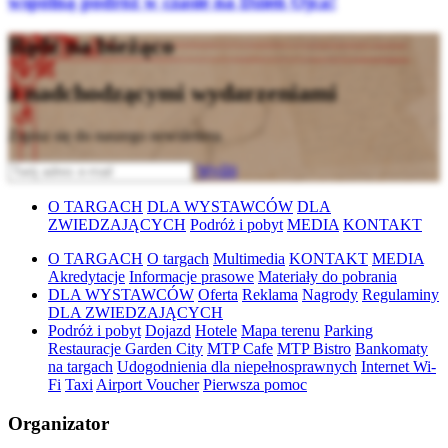
wspólną podróż w czasie na Dzień Ojca!
Bądź na bieżąco
z nadchodzącymi wydarzeniami
Zapisz się do naszego newslettera
Wyślij
O TARGACH
DLA WYSTAWCÓW
DLA
ZWIEDZAJĄCYCH
Podróż i pobyt
MEDIA
KONTAKT
O TARGACH
O targach
Multimedia
KONTAKT
MEDIA
Akredytacje
Informacje prasowe
Materiały do pobrania
DLA WYSTAWCÓW
Oferta
Reklama
Nagrody
Regulaminy
DLA ZWIEDZAJĄCYCH
Podróż i pobyt
Dojazd
Hotele
Mapa terenu
Parking
Restauracje Garden City
MTP Cafe
MTP Bistro
Bankomaty
na targach
Udogodnienia dla niepełnosprawnych
Internet Wi-
Fi
Taxi
Airport Voucher
Pierwsza pomoc
Organizator