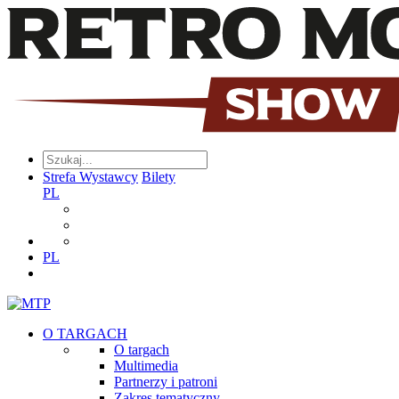
Strefa Wystawcy
Bilety
PL
PL
O TARGACH
O targach
Multimedia
Partnerzy i patroni
Zakres tematyczny