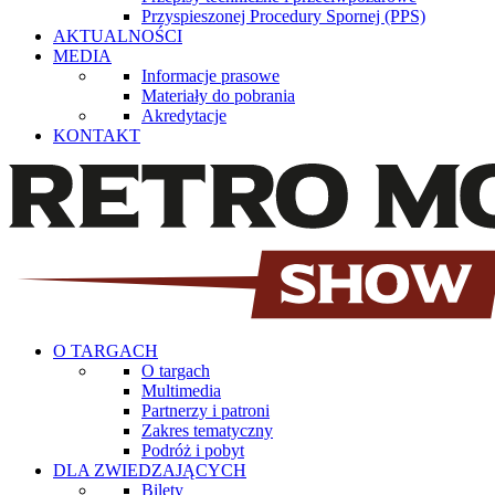
Przyspieszonej Procedury Spornej (PPS)
AKTUALNOŚCI
MEDIA
Informacje prasowe
Materiały do pobrania
Akredytacje
KONTAKT
O TARGACH
O targach
Multimedia
Partnerzy i patroni
Zakres tematyczny
Podróż i pobyt
DLA ZWIEDZAJĄCYCH
Bilety