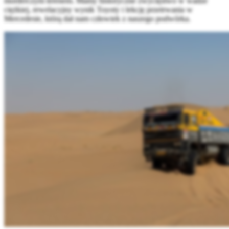
morderczym terenem. Mamy historyczne zwycięstwo w wadze
ciężkiej, rewelacyjny wynik Toyoty i lekcję przetrwania w
Mercedesie, którą dał nam człowiek z naszego podwórka.