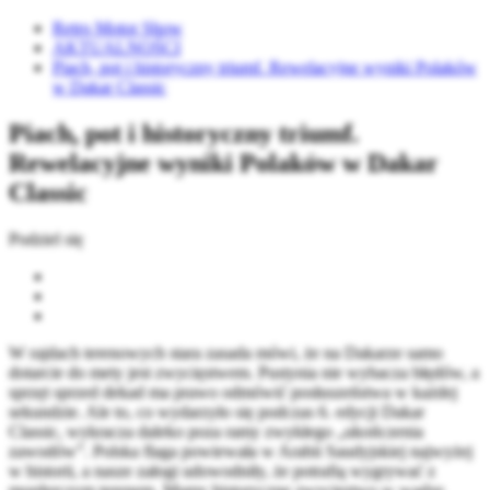
Retro Motor Show
AKTUALNOŚCI
Piach, pot i historyczny triumf. Rewelacyjne wyniki Polaków
w Dakar Classic
Piach, pot i historyczny triumf.
Rewelacyjne wyniki Polaków w Dakar
Classic
Podziel się
W rajdach terenowych stara zasada mówi, że na Dakarze samo
dotarcie do mety jest zwycięstwem. Pustynia nie wybacza błędów, a
sprzęt sprzed dekad ma prawo odmówić posłuszeństwa w każdej
sekundzie. Ale to, co wydarzyło się podczas 6. edycji Dakar
Classic, wykracza daleko poza ramy zwykłego „ukończenia
zawodów”. Polska flaga powiewała w Arabii Saudyjskiej najwyżej
w historii, a nasze załogi udowodniły, że potrafią wygrywać z