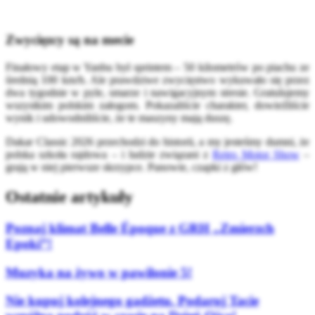
Zwycięzcy są na mecie
Finałowy etap w Yanbu był sprintem – 50 kilometrów po piachu ze
średnią 100 km/h. Ale prawdziwe zwycięstwo wykuwało się przez
dwa tygodnie w pyle, smarze i nawigacyjnym stresie. Gratulujemy
wszystkim polskim załogom. Pokazaliście charakter, dowieźliście
wynik i udowodniliście, że te maszyny mają duszę.
Dakar Classic 2026 przechodzi do historii, a my jesteśmy dumni, że
polska szkoła rajdowa – i ludzie związani z
Retro Motor Show
–
grają w niej pierwsze skrzypce. Panowie, czapki z głów!
Ostatnie artykuły
Poznaj klimat Belle Époque z GRH „Zmierzch
Epoki”!
Muzyka na żywo w pawilonie 5!
Nie kupuj kolejnego gadżetu. Podaruj Tacie