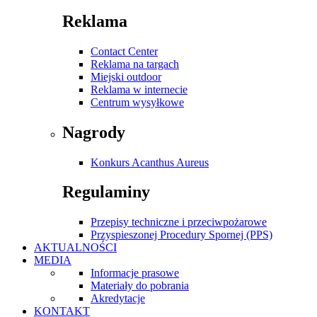
Reklama
Contact Center
Reklama na targach
Miejski outdoor
Reklama w internecie
Centrum wysyłkowe
Nagrody
Konkurs Acanthus Aureus
Regulaminy
Przepisy techniczne i przeciwpożarowe
Przyspieszonej Procedury Spornej (PPS)
AKTUALNOŚCI
MEDIA
Informacje prasowe
Materiały do pobrania
Akredytacje
KONTAKT