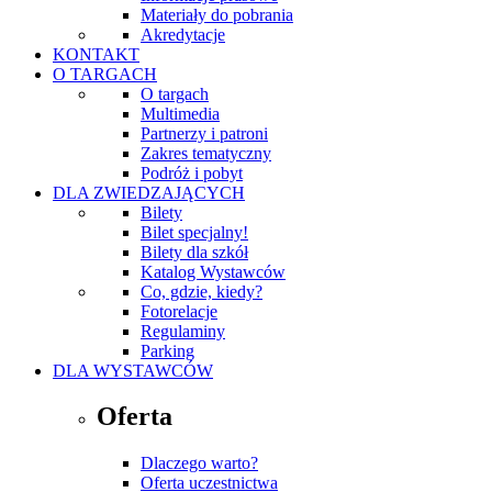
Materiały do pobrania
Akredytacje
KONTAKT
O TARGACH
O targach
Multimedia
Partnerzy i patroni
Zakres tematyczny
Podróż i pobyt
DLA ZWIEDZAJĄCYCH
Bilety
Bilet specjalny!
Bilety dla szkół
Katalog Wystawców
Co, gdzie, kiedy?
Fotorelacje
Regulaminy
Parking
DLA WYSTAWCÓW
Oferta
Dlaczego warto?
Oferta uczestnictwa