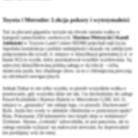
Toyota i Mercedes: Lekcja pokory i wytrzymałości
Tuż za plecami gigantów toczyła się równie zażarta walka w
kategorii samochodów osobowych.
Mariusz Pietrzycki i Kamil
Jabłoński
w Toyocie Land Cruiser HDJ80 pojechali rajd życia.
Japońska konstrukcja i polskie umiejętności okazały się zabójczym
połączeniem dla rywali. 6. miejsce w klasyfikacji generalnej (i 4. w
klasie H2) to wynik, który przeskalował wszelkie oczekiwania. Są
najwyżej sklasyfikowaną polską załogą w tej edycji – cicha,
skuteczna jazda, bez zbędnego show, za to z chirurgiczną precyzją
na odcinkach nawigacyjnych.
Jednak Dakar to nie tylko wyniki, to przede wszystkim walka o
przetrwanie, gdy wszystko idzie nie tak. I tu dochodzimy do załogi
Paweł Kośmiński i Bartosz Balicki w Mercedesie G280. Ich 31.
miejsce w „generalce” nie oddaje tego, co przeszli. Dachowanie?
Było. Jazda bez wody w układzie chłodzenia w pustynnym upale?
Była. Pokonanie 250 kilometrów bez kropli oleju w reduktorze?
Zrobione. Słynna „Gelenda” udowodniła, że jest pancerna, ale to
załoga musiała wykazać się stalowymi nerwami, by doprowadzić
ten poobijany wóz do mety.