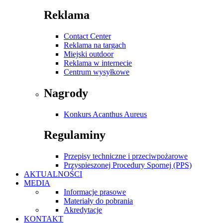
Reklama
Contact Center
Reklama na targach
Miejski outdoor
Reklama w internecie
Centrum wysyłkowe
Nagrody
Konkurs Acanthus Aureus
Regulaminy
Przepisy techniczne i przeciwpożarowe
Przyspieszonej Procedury Spornej (PPS)
AKTUALNOŚCI
MEDIA
Informacje prasowe
Materiały do pobrania
Akredytacje
KONTAKT