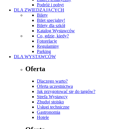
Podróż i pobyt
DLA ZWIEDZAJĄCYCH
Bilety
Bilet specjalny!
Bilety dla szkół
Katalog Wystawców
Co, gdzie, kiedy?
Fotorelacje
Regulaminy
Parking
DLA WYSTAWCÓW
Oferta
Dlaczego warto?
Oferta uczestnictwa
Jak przygotować się do targów?
Strefa Wystawcy
Zbuduj stoisko
Usługi techniczne
Gastronomia
Hotele