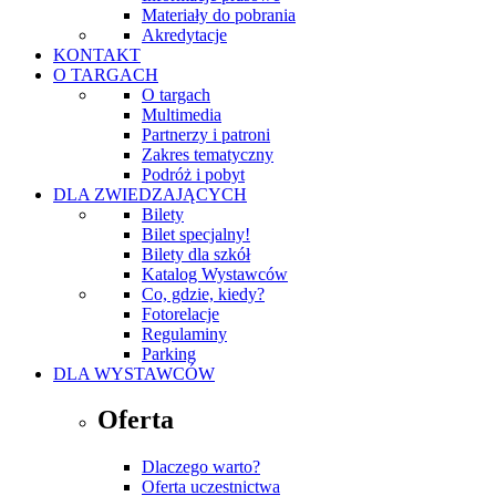
Materiały do pobrania
Akredytacje
KONTAKT
O TARGACH
O targach
Multimedia
Partnerzy i patroni
Zakres tematyczny
Podróż i pobyt
DLA ZWIEDZAJĄCYCH
Bilety
Bilet specjalny!
Bilety dla szkół
Katalog Wystawców
Co, gdzie, kiedy?
Fotorelacje
Regulaminy
Parking
DLA WYSTAWCÓW
Oferta
Dlaczego warto?
Oferta uczestnictwa