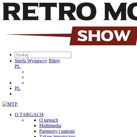
Strefa Wystawcy
Bilety
PL
PL
O TARGACH
O targach
Multimedia
Partnerzy i patroni
Zakres tematyczny