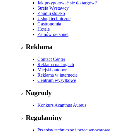
Jak przygotować się do targów?
Strefa Wystawcy
Zbuduj stoisko
Usługi techniczne
Gastronomia
Hotele
Zamów personel
Reklama
Contact Center
Reklama na targach
Miejski outdoor
Reklama w internecie
Centrum wysyłkowe
Nagrody
Konkurs Acanthus Aureus
Regulaminy
Przepisy techniczne i przeciwpożarowe