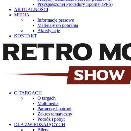
Przyspieszonej Procedury Spornej (PPS)
AKTUALNOŚCI
MEDIA
Informacje prasowe
Materiały do pobrania
Akredytacje
KONTAKT
O TARGACH
O targach
Multimedia
Partnerzy i patroni
Zakres tematyczny
Podróż i pobyt
DLA ZWIEDZAJĄCYCH
Bilety