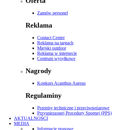
Oferta
Zamów personel
Reklama
Contact Center
Reklama na targach
Miejski outdoor
Reklama w internecie
Centrum wysyłkowe
Nagrody
Konkurs Acanthus Aureus
Regulaminy
Przepisy techniczne i przeciwpożarowe
Przyspieszonej Procedury Spornej (PPS)
AKTUALNOŚCI
MEDIA
Informacje prasowe