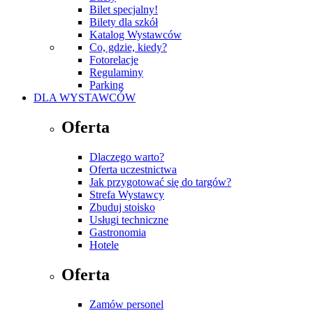
Bilet specjalny!
Bilety dla szkół
Katalog Wystawców
Co, gdzie, kiedy?
Fotorelacje
Regulaminy
Parking
DLA WYSTAWCÓW
Oferta
Dlaczego warto?
Oferta uczestnictwa
Jak przygotować się do targów?
Strefa Wystawcy
Zbuduj stoisko
Usługi techniczne
Gastronomia
Hotele
Oferta
Zamów personel