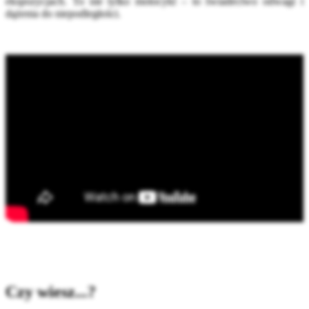
ekspozycjach. To nie tylko motocykl – to świadectwo odwagi i
dążenia do niepodległości.
Czy wiesz...?