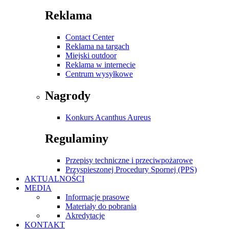
Reklama
Contact Center
Reklama na targach
Miejski outdoor
Reklama w internecie
Centrum wysyłkowe
Nagrody
Konkurs Acanthus Aureus
Regulaminy
Przepisy techniczne i przeciwpożarowe
Przyspieszonej Procedury Spornej (PPS)
AKTUALNOŚCI
MEDIA
Informacje prasowe
Materiały do pobrania
Akredytacje
KONTAKT