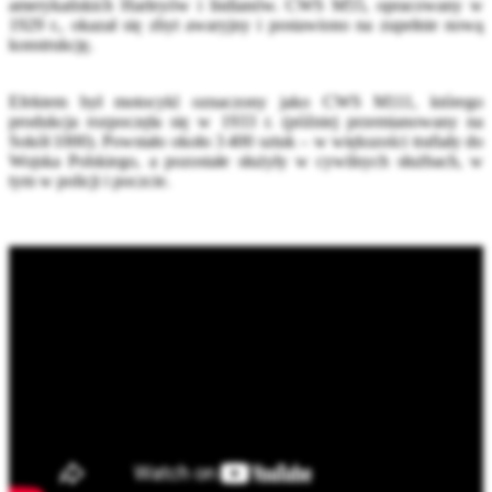
amerykańskich Harleyów i Indianów. CWS M55, opracowany w
1929 r., okazał się zbyt awaryjny i postawiono na zupełnie nową
konstrukcję.
Efektem był motocykl oznaczony jako CWS M111, którego
produkcja rozpoczęła się w 1933 r. (później przemianowany na
Sokół 1000). Powstało około 3 400 sztuk – w większości trafiały do
Wojska Polskiego, a pozostałe służyły w cywilnych służbach, w
tym w policji i poczcie.