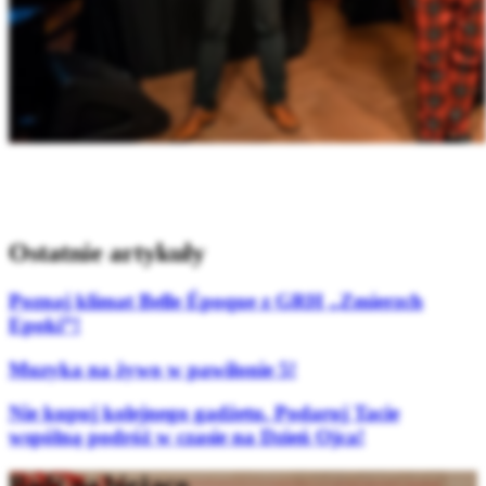
Ostatnie artykuły
Poznaj klimat Belle Époque z GRH „Zmierzch
Epoki”!
Muzyka na żywo w pawilonie 5!
Nie kupuj kolejnego gadżetu. Podaruj Tacie
wspólną podróż w czasie na Dzień Ojca!
Bądź na bieżąco