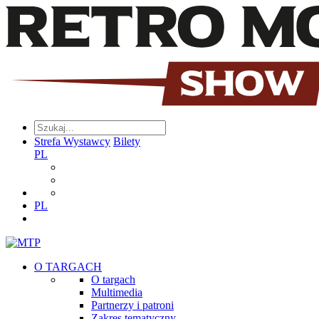
Strefa Wystawcy
Bilety
PL
PL
O TARGACH
O targach
Multimedia
Partnerzy i patroni
Zakres tematyczny