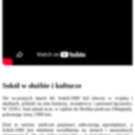
Sokół w służbie i kulturze
We wczesnych latach 40. Sokół 1000 był obecny w wojsku i
służbach, jeździli na nim kurierzy, zwiadowcy i personel łączności.
W 1939 r. brał udział m.in. w rajdzie do Berlina podczas Olimpiady,
pokonując trasę 2 800 km.
Dziś to rarytas: nieliczni pasjonaci odtwarzają egzemplarze, a
Sokół 1000 jest obiektem uwielbienia na zlotach i muzealnych