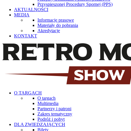
Przyspieszonej Procedury Spornej (PPS)
AKTUALNOŚCI
MEDIA
Informacje prasowe
Materiały do pobrania
Akredytacje
KONTAKT
O TARGACH
O targach
Multimedia
Partnerzy i patroni
Zakres tematyczny
Podróż i pobyt
DLA ZWIEDZAJĄCYCH
Bilety