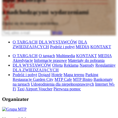
z nadchodzącymi wydarzeniami
Zapisz się do naszego newslettera
Wyślij
O TARGACH
DLA WYSTAWCÓW
DLA
ZWIEDZAJĄCYCH
Podróż i pobyt
MEDIA
KONTAKT
O TARGACH
O targach
Multimedia
KONTAKT
MEDIA
Akredytacje
Informacje prasowe
Materiały do pobrania
DLA WYSTAWCÓW
Oferta
Reklama
Nagrody
Regulaminy
DLA ZWIEDZAJĄCYCH
Podróż i pobyt
Dojazd
Hotele
Mapa terenu
Parking
Restauracje Garden City
MTP Cafe
MTP Bistro
Bankomaty
na targach
Udogodnienia dla niepełnosprawnych
Internet Wi-
Fi
Taxi
Airport Voucher
Pierwsza pomoc
Organizator