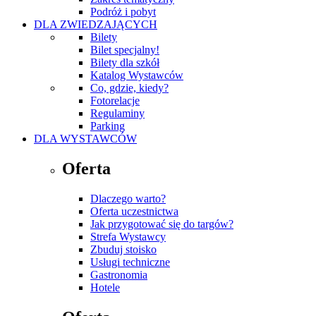
Podróż i pobyt
DLA ZWIEDZAJĄCYCH
Bilety
Bilet specjalny!
Bilety dla szkół
Katalog Wystawców
Co, gdzie, kiedy?
Fotorelacje
Regulaminy
Parking
DLA WYSTAWCÓW
Oferta
Dlaczego warto?
Oferta uczestnictwa
Jak przygotować się do targów?
Strefa Wystawcy
Zbuduj stoisko
Usługi techniczne
Gastronomia
Hotele