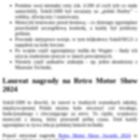
Pomimo swej niemałej ceny (ok. 4 200 zł czyli tyle co mały
samochód), Sokół 1000 był uważany za „polski Harley” –
solidny, dźwięczny i szanowany.
Motocykl testowano przed dostawą – co dziesiąty egzemplarz
przechodził szczegółową kontrolę, a każdy był jeżdżony
próbnie.
Powstały nietypowe wersje, w tym trójkołowy Sokół M121 z
napędem na koło boczne.
Po wojnie część egzemplarzy trafiła do Węgier – ślady ich
użycia znaleziono jeszcze w latach powojennych.
Niestety część unikatów zniknęła – np. jeden skradziony z
Muzeum Techniki.
Laureat nagrody na Retro Motor Show
2024
Sokół 1000 to dowód, że nawet w trudnych warunkach młodej,
międzywojennej Polski można było stworzyć coś trwałego,
funkcjonalnego i chwytającego za serce. To ciężki, wojskowy
motocykl z duszą, który przeszedł próbę czasu. Dziś każdy
egzemplarz to żywa lekcja polskiej historii techniki.
Pojazd otrzymał nagrodę
Retro Motor Show Awards 2024
w