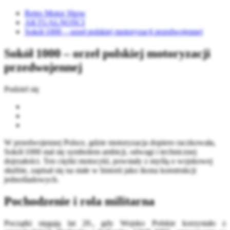
Retro Motor Show
AKTUALNOŚCI
Sokół 1000 – orzeł polskiej motoryzacji przedwojennej
Sokół 1000 – orzeł polskiej motoryzacji
przedwojennej
Podziel się
W przedwojennej Polsce, gdzie motoryzacja dopiero raczkowała,
Sokół 1000 stał się symbolem ambicji, odwagi i technicznej
dojrzałości. Ten ciężki motocykl, powstały z myślą o wojskowej
służbie, zapisał się na stałe w historii jako ikona konstrukcji
jednośladowych.
Pochodzenie i rola militarna
Początki sięgają lat 20., gdy Wojsko Polskie korzystało z