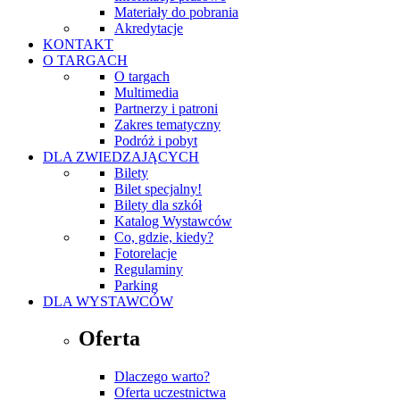
Materiały do pobrania
Akredytacje
KONTAKT
O TARGACH
O targach
Multimedia
Partnerzy i patroni
Zakres tematyczny
Podróż i pobyt
DLA ZWIEDZAJĄCYCH
Bilety
Bilet specjalny!
Bilety dla szkół
Katalog Wystawców
Co, gdzie, kiedy?
Fotorelacje
Regulaminy
Parking
DLA WYSTAWCÓW
Oferta
Dlaczego warto?
Oferta uczestnictwa