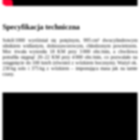
Specyfikacja techniczna
Sokół 1000 wyróżniał się potężnym, 995 cm³ dwucylindrowym
silnikiem widlastym, dolnozaworowym, chłodzonym powietrzem.
Moc trwała wynosiła 18 KM przy 3 000 obr./min, a chwilowa
potrafiła sięgnąć 20–22 KM przy 4 000 obr./min, co pozwalało na
osiągnięcie do 100 km/h (również z wózkiem bocznym). Ważył ok.
230 kg solo i 375 kg z wózkiem – imponująca masa jak na tamte
czasy.