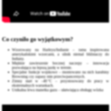
Co czyniło go wyjątkowym?
Wzorowany na Harleyu/Indianie – rama inspirowana
amerykańskimi wzorcami, a silnik niemal bliźniaczy do
Indiany.
Miękkie zawieszenie bocznej naczepy – innowacja
pozwalająca na lepszą jazdę w terenie.
Specjalne funkcje wojskowe – montowano na nich karabiny
Browning czy zapasy min przeciwpancernych.
Zimny start w –40 °C – przystosowany do pracy w
ekstremalnych warunkach.
Unikalna lewa manetka gazu – ułatwiająca obsługę wózka