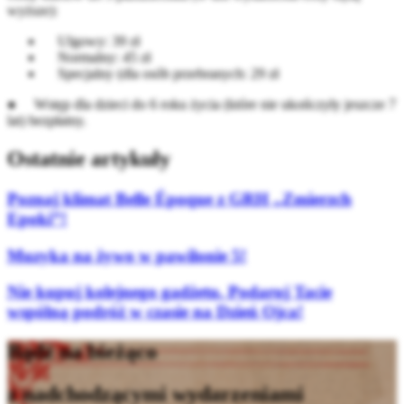
wyższe):
Ulgowy: 39 zł
Normalny: 45 zł
Specjalny (dla osób przebranych: 29 zł
● Wstęp dla dzieci do 6 roku życia (które nie ukończyły jeszcze 7
lat) bezpłatny.
Ostatnie artykuły
Poznaj klimat Belle Époque z GRH „Zmierzch
Epoki”!
Muzyka na żywo w pawilonie 5!
Nie kupuj kolejnego gadżetu. Podaruj Tacie
wspólną podróż w czasie na Dzień Ojca!
Bądź na bieżąco
z nadchodzącymi wydarzeniami