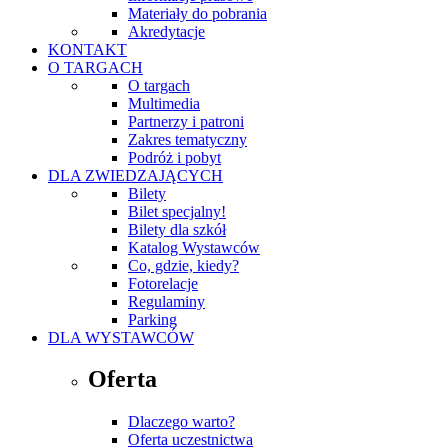
Materiały do pobrania
Akredytacje
KONTAKT
O TARGACH
O targach
Multimedia
Partnerzy i patroni
Zakres tematyczny
Podróż i pobyt
DLA ZWIEDZAJĄCYCH
Bilety
Bilet specjalny!
Bilety dla szkół
Katalog Wystawców
Co, gdzie, kiedy?
Fotorelacje
Regulaminy
Parking
DLA WYSTAWCÓW
Oferta
Dlaczego warto?
Oferta uczestnictwa