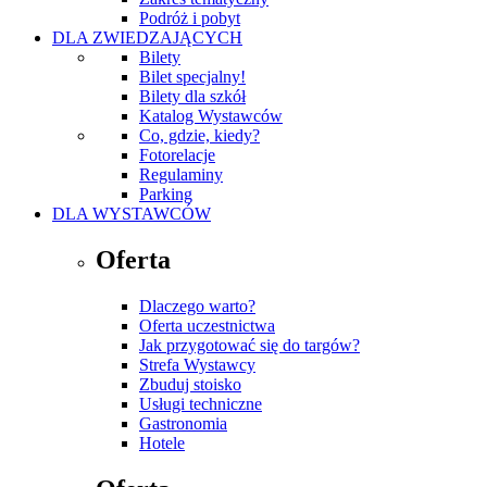
Podróż i pobyt
DLA ZWIEDZAJĄCYCH
Bilety
Bilet specjalny!
Bilety dla szkół
Katalog Wystawców
Co, gdzie, kiedy?
Fotorelacje
Regulaminy
Parking
DLA WYSTAWCÓW
Oferta
Dlaczego warto?
Oferta uczestnictwa
Jak przygotować się do targów?
Strefa Wystawcy
Zbuduj stoisko
Usługi techniczne
Gastronomia
Hotele