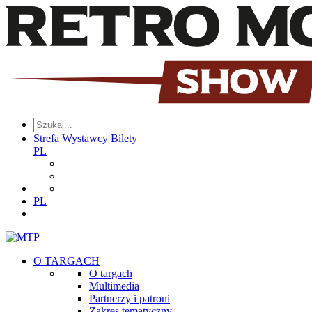
Strefa Wystawcy
Bilety
PL
PL
O TARGACH
O targach
Multimedia
Partnerzy i patroni
Zakres tematyczny