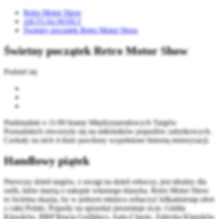
Retro Motor Show
AKTUALNOŚCI
Świetny początek Retro Motor Show
Świetny początek Retro Motor Show
Podziel się
Punktualnie o 11:00 bramy Międzynarodowych Targów
Poznańskich otworzyły się na miłośników pojazdów zabytkowych.
Czekały na nich 4 duże pawilony wypełnione historią motoryzacji.
Handlowy piątek
Pierwszy dzień targów, z uwagi na dzień roboczy, jest idealny dla
osób, które marzą o zakupie własnego klasyka. Retro Motor Show
to świetna okazja, by w jednym miejscu zobaczyć kilkadziesiąt ofert
z całej Polski. Pojazdy na sprzedaż prezentuje m.in. Giełda
Klasyków, BRP Bracia Goźlińscy, Auto-Classic, Fabryka Klasyków