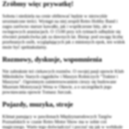
Zróbmy więc prywatkę!
Sobota i niedziela na cenie obfitować będzie w niezwykle
urozmaicone treści. Wystąpi na niej zespół Retro Hobby Band i
zagra zarówno starsze kawałki, jak i współczesne hity, ale w
swingowych aranżacjach. O 15:00 przy ich rytmach odbędzie się
również potańcówka jak za dawnych lat. Biorąc pod uwagę liczbę
przebranych osób, wyglądających jak z minionych epok, ten widok
może być spektakularny.
Rozmowy, dyskusje, wspomnienia
Nie zabraknie też ciekawych rozmów. O swojej pasji opowie Klub
Miłośników Starych ciągników i Maszyn Rolniczych “Traktor i
Maszyna”. Ogromnym zainteresowaniem cieszy się budowane
Muzeum Motoryzacji Wena w Oławie, a o szczegółach jego
powstawania opowie Tomasz Jurczak.
Pojazdy, muzyka, stroje
Klimat panujący w pawilonach Międzynarodowych Targów
Poznańskich w czasie Retro Motor Show ma w sobie coś
magicznego. Warto tego doświadczyć i poczuć się jak w wehikule