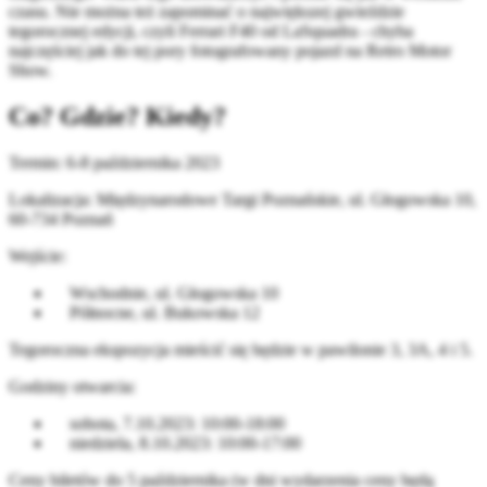
czasu. Nie można też zapominać o największej gwieździe
tegorocznej edycji, czyli Ferrari F40 od LaSquadra - chyba
najczęściej jak do tej pory fotografowany pojazd na Retro Motor
Show.
Co? Gdzie? Kiedy?
Termin: 6-8 października 2023
Lokalizacja: Międzynarodowe Targi Poznańskie, ul. Głogowska 10,
60-734 Poznań
Wejście:
Wschodnie, ul. Głogowska 10
Północne, ul. Bukowska 12
Tegoroczna ekspozycja mieścić się będzie w pawilonie 3, 3A, 4 i 5.
Godziny otwarcia:
sobota, 7.10.2023: 10:00-18:00
niedziela, 8.10.2023: 10:00-17:00
Ceny biletów do 5 października (w dni wydarzenia ceny będą