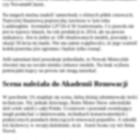
czy Novanta6Classic.
Na targach można znaleźć samochody z różnych półek cenowych.
Najwyżej finansową poprzeczkę zawiesza w tym roku
Lamborghini Aventador LP720-4 50 Anniversario. Co prawda nie
jest to typowy klasyk, bo rok produkcji to 2014, ale na pewno
unikatowy. Jest to jeden ze 100 zbudowanych modeli, powstały z
okazji 50-lecia tej marki. Nie ma zatem wątpliwości, że jego wartość
kolekcjonerska jest ogromna i będzie tylko rosnąć.
Jeśli natomiast ktoś poszukuje jednośladu, to Nowak Motocykle
również ma na swoim stoisku ciekawe modele. Na brak wyboru
potencjalni kupcy na pewno nie mogą narzekać.
Scena należała do Akademii Renowacji
W pawilonie 3A znajduje się scena, którą dzisiaj zdominowały treści
techniczne. Nic jednak dziwnego, Retro Motor Show odwiedziło
dziś wiele szkół z całej Polski. Uczniowie i pozostali zwiedzający
mogli posłuchać o lakierowaniu, technikach konserwatorskich i
praktycznych poradach dotyczących renowacji pojazdów. A szkolili
ich fachowcy w swojej dziedzinie, m.in. Anest Iwata czy też firma
Novol.