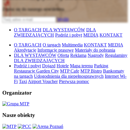
Zapisz się do naszego newslettera
Wyślij
O TARGACH
DLA WYSTAWCÓW
DLA
ZWIEDZAJĄCYCH
Podróż i pobyt
MEDIA
KONTAKT
O TARGACH
O targach
Multimedia
KONTAKT
MEDIA
Akredytacje
Informacje prasowe
Materiały do pobrania
DLA WYSTAWCÓW
Oferta
Reklama
Nagrody
Regulaminy
DLA ZWIEDZAJĄCYCH
Podróż i pobyt
Dojazd
Hotele
Mapa terenu
Parking
Restauracje Garden City
MTP Cafe
MTP Bistro
Bankomaty
na targach
Udogodnienia dla niepełnosprawnych
Internet Wi-
Fi
Taxi
Airport Voucher
Pierwsza pomoc
Organizator
Nasze obiekty