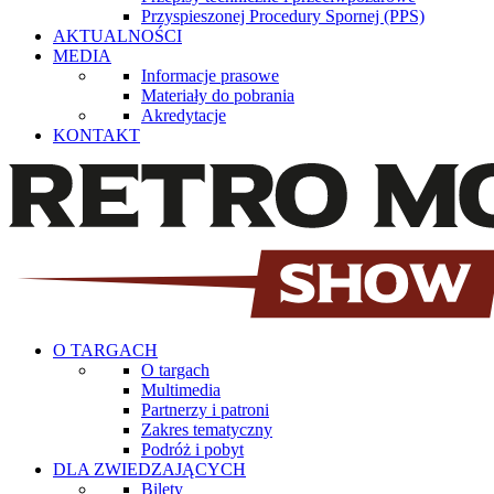
Przyspieszonej Procedury Spornej (PPS)
AKTUALNOŚCI
MEDIA
Informacje prasowe
Materiały do pobrania
Akredytacje
KONTAKT
O TARGACH
O targach
Multimedia
Partnerzy i patroni
Zakres tematyczny
Podróż i pobyt
DLA ZWIEDZAJĄCYCH
Bilety