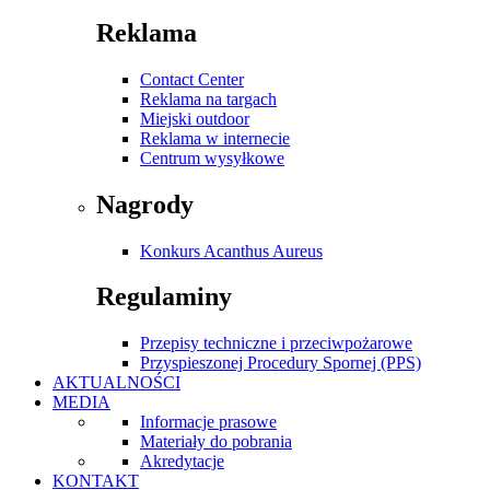
Reklama
Contact Center
Reklama na targach
Miejski outdoor
Reklama w internecie
Centrum wysyłkowe
Nagrody
Konkurs Acanthus Aureus
Regulaminy
Przepisy techniczne i przeciwpożarowe
Przyspieszonej Procedury Spornej (PPS)
AKTUALNOŚCI
MEDIA
Informacje prasowe
Materiały do pobrania
Akredytacje
KONTAKT