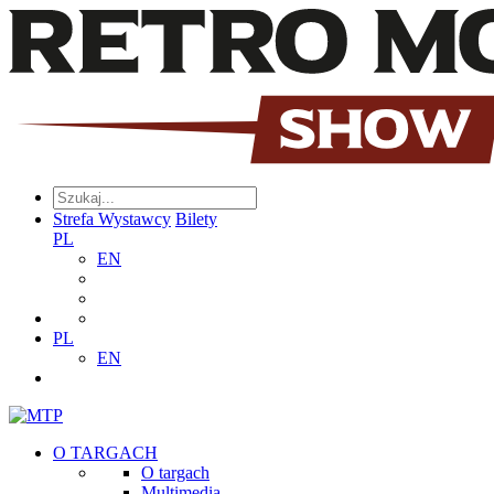
Strefa Wystawcy
Bilety
PL
EN
PL
EN
O TARGACH
O targach
Multimedia