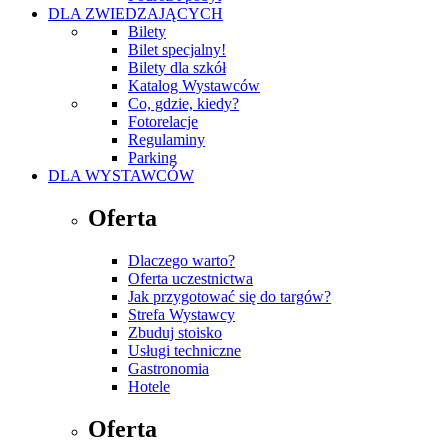
DLA ZWIEDZAJĄCYCH
Bilety
Bilet specjalny!
Bilety dla szkół
Katalog Wystawców
Co, gdzie, kiedy?
Fotorelacje
Regulaminy
Parking
DLA WYSTAWCÓW
Oferta
Dlaczego warto?
Oferta uczestnictwa
Jak przygotować się do targów?
Strefa Wystawcy
Zbuduj stoisko
Usługi techniczne
Gastronomia
Hotele
Oferta