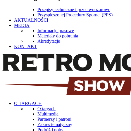
Przepisy techniczne i przeciwpożarowe
Przyspieszonej Procedury Spornej (PPS)
AKTUALNOŚCI
MEDIA
Informacje prasowe
Materiały do pobrania
Akredytacje
KONTAKT
O TARGACH
O targach
Multimedia
Partnerzy i patroni
Zakres tematyczny
Podróż i pobyt