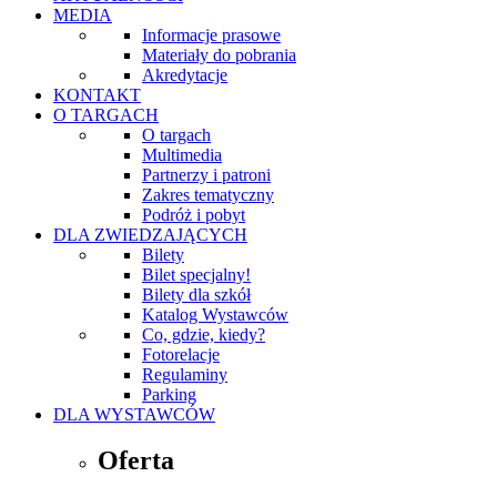
MEDIA
Informacje prasowe
Materiały do pobrania
Akredytacje
KONTAKT
O TARGACH
O targach
Multimedia
Partnerzy i patroni
Zakres tematyczny
Podróż i pobyt
DLA ZWIEDZAJĄCYCH
Bilety
Bilet specjalny!
Bilety dla szkół
Katalog Wystawców
Co, gdzie, kiedy?
Fotorelacje
Regulaminy
Parking
DLA WYSTAWCÓW
Oferta