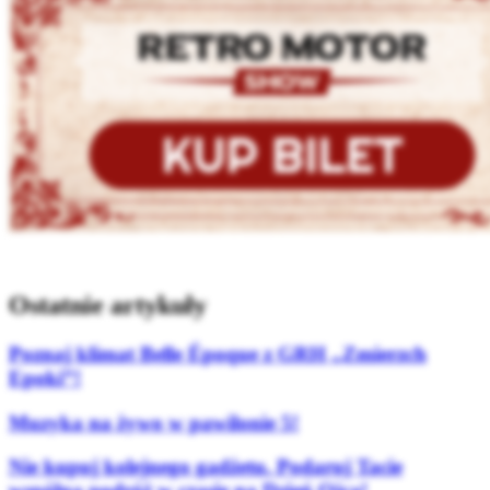
Ostatnie artykuły
Poznaj klimat Belle Époque z GRH „Zmierzch
Epoki”!
Muzyka na żywo w pawilonie 5!
Nie kupuj kolejnego gadżetu. Podaruj Tacie