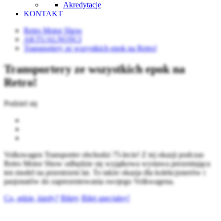
Akredytacje
KONTAKT
Retro Motor Show
AKTUALNOŚCI
Transportery ze wszystkich epok na Retro!
Transportery ze wszystkich epok na
Retro!
Podziel się
Volkswagen Transporter obchodzi 75-lecie! Z tej okazji podczas
Retro Motor Show odbędzie się wyjątkowa wystawa prezentująca
ten model na przestrzeni lat. To także okazja dla kolekcjonerów i
pasjonatów do zaprezentowania swojego Volkwagena.
Co, gdzie, kiedy?
Bilety
Bilet specjalny!