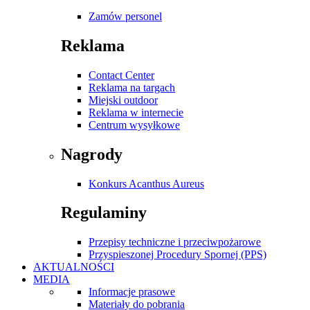
Zamów personel
Reklama
Contact Center
Reklama na targach
Miejski outdoor
Reklama w internecie
Centrum wysyłkowe
Nagrody
Konkurs Acanthus Aureus
Regulaminy
Przepisy techniczne i przeciwpożarowe
Przyspieszonej Procedury Spornej (PPS)
AKTUALNOŚCI
MEDIA
Informacje prasowe
Materiały do pobrania