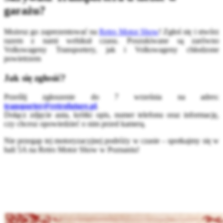
garażu?
Możesz go zaprezentować na
Retro Motor Show
! Zgłoś się i stwórz
razem z nami wehikuł czasu. Poszukiwane są zarówno
Volkswageny Transportery, jak i Volkswageny chłodzone
powietrzem
Jak się zgłosić?
Prześlij zgłoszenie do 7 września na adres:
transporter@retrofuture.pl
.
Dołącz zdjęcie auta, krótki opis, numer telefonu oraz informację,
czy chcesz opowiedzieć o nim przed kamerą.
Nie przegap tej motoryzacyjnej podróży w czasie – spotkajmy się w
hali 5A na Retro Motor Show w Poznaniu!