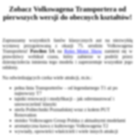
Zobacz Volkswagena Transportera od
pierwszych wersji do obecnych kształtów!
Zapraszamy wszystkich fanów klasycznych aut na niezwykłą
wystawę przygotowaną z okazji 75. urodzin Volkswagena
Transportera!
Pawilon 5A
na
Retro Motor Show
zamieni się w
prawdziwy wehikuł czasu, który zabierze w podróż przez
dziesięciolecia istnienia tego modelu i zaprezentuje wszystkie jego
odsłony.
Na odwiedzających czeka wiele atrakcji, m.in.:
pełna linia Transporterów – od legendarnego T1 aż po
najnowszy T7
tajniki renowacji i modyfikacji – jak odrestaurować i
unowocześnić klasyki
strefa Politechniki Poznańskiej wraz z kołem PUT
Renovation
stoisko Volkswagen Group Polska z aktualnymi modelami
aromatyczna kawa z kultowego Volkswagena T2
wywiady, opowieści właścicieli i wiele innych atrakcji