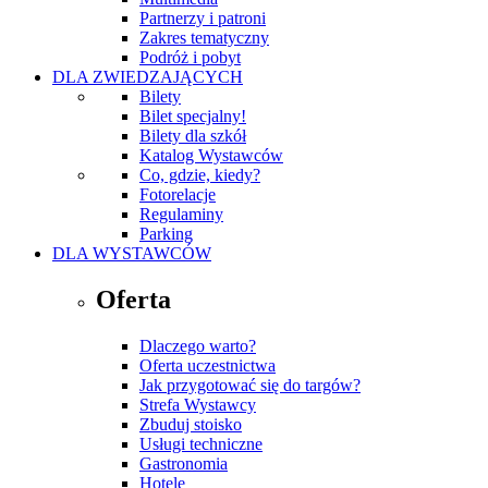
Partnerzy i patroni
Zakres tematyczny
Podróż i pobyt
DLA ZWIEDZAJĄCYCH
Bilety
Bilet specjalny!
Bilety dla szkół
Katalog Wystawców
Co, gdzie, kiedy?
Fotorelacje
Regulaminy
Parking
DLA WYSTAWCÓW
Oferta
Dlaczego warto?
Oferta uczestnictwa
Jak przygotować się do targów?
Strefa Wystawcy
Zbuduj stoisko
Usługi techniczne
Gastronomia
Hotele