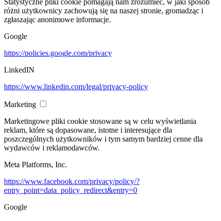
Statystyczne pliki cookie pomagają nam zrozumieć, w jaki sposób
różni użytkownicy zachowują się na naszej stronie, gromadząc i
zgłaszając anonimowe informacje.
Google
https://policies.google.com/privacy
LinkedIN
https://www.linkedin.com/legal/privacy-policy
Marketing
Marketingowe pliki cookie stosowane są w celu wyświetlania
reklam, które są dopasowane, istotne i interesujące dla
poszczególnych użytkowników i tym samym bardziej cenne dla
wydawców i reklamodawców.
Meta Platforms, Inc.
https://www.facebook.com/privacy/policy/?
entry_point=data_policy_redirect&entry=0
Google