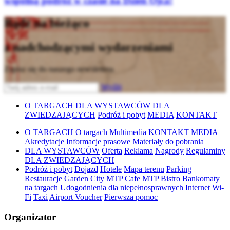
wspólną podróż w czasie na Dzień Ojca!
Bądź na bieżąco
z nadchodzącymi wydarzeniami
Zapisz się do naszego newslettera
Wyślij
O TARGACH
DLA WYSTAWCÓW
DLA
ZWIEDZAJĄCYCH
Podróż i pobyt
MEDIA
KONTAKT
O TARGACH
O targach
Multimedia
KONTAKT
MEDIA
Akredytacje
Informacje prasowe
Materiały do pobrania
DLA WYSTAWCÓW
Oferta
Reklama
Nagrody
Regulaminy
DLA ZWIEDZAJĄCYCH
Podróż i pobyt
Dojazd
Hotele
Mapa terenu
Parking
Restauracje Garden City
MTP Cafe
MTP Bistro
Bankomaty
na targach
Udogodnienia dla niepełnosprawnych
Internet Wi-
Fi
Taxi
Airport Voucher
Pierwsza pomoc
Organizator