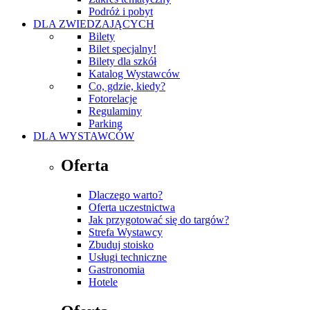
Podróż i pobyt
DLA ZWIEDZAJĄCYCH
Bilety
Bilet specjalny!
Bilety dla szkół
Katalog Wystawców
Co, gdzie, kiedy?
Fotorelacje
Regulaminy
Parking
DLA WYSTAWCÓW
Oferta
Dlaczego warto?
Oferta uczestnictwa
Jak przygotować się do targów?
Strefa Wystawcy
Zbuduj stoisko
Usługi techniczne
Gastronomia
Hotele