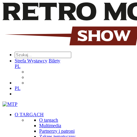
Strefa Wystawcy
Bilety
PL
PL
O TARGACH
O targach
Multimedia
Partnerzy i patroni
Zakres tematyczny