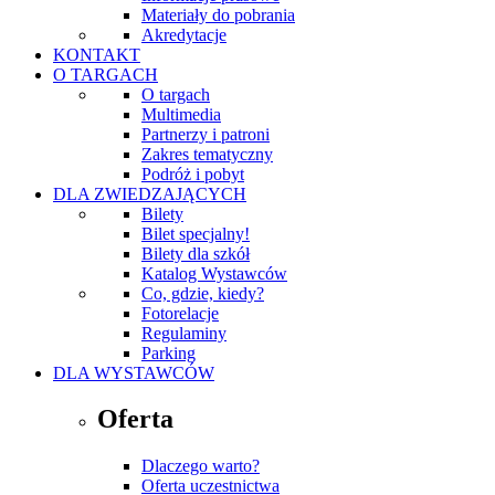
Materiały do pobrania
Akredytacje
KONTAKT
O TARGACH
O targach
Multimedia
Partnerzy i patroni
Zakres tematyczny
Podróż i pobyt
DLA ZWIEDZAJĄCYCH
Bilety
Bilet specjalny!
Bilety dla szkół
Katalog Wystawców
Co, gdzie, kiedy?
Fotorelacje
Regulaminy
Parking
DLA WYSTAWCÓW
Oferta
Dlaczego warto?
Oferta uczestnictwa