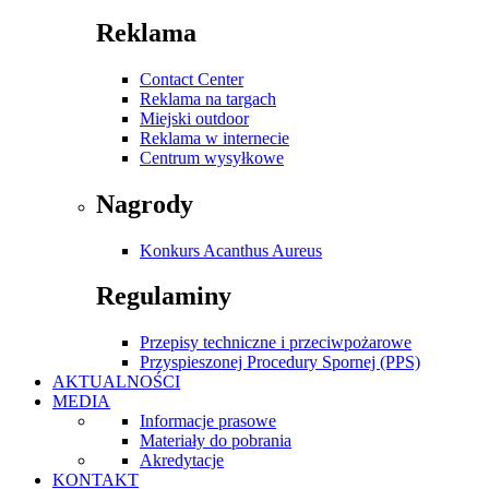
Reklama
Contact Center
Reklama na targach
Miejski outdoor
Reklama w internecie
Centrum wysyłkowe
Nagrody
Konkurs Acanthus Aureus
Regulaminy
Przepisy techniczne i przeciwpożarowe
Przyspieszonej Procedury Spornej (PPS)
AKTUALNOŚCI
MEDIA
Informacje prasowe
Materiały do pobrania
Akredytacje
KONTAKT