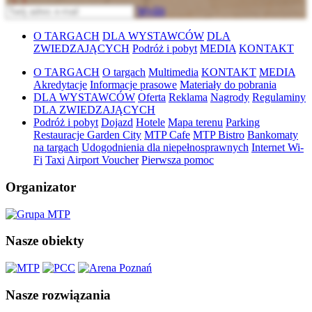
Wyślij
O TARGACH
DLA WYSTAWCÓW
DLA
ZWIEDZAJĄCYCH
Podróż i pobyt
MEDIA
KONTAKT
O TARGACH
O targach
Multimedia
KONTAKT
MEDIA
Akredytacje
Informacje prasowe
Materiały do pobrania
DLA WYSTAWCÓW
Oferta
Reklama
Nagrody
Regulaminy
DLA ZWIEDZAJĄCYCH
Podróż i pobyt
Dojazd
Hotele
Mapa terenu
Parking
Restauracje Garden City
MTP Cafe
MTP Bistro
Bankomaty
na targach
Udogodnienia dla niepełnosprawnych
Internet Wi-
Fi
Taxi
Airport Voucher
Pierwsza pomoc
Organizator
Nasze obiekty
Nasze rozwiązania