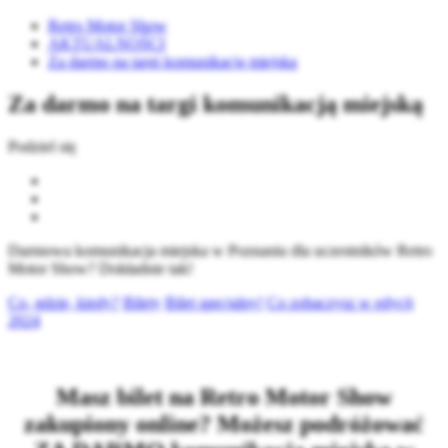
Retro Motor Show
AKTUALNOŚCI
Za darmo na targi komunikacją miejską
Za darmo na targi komunikacją miejską
Podziel się
Darmowa komunikacja miejska w Poznaniu dla uczestników Retro
Motor Show? Dokładnie tak!
Co, gdzie, kiedy?
Bilety
Bilet specjalny!
Co zobaczysz w edycji
2024
Masz bilet na Retro Motor Show
zakupiony online? Możesz podróżować