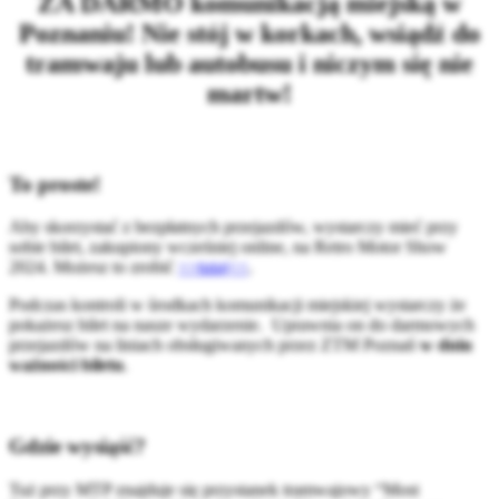
ZA DARMO komunikacją miejską w
Poznaniu! Nie stój w korkach, wsiądź do
tramwaju lub autobusu i niczym się nie
martw!
To proste!
Aby skorzystać z bezpłatnych przejazdów, wystarczy mieć przy
sobie bilet, zakupiony wcześniej online, na Retro Motor Show
2024. Możesz to zrobić
>>tutaj<<
.
Podczas kontroli w środkach komunikacji miejskiej wystarczy że
pokażesz bilet na nasze wydarzenie. Uprawnia on do darmowych
przejazdów na liniach obsługiwanych przez ZTM Poznań
w dniu
ważności biletu
.
Gdzie wysiąść?
Tuż przy MTP znajduje się przystanek tramwajowy “Most