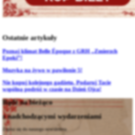
Ostatnie artykuły
Poznaj klimat Belle Époque z GRH „Zmierzch
Epoki”!
Muzyka na żywo w pawilonie 5!
Nie kupuj kolejnego gadżetu. Podaruj Tacie
wspólną podróż w czasie na Dzień Ojca!
Bądź na bieżąco
z nadchodzącymi wydarzeniami
Zapisz się do naszego newslettera