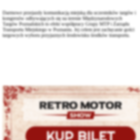
Darmowe przejazdy komunikacją miejską dla uczestników targów i
kongresów odbywających się na terenie Międzynarodowych
Targów Poznańskich to efekt współpracy Grupy MTP i Zarządu
Transportu Miejskiego w Poznaniu. Jej celem jest zachęcanie gości
targowych wyboru przyjaznych środowisku środków transportu.