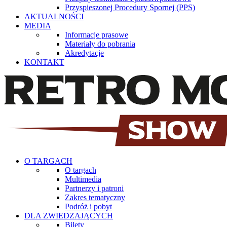
Przyspieszonej Procedury Spornej (PPS)
AKTUALNOŚCI
MEDIA
Informacje prasowe
Materiały do pobrania
Akredytacje
KONTAKT
O TARGACH
O targach
Multimedia
Partnerzy i patroni
Zakres tematyczny
Podróż i pobyt
DLA ZWIEDZAJĄCYCH
Bilety