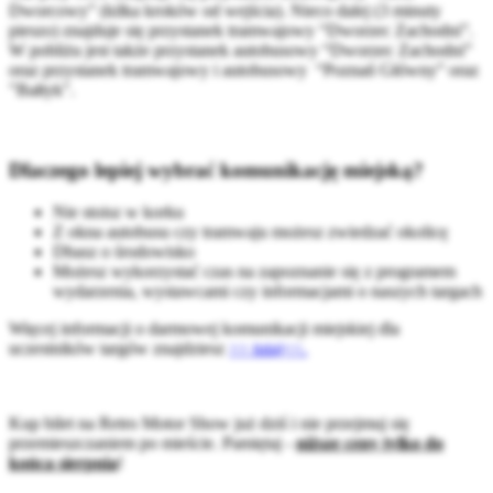
Dworcowy” (kilka kroków od wejścia). Nieco dalej (3 minuty
pieszo) znajduje się przystanek tramwajowy “Dworzec Zachodni”.
W pobliżu jest także przystanek autobusowy “Dworzec Zachodni”
oraz przystanek tramwajowy i autobusowy “Poznań Główny” oraz
"Bałtyk".
Dlaczego lepiej wybrać komunikację miejską?
Nie stoisz w korku
Z okna autobusu czy tramwaju możesz zwiedzać okolicę
Dbasz o środowisko
Możesz wykorzystać czas na zapoznanie się z programem
wydarzenia, wystawcami czy informacjami o naszych targach
Więcej informacji o darmowej komunikacji miejskiej dla
uczestników targów znajdziesz
>> tutaj<<.
Kup bilet na Retro Motor Show już dziś i nie przejmuj się
przemieszczaniem po mieście. Pamiętaj -
niższe ceny tylko do
końca sierpnia
!