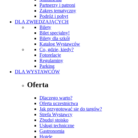
Partnerzy i patroni
Zakres tematyczny
Podróż i pobyt
DLA ZWIEDZAJĄCYCH
Bilety
Bilet specjalny!
Bilety dla szkół
Katalog Wystawców
Co, gdzie, kiedy?
Fotorelacje
Regulaminy
Parking
DLA WYSTAWCÓW
Oferta
Dlaczego warto?
Oferta uczestnictwa
Jak przygotować się do targów?
Strefa Wystawcy
Zbuduj stoisko
Usługi techniczne
Gastronomia
Hotele