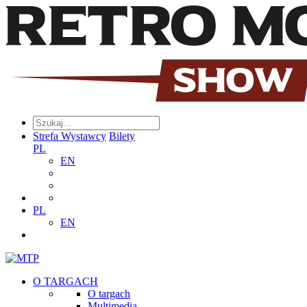
Strefa Wystawcy
Bilety
PL
EN
PL
EN
O TARGACH
O targach
Multimedia