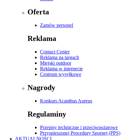
Oferta
Zamów personel
Reklama
Contact Center
Reklama na targach
Miejski outdoor
Reklama w internecie
Centrum wysyłkowe
Nagrody
Konkurs Acanthus Aureus
Regulaminy
Przepisy techniczne i przeciwpożarowe
Przyspieszonej Procedury Spornej (PPS)
AKTUALNOŚCI