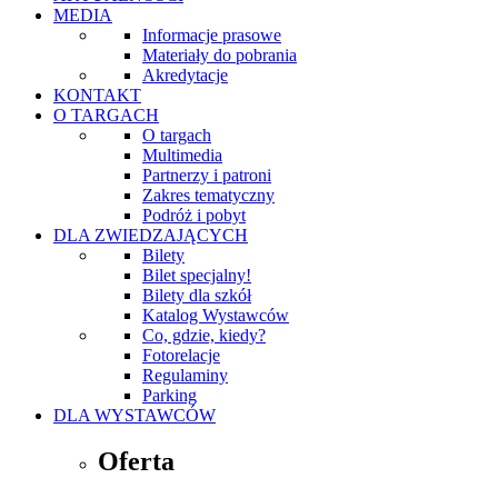
MEDIA
Informacje prasowe
Materiały do pobrania
Akredytacje
KONTAKT
O TARGACH
O targach
Multimedia
Partnerzy i patroni
Zakres tematyczny
Podróż i pobyt
DLA ZWIEDZAJĄCYCH
Bilety
Bilet specjalny!
Bilety dla szkół
Katalog Wystawców
Co, gdzie, kiedy?
Fotorelacje
Regulaminy
Parking
DLA WYSTAWCÓW
Oferta