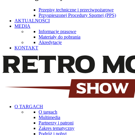
Przepisy techniczne i przeciwpożarowe
Przyspieszonej Procedury Spornej (PPS)
AKTUALNOŚCI
MEDIA
Informacje prasowe
Materiały do pobrania
Akredytacje
KONTAKT
O TARGACH
O targach
Multimedia
Partnerzy i patroni
Zakres tematyczny
Podróż i pobyt