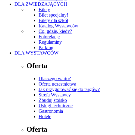
DLA ZWIEDZAJĄCYCH
Bilety
Bilet specjalny!
Bilety dla szkół
Katalog Wystawców
Co, gdzie, kiedy?
Fotorelacje
Regulaminy
Parking
DLA WYSTAWCÓW
Oferta
Dlaczego warto?
Oferta uczestnictwa
Jak przygotować się do targów?
Strefa Wystawcy
Zbuduj stoisko
Usługi techniczne
Gastronomia
Hotele
Oferta