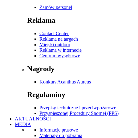
Zamów personel
Reklama
Contact Center
Reklama na targach
Miejski outdoor
Reklama w internecie
Centrum wysyłkowe
Nagrody
Konkurs Acanthus Aureus
Regulaminy
Przepisy techniczne i przeciwpożarowe
Przyspieszonej Procedury Spornej (PPS)
AKTUALNOŚCI
MEDIA
Informacje prasowe
Materiały do pobrania