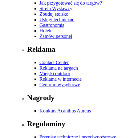
Jak przygotować się do targów?
Strefa Wystawcy
Zbuduj stoisko
Usługi techniczne
Gastronomia
Hotele
Zamów personel
Reklama
Contact Center
Reklama na targach
Miejski outdoor
Reklama w internecie
Centrum wysyłkowe
Nagrody
Konkurs Acanthus Aureus
Regulaminy
Przepisy techniczne i przeciwpożarowe