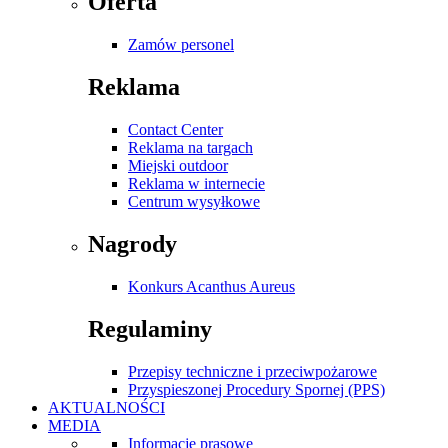
Oferta
Zamów personel
Reklama
Contact Center
Reklama na targach
Miejski outdoor
Reklama w internecie
Centrum wysyłkowe
Nagrody
Konkurs Acanthus Aureus
Regulaminy
Przepisy techniczne i przeciwpożarowe
Przyspieszonej Procedury Spornej (PPS)
AKTUALNOŚCI
MEDIA
Informacje prasowe