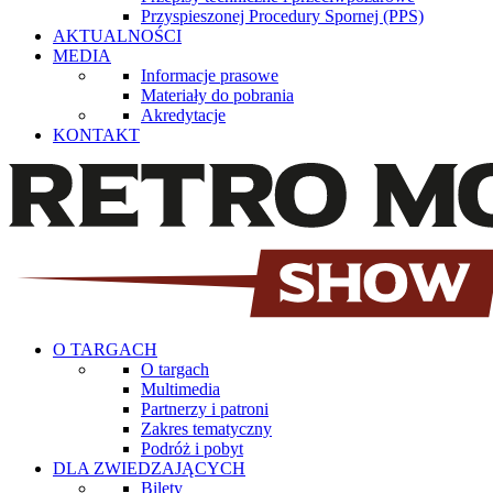
Przyspieszonej Procedury Spornej (PPS)
AKTUALNOŚCI
MEDIA
Informacje prasowe
Materiały do pobrania
Akredytacje
KONTAKT
O TARGACH
O targach
Multimedia
Partnerzy i patroni
Zakres tematyczny
Podróż i pobyt
DLA ZWIEDZAJĄCYCH
Bilety