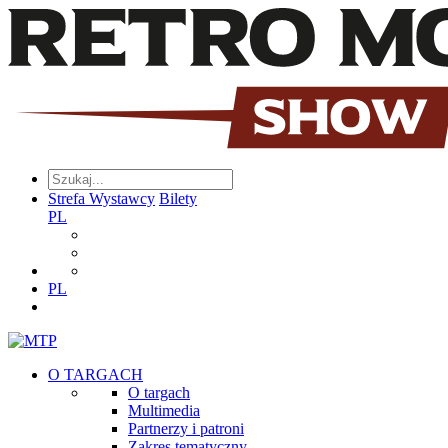
Strefa Wystawcy
Bilety
PL
PL
O TARGACH
O targach
Multimedia
Partnerzy i patroni
Zakres tematyczny