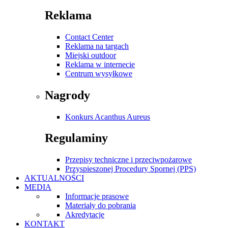
Reklama
Contact Center
Reklama na targach
Miejski outdoor
Reklama w internecie
Centrum wysyłkowe
Nagrody
Konkurs Acanthus Aureus
Regulaminy
Przepisy techniczne i przeciwpożarowe
Przyspieszonej Procedury Spornej (PPS)
AKTUALNOŚCI
MEDIA
Informacje prasowe
Materiały do pobrania
Akredytacje
KONTAKT