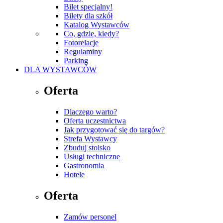
Bilet specjalny!
Bilety dla szkół
Katalog Wystawców
Co, gdzie, kiedy?
Fotorelacje
Regulaminy
Parking
DLA WYSTAWCÓW
Oferta
Dlaczego warto?
Oferta uczestnictwa
Jak przygotować się do targów?
Strefa Wystawcy
Zbuduj stoisko
Usługi techniczne
Gastronomia
Hotele
Oferta
Zamów personel