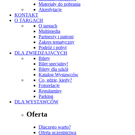
Materiały do pobrania
Akredytacje
KONTAKT
O TARGACH
O targach
Multimedia
Partnerzy i patroni
Zakres tematyczny
Podróż i pobyt
DLA ZWIEDZAJĄCYCH
Bilety
Bilet specjalny!
Bilety dla szkół
Katalog Wystawców
Co, gdzie, kiedy?
Fotorelacje
Regulaminy
Parking
DLA WYSTAWCÓW
Oferta
Dlaczego warto?
Oferta uczestnictwa