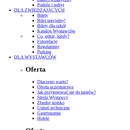
Podróż i pobyt
DLA ZWIEDZAJĄCYCH
Bilety
Bilet specjalny!
Bilety dla szkół
Katalog Wystawców
Co, gdzie, kiedy?
Fotorelacje
Regulaminy
Parking
DLA WYSTAWCÓW
Oferta
Dlaczego warto?
Oferta uczestnictwa
Jak przygotować się do targów?
Strefa Wystawcy
Zbuduj stoisko
Usługi techniczne
Gastronomia
Hotele