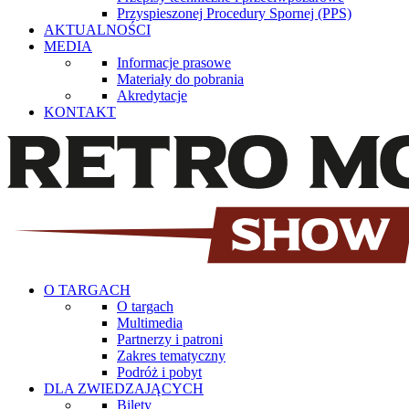
Przyspieszonej Procedury Spornej (PPS)
AKTUALNOŚCI
MEDIA
Informacje prasowe
Materiały do pobrania
Akredytacje
KONTAKT
O TARGACH
O targach
Multimedia
Partnerzy i patroni
Zakres tematyczny
Podróż i pobyt
DLA ZWIEDZAJĄCYCH
Bilety