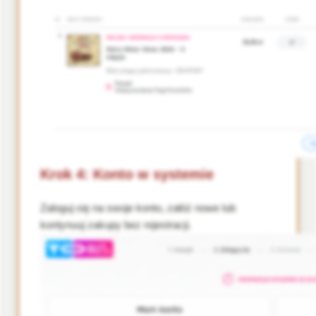
Krok 4: Konto w systemie
Zaloguj się na swoje konto, załóż nowe lub
kontynuuj zakupy bez rejestracji.