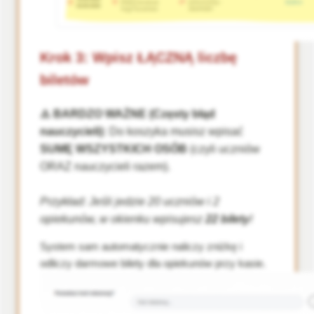
Krok 3: Wpisz ŁĄCZNĄ liczbę
biletów
⚠️ BARDZO WAŻNE (Częsty błąd
nauczycieli):
Do koszyka musisz wpisać
SUMĘ WSZYSTKICH OSÓB
(czyli uczniów
ORAZ nauczycieli razem).
Przykład: Jeśli jedzie 20 uczniów i 2
opiekunów, w okienku wpisujesz
22 bilety
!
System sam automatycznie naliczy zniżkę i
odliczy darmowe bilety dla opiekunów przy kasie.