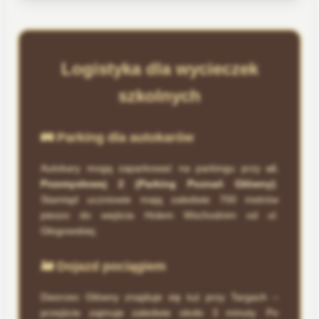
Logistyka dla wycieczek
szkolnych
🚌 Parking dla autokarów
Autokary mogą zaparkować na parkingu przy
ul.
Przemysłowej 2 (Parking Poznań Główny)
.
Stamtąd uczniowie mają zaledwie 700 metrów
pieszo do wejścia Holem Wschodnim od ul.
Głogowskiej.
🚂 Dojazd pociągiem
Dworzec Główny znajduje się tuż przy Targach –
przejście zajmuje zaledwie około 3 minuty. Po