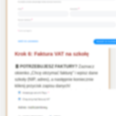
Krok 6: Faktura VAT na szkołę
🧾 POTRZEBUJESZ FAKTURY?
Zaznacz
okienko „Chcę otrzymać fakturę” i wpisz dane
szkoły (NIP, adres), a następnie koniecznie
kliknij przycisk zapisu danych!