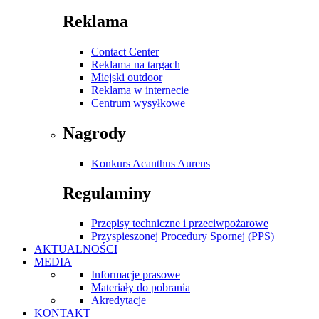
Reklama
Contact Center
Reklama na targach
Miejski outdoor
Reklama w internecie
Centrum wysyłkowe
Nagrody
Konkurs Acanthus Aureus
Regulaminy
Przepisy techniczne i przeciwpożarowe
Przyspieszonej Procedury Spornej (PPS)
AKTUALNOŚCI
MEDIA
Informacje prasowe
Materiały do pobrania
Akredytacje
KONTAKT