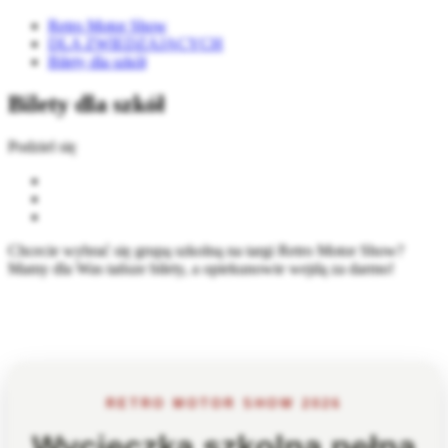
Retro Motor Show
DLA ZWIEDZAJĄCYCH
Bilety dla szkół
Bilety dla szkół
Podziel się
Chcecie wybrać się grupą szkolną na targi Retro Motor Show?
Mamy dla Was tańsze bilety, a opiekunowie wejdą za darmo!
RETRO MOTOR SHOW 2026
Wycieczka szkolna pełna