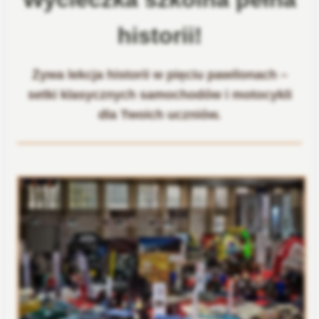
historii!
Żywa lekcja historii w pięciu pawilonach –
setki klasycznych samochodów i motocykli
dla Twoich uczniów.