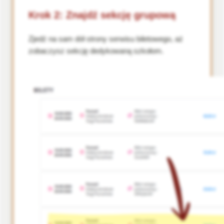
Krok 2: Znajdź sekcję grupową
Zjedź na sam dół strony serwisu biletowego, aż
zobaczysz sekcję dedykowaną szkołom.