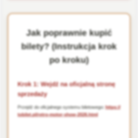
Jak poprawnie kupić
bilety? (Instrukcja krok
po kroku)
Krok 1: Wejdź na oficjalną stronę
sprzedaży
Przejdź do oficjalnego systemu biletowego:
https://
tobilet.pl/retro-motor-show-2026.html