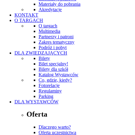
Materiały do pobrania
Akredytacje
KONTAKT
O TARGACH
O targach
Multimedia
Partnerzy i patroni
Zakres tematyczny
Podróż i pobyt
DLA ZWIEDZAJĄCYCH
Bilety
Bilet specjalny!
Bilety dla szkół
Katalog Wystawców
Co, gdzie, kiedy?
Fotorelacje
Regulaminy
Parking
DLA WYSTAWCÓW
Oferta
Dlaczego warto?
Oferta uczestnictwa