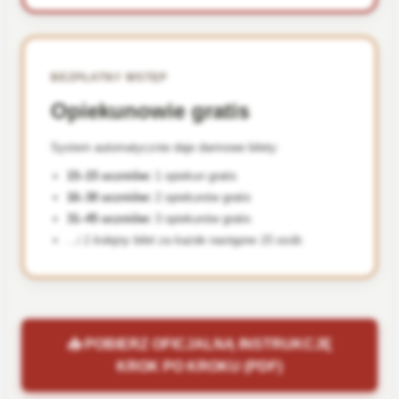
BEZPŁATNY WSTĘP
Opiekunowie gratis
System automatycznie daje darmowe bilety:
15–15 uczniów:
1 opiekun gratis
16–30 uczniów:
2 opiekunów gratis
31–45 uczniów:
3 opiekunów gratis
...i 1 kolejny bilet za każde następne 15 osób.
📥 POBIERZ OFICJALNĄ INSTRUKCJĘ
KROK PO KROKU (PDF)