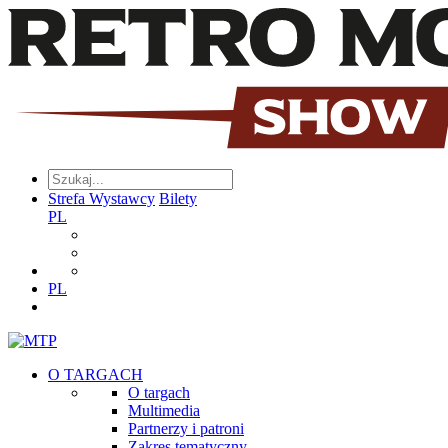
Strefa Wystawcy
Bilety
PL
PL
O TARGACH
O targach
Multimedia
Partnerzy i patroni
Zakres tematyczny