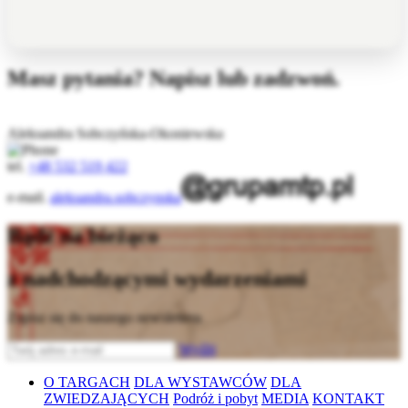
Masz pytania? Napisz lub zadzwoń.
Aleksandra Sobczyńska-Okoniewska
tel.
+48 532 519 422
e-mail.
aleksandra.sobczynska
Bądź na bieżąco
z nadchodzącymi wydarzeniami
Zapisz się do naszego newslettera
Wyślij
O TARGACH
DLA WYSTAWCÓW
DLA
ZWIEDZAJĄCYCH
Podróż i pobyt
MEDIA
KONTAKT