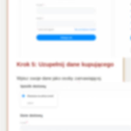
Krok 5: Uzupełnij dane kupującego
Wpisz swoje dane jako osoby zamawiającej.