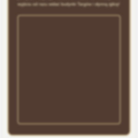
wyjściu od razu widać budynki Targów i słynną iglicę!