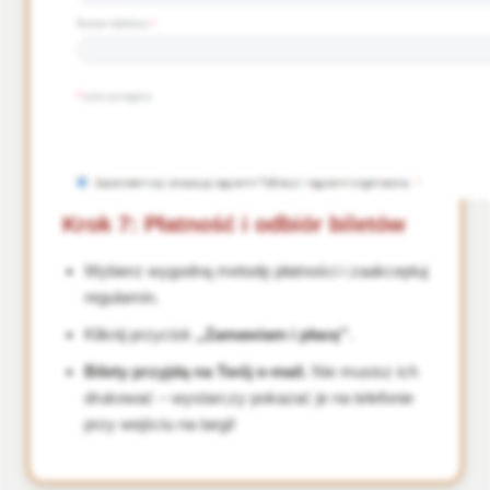
Krok 7: Płatność i odbiór biletów
Wybierz wygodną metodę płatności i zaakceptuj
regulamin.
Kliknij przycisk
„Zamawiam i płacę”
.
Bilety przyjdą na Twój e-mail.
Nie musisz ich
drukować – wystarczy pokazać je na telefonie
przy wejściu na targi!