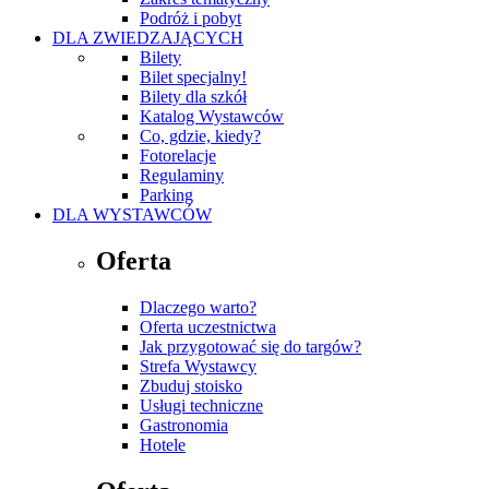
Podróż i pobyt
DLA ZWIEDZAJĄCYCH
Bilety
Bilet specjalny!
Bilety dla szkół
Katalog Wystawców
Co, gdzie, kiedy?
Fotorelacje
Regulaminy
Parking
DLA WYSTAWCÓW
Oferta
Dlaczego warto?
Oferta uczestnictwa
Jak przygotować się do targów?
Strefa Wystawcy
Zbuduj stoisko
Usługi techniczne
Gastronomia
Hotele