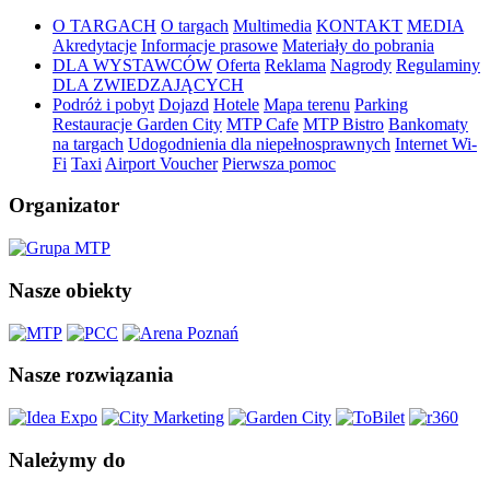
O TARGACH
O targach
Multimedia
KONTAKT
MEDIA
Akredytacje
Informacje prasowe
Materiały do pobrania
DLA WYSTAWCÓW
Oferta
Reklama
Nagrody
Regulaminy
DLA ZWIEDZAJĄCYCH
Podróż i pobyt
Dojazd
Hotele
Mapa terenu
Parking
Restauracje Garden City
MTP Cafe
MTP Bistro
Bankomaty
na targach
Udogodnienia dla niepełnosprawnych
Internet Wi-
Fi
Taxi
Airport Voucher
Pierwsza pomoc
Organizator
Nasze obiekty
Nasze rozwiązania
Należymy do