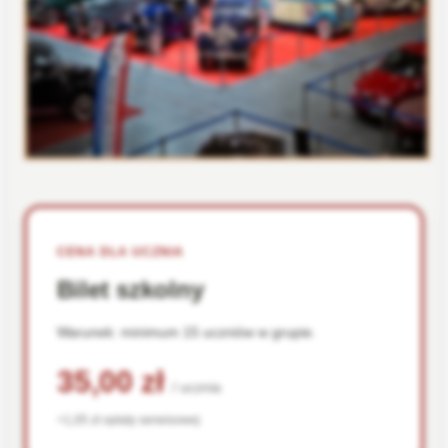
CENA DLA UCZNIA
Bilet szkolny
Warunek: minimum 15 uczniów w grupie.
35,00 zł
/ ucznia
+1,05 zł opłaty serwisowej