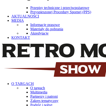
Przepisy techniczne i przeciwpożarowe
Przyspieszonej Procedury Spornej (PPS)
AKTUALNOŚCI
MEDIA
Informacje prasowe
Materiały do pobrania
Akredytacje
KONTAKT
O TARGACH
O targach
Multimedia
Partnerzy i patroni
Zakres tematyczny
Podróż i pobyt