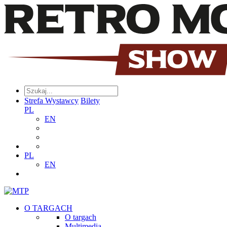
Strefa Wystawcy
Bilety
PL
EN
PL
EN
O TARGACH
O targach
Multimedia