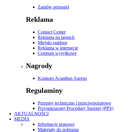
Zamów personel
Reklama
Contact Center
Reklama na targach
Miejski outdoor
Reklama w internecie
Centrum wysyłkowe
Nagrody
Konkurs Acanthus Aureus
Regulaminy
Przepisy techniczne i przeciwpożarowe
Przyspieszonej Procedury Spornej (PPS)
AKTUALNOŚCI
MEDIA
Informacje prasowe
Materiały do pobrania