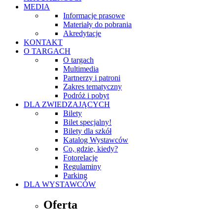
MEDIA
Informacje prasowe
Materiały do pobrania
Akredytacje
KONTAKT
O TARGACH
O targach
Multimedia
Partnerzy i patroni
Zakres tematyczny
Podróż i pobyt
DLA ZWIEDZAJĄCYCH
Bilety
Bilet specjalny!
Bilety dla szkół
Katalog Wystawców
Co, gdzie, kiedy?
Fotorelacje
Regulaminy
Parking
DLA WYSTAWCÓW
Oferta