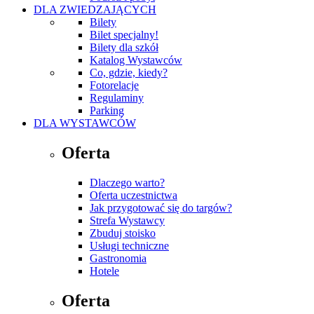
DLA ZWIEDZAJĄCYCH
Bilety
Bilet specjalny!
Bilety dla szkół
Katalog Wystawców
Co, gdzie, kiedy?
Fotorelacje
Regulaminy
Parking
DLA WYSTAWCÓW
Oferta
Dlaczego warto?
Oferta uczestnictwa
Jak przygotować się do targów?
Strefa Wystawcy
Zbuduj stoisko
Usługi techniczne
Gastronomia
Hotele
Oferta