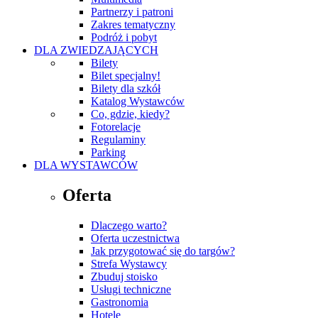
Partnerzy i patroni
Zakres tematyczny
Podróż i pobyt
DLA ZWIEDZAJĄCYCH
Bilety
Bilet specjalny!
Bilety dla szkół
Katalog Wystawców
Co, gdzie, kiedy?
Fotorelacje
Regulaminy
Parking
DLA WYSTAWCÓW
Oferta
Dlaczego warto?
Oferta uczestnictwa
Jak przygotować się do targów?
Strefa Wystawcy
Zbuduj stoisko
Usługi techniczne
Gastronomia
Hotele