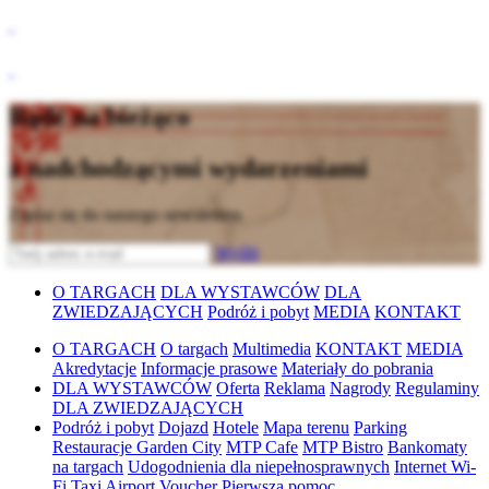
Bądź na bieżąco
z nadchodzącymi wydarzeniami
Zapisz się do naszego newslettera
Wyślij
O TARGACH
DLA WYSTAWCÓW
DLA
ZWIEDZAJĄCYCH
Podróż i pobyt
MEDIA
KONTAKT
O TARGACH
O targach
Multimedia
KONTAKT
MEDIA
Akredytacje
Informacje prasowe
Materiały do pobrania
DLA WYSTAWCÓW
Oferta
Reklama
Nagrody
Regulaminy
DLA ZWIEDZAJĄCYCH
Podróż i pobyt
Dojazd
Hotele
Mapa terenu
Parking
Restauracje Garden City
MTP Cafe
MTP Bistro
Bankomaty
na targach
Udogodnienia dla niepełnosprawnych
Internet Wi-
Fi
Taxi
Airport Voucher
Pierwsza pomoc