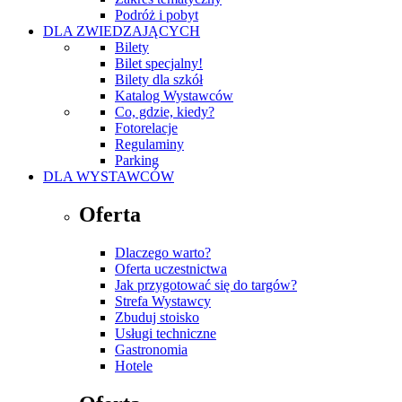
Podróż i pobyt
DLA ZWIEDZAJĄCYCH
Bilety
Bilet specjalny!
Bilety dla szkół
Katalog Wystawców
Co, gdzie, kiedy?
Fotorelacje
Regulaminy
Parking
DLA WYSTAWCÓW
Oferta
Dlaczego warto?
Oferta uczestnictwa
Jak przygotować się do targów?
Strefa Wystawcy
Zbuduj stoisko
Usługi techniczne
Gastronomia
Hotele