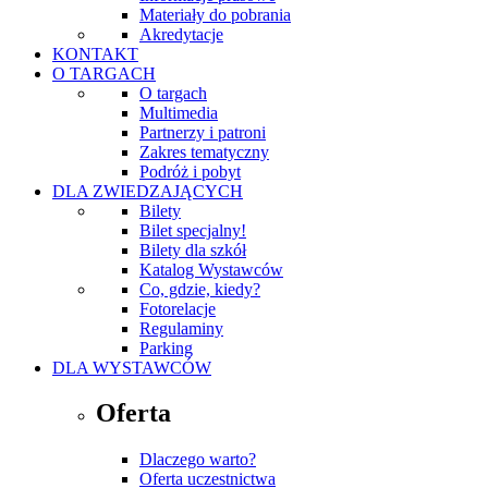
Materiały do pobrania
Akredytacje
KONTAKT
O TARGACH
O targach
Multimedia
Partnerzy i patroni
Zakres tematyczny
Podróż i pobyt
DLA ZWIEDZAJĄCYCH
Bilety
Bilet specjalny!
Bilety dla szkół
Katalog Wystawców
Co, gdzie, kiedy?
Fotorelacje
Regulaminy
Parking
DLA WYSTAWCÓW
Oferta
Dlaczego warto?
Oferta uczestnictwa