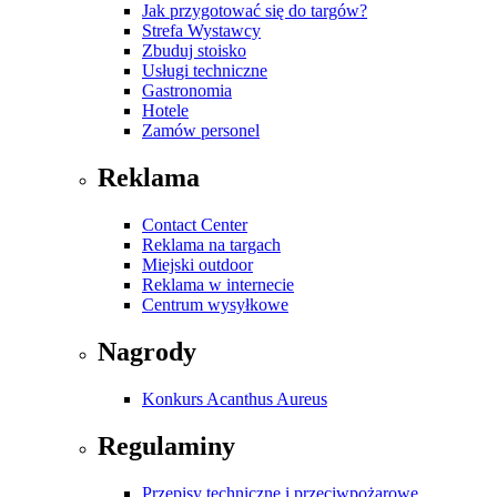
Jak przygotować się do targów?
Strefa Wystawcy
Zbuduj stoisko
Usługi techniczne
Gastronomia
Hotele
Zamów personel
Reklama
Contact Center
Reklama na targach
Miejski outdoor
Reklama w internecie
Centrum wysyłkowe
Nagrody
Konkurs Acanthus Aureus
Regulaminy
Przepisy techniczne i przeciwpożarowe