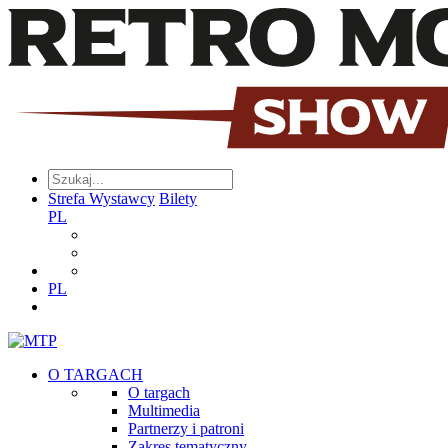
Strefa Wystawcy
Bilety
PL
PL
O TARGACH
O targach
Multimedia
Partnerzy i patroni
Zakres tematyczny