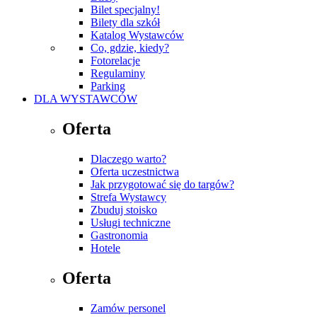
Bilet specjalny!
Bilety dla szkół
Katalog Wystawców
Co, gdzie, kiedy?
Fotorelacje
Regulaminy
Parking
DLA WYSTAWCÓW
Oferta
Dlaczego warto?
Oferta uczestnictwa
Jak przygotować się do targów?
Strefa Wystawcy
Zbuduj stoisko
Usługi techniczne
Gastronomia
Hotele
Oferta
Zamów personel