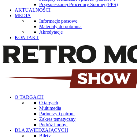
Przyspieszonej Procedury Spornej (PPS)
AKTUALNOŚCI
MEDIA
Informacje prasowe
Materiały do pobrania
Akredytacje
KONTAKT
O TARGACH
O targach
Multimedia
Partnerzy i patroni
Zakres tematyczny
Podróż i pobyt
DLA ZWIEDZAJĄCYCH
Bilety