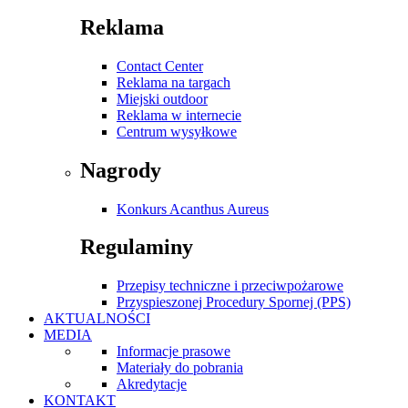
Reklama
Contact Center
Reklama na targach
Miejski outdoor
Reklama w internecie
Centrum wysyłkowe
Nagrody
Konkurs Acanthus Aureus
Regulaminy
Przepisy techniczne i przeciwpożarowe
Przyspieszonej Procedury Spornej (PPS)
AKTUALNOŚCI
MEDIA
Informacje prasowe
Materiały do pobrania
Akredytacje
KONTAKT