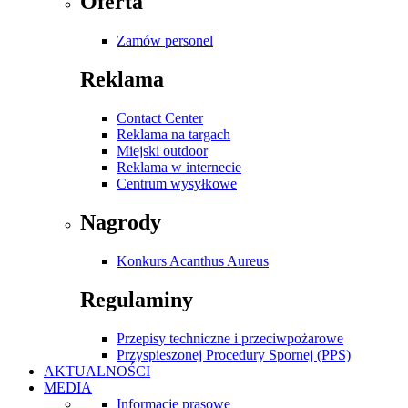
Oferta
Zamów personel
Reklama
Contact Center
Reklama na targach
Miejski outdoor
Reklama w internecie
Centrum wysyłkowe
Nagrody
Konkurs Acanthus Aureus
Regulaminy
Przepisy techniczne i przeciwpożarowe
Przyspieszonej Procedury Spornej (PPS)
AKTUALNOŚCI
MEDIA
Informacje prasowe