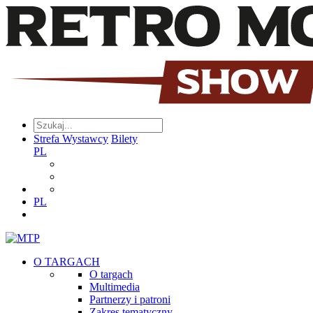
Strefa Wystawcy
Bilety
PL
PL
O TARGACH
O targach
Multimedia
Partnerzy i patroni
Zakres tematyczny