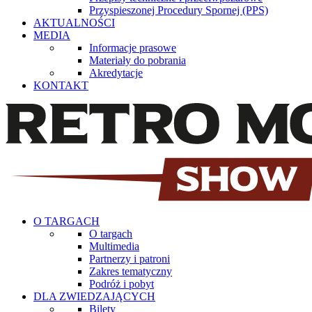
Przyspieszonej Procedury Spornej (PPS)
AKTUALNOŚCI
MEDIA
Informacje prasowe
Materiały do pobrania
Akredytacje
KONTAKT
O TARGACH
O targach
Multimedia
Partnerzy i patroni
Zakres tematyczny
Podróż i pobyt
DLA ZWIEDZAJĄCYCH
Bilety