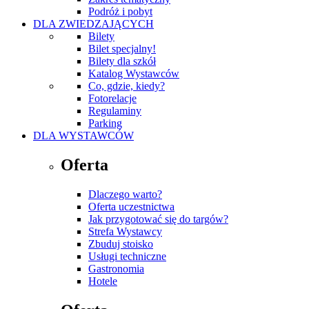
Podróż i pobyt
DLA ZWIEDZAJĄCYCH
Bilety
Bilet specjalny!
Bilety dla szkół
Katalog Wystawców
Co, gdzie, kiedy?
Fotorelacje
Regulaminy
Parking
DLA WYSTAWCÓW
Oferta
Dlaczego warto?
Oferta uczestnictwa
Jak przygotować się do targów?
Strefa Wystawcy
Zbuduj stoisko
Usługi techniczne
Gastronomia
Hotele