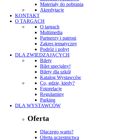
Materiały do pobrania
Akredytacje
KONTAKT
O TARGACH
O targach
Multimedia
Partnerzy i patroni
Zakres tematyczny
Podróż i pobyt
DLA ZWIEDZAJĄCYCH
Bilety
Bilet specjalny!
Bilety dla szkół
Katalog Wystawców
Co, gdzie, kiedy?
Fotorelacje
Regulaminy
Parking
DLA WYSTAWCÓW
Oferta
Dlaczego warto?
Oferta uczestnictwa