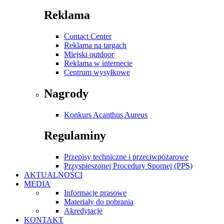
Reklama
Contact Center
Reklama na targach
Miejski outdoor
Reklama w internecie
Centrum wysyłkowe
Nagrody
Konkurs Acanthus Aureus
Regulaminy
Przepisy techniczne i przeciwpożarowe
Przyspieszonej Procedury Spornej (PPS)
AKTUALNOŚCI
MEDIA
Informacje prasowe
Materiały do pobrania
Akredytacje
KONTAKT