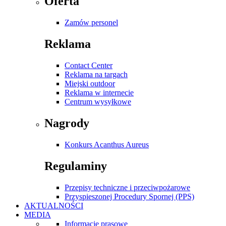
Oferta
Zamów personel
Reklama
Contact Center
Reklama na targach
Miejski outdoor
Reklama w internecie
Centrum wysyłkowe
Nagrody
Konkurs Acanthus Aureus
Regulaminy
Przepisy techniczne i przeciwpożarowe
Przyspieszonej Procedury Spornej (PPS)
AKTUALNOŚCI
MEDIA
Informacje prasowe