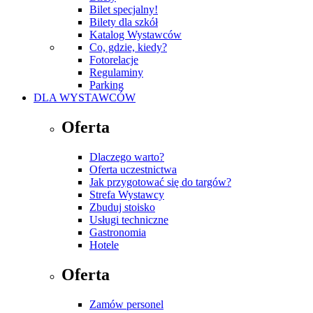
Bilet specjalny!
Bilety dla szkół
Katalog Wystawców
Co, gdzie, kiedy?
Fotorelacje
Regulaminy
Parking
DLA WYSTAWCÓW
Oferta
Dlaczego warto?
Oferta uczestnictwa
Jak przygotować się do targów?
Strefa Wystawcy
Zbuduj stoisko
Usługi techniczne
Gastronomia
Hotele
Oferta
Zamów personel