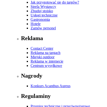
Jak przygotować się do targów?
Strefa Wystawcy
Zbuduj stoisko
Usługi techniczne
Gastronomia
Hotele
Zamów personel
Reklama
Contact Center
Reklama na targach
Miejski outdoor
Reklama w internecie
Centrum wysyłkowe
Nagrody
Konkurs Acanthus Aureus
Regulaminy
Przepisy techniczne i przeciwpożarowe