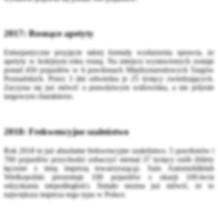
2017: Rosnące apetyty
Entuzjastyczne przyjęcie takiej formuły wydarzenia sprawia, że
apetyty w kolejnym roku rosną. Na miejscu wystawionych zostaje
ponad 450 pojazdów w 6 pawilonach Międzynarodowych Targów
Poznańskich. Przez 3 dni odwiedza je 25 tysięcy zwiedzających.
Zaczyna się już mówić o prawdziwym widowisku, a nie jedynie
targowym charakterze.
2018: Frekwencyjne szaleństwo
Rok 2018 to już absolutne frekwencyjne szaleństwo. 5 pawilonów i
700 pojazdów przychodzi zobaczyć niemal 37 tysięcy osób (bilety
łączone z inną imprezą towarzyszącą). Sam Automobilklub
Wielkopolski prezentuje 100 pojazdów z okazji 100-lecia
odzyskania niepodległości. Śmiało można już mówić, że to
największa impreza tego typu w Polsce.