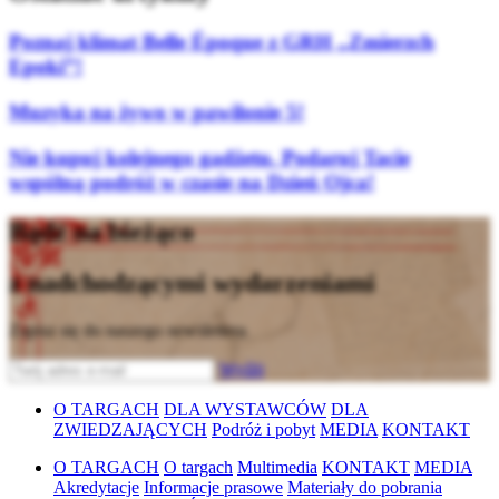
Poznaj klimat Belle Époque z GRH „Zmierzch
Epoki”!
Muzyka na żywo w pawilonie 5!
Nie kupuj kolejnego gadżetu. Podaruj Tacie
wspólną podróż w czasie na Dzień Ojca!
Bądź na bieżąco
z nadchodzącymi wydarzeniami
Zapisz się do naszego newslettera
Wyślij
O TARGACH
DLA WYSTAWCÓW
DLA
ZWIEDZAJĄCYCH
Podróż i pobyt
MEDIA
KONTAKT
O TARGACH
O targach
Multimedia
KONTAKT
MEDIA
Akredytacje
Informacje prasowe
Materiały do pobrania