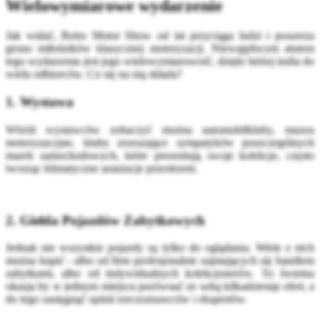
Wielowymiarowe wydarzenie
Jak widać, Retro Motor Show od lat przyciąga ludzi i poszerza
grono miłośników klasycznej motoryzacji. Niewątpliwym atutem
tego wydarzenia jest jego wielowymiarowość, dzięki której trafia do
wielu odbiorców. Co się na nią składa?
1. Wystawa
Wśród wystawców zobaczyć można automobilkluby, muzea
motoryzacyjne, kluby zrzeszające sympatyków poszczególnych
marek samochodowych, które prezentują swoje kolekcje, często
tworząc klimatyczne aranżacje przestrzeni.
2. Giełda Pojazdów Zabytkowych
Jednak nie wszystkie pojazdy są tylko do oglądania. Wiele z nich
można kupić - albo od firm profesjonalnie zajmujących się handlem
zabytkami, albo od indywidualnych kolekcjonerów. To świetna
okazja by w jednym miejscu porównać ze sobą kilkadziesiąt ofert, a
do tego zasięgnąć opinii rzeczoznawców i ekspertów.