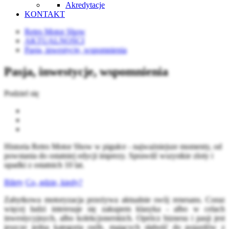
Akredytacje
KONTAKT
Retro Motor Show
AKTUALNOŚCI
Pasja, inwestycje, wspomnienia
Pasja, inwestycje, wspomnienia
Podziel się
Historia Retro Motor Show w pigułce - najważniejsze momenty, od
powstania do ostatniej edycji imprezy. Sprawdź wszystkie zloty i
upadki z ostatnich 10 lat.
Bilety
Co, gdzie, kiedy?
Zabytkowa motoryzacja przeżywa aktualnie swój renesans. Coraz
więcej ludzi interesuje się zakupem klasyka - albo w celach
inwestycyjnych, albo kolekcjonerskich. Oprócz biznesu i pasji jest
jeszcze jedna kategoria osób, mających słabość do pojazdów z