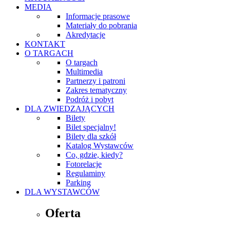
MEDIA
Informacje prasowe
Materiały do pobrania
Akredytacje
KONTAKT
O TARGACH
O targach
Multimedia
Partnerzy i patroni
Zakres tematyczny
Podróż i pobyt
DLA ZWIEDZAJĄCYCH
Bilety
Bilet specjalny!
Bilety dla szkół
Katalog Wystawców
Co, gdzie, kiedy?
Fotorelacje
Regulaminy
Parking
DLA WYSTAWCÓW
Oferta