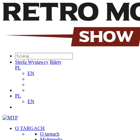
Strefa Wystawcy
Bilety
PL
EN
PL
EN
O TARGACH
O targach
Multimedia