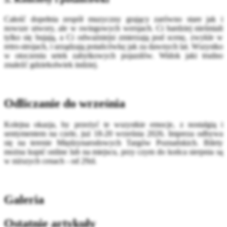
Całość dopełnia zespół muzyczny grający zarówno stare jak i
nowsze utwory, ale w swingowych wersjach. Ci bardziej nieśmiali
tylko się bujają, a Ci odważniejsi zmierzają pod scenę, zwykle w
retro-strojach, i urządzają potańcówkę jak za dawnych lat. Wszystko
w otoczeniu setek zabytkowych pojazdów. Widok jaki trudno
znaleźć gdziekolwiek indziej.
Odliczanie do września
Kolejna okazja, by przeżyć te wszystkie emocje, z nostalgią i
sentymentem na czele, już 18-20 września 2026. Impreza odbywa
się na terenie Międzynarodowych Targów Poznańskich. Bilety
można kupić online lub na miejscu, przy czym do końca sierpnia są
w niższych cenach - od 29zł.
Galeria
Ostatnie artykuły