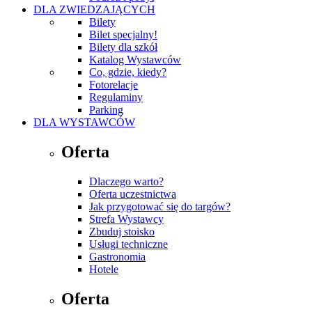
DLA ZWIEDZAJĄCYCH
Bilety
Bilet specjalny!
Bilety dla szkół
Katalog Wystawców
Co, gdzie, kiedy?
Fotorelacje
Regulaminy
Parking
DLA WYSTAWCÓW
Oferta
Dlaczego warto?
Oferta uczestnictwa
Jak przygotować się do targów?
Strefa Wystawcy
Zbuduj stoisko
Usługi techniczne
Gastronomia
Hotele
Oferta