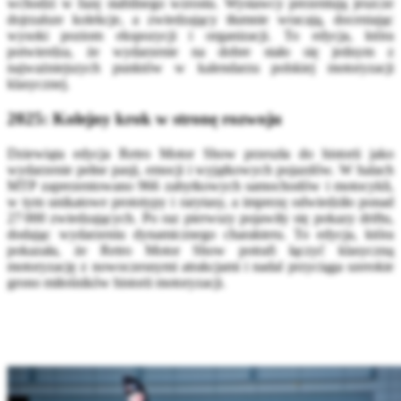
wchodzi w fazę stabilnego wzrostu. Wystawcy prezentują jeszcze
dojrzalsze kolekcje, a zwiedzający tłumnie wracają, doceniając
wysoki poziom ekspozycji i organizacji. To edycja, która
potwierdza, że wydarzenie na dobre stało się jednym z
najważniejszych punktów w kalendarzu polskiej motoryzacji
klasycznej.
2025: Kolejny krok w stronę rozwoju
Dziewiąta edycja Retro Motor Show przeszła do historii jako
wydarzenie pełne pasji, emocji i wyjątkowych pojazdów. W halach
MTP zaprezentowano 966 zabytkowych samochodów i motocykli,
w tym unikatowe prototypy i rarytasy, a imprezę odwiedziło ponad
27 000 zwiedzających. Po raz pierwszy pojawiły się pokazy driftu,
dodając wydarzeniu dynamicznego charakteru. To edycja, która
pokazała, że Retro Motor Show potrafi łączyć klasyczną
motoryzację z nowoczesnymi atrakcjami i nadal przyciąga szerokie
grono miłośników historii motoryzacji.