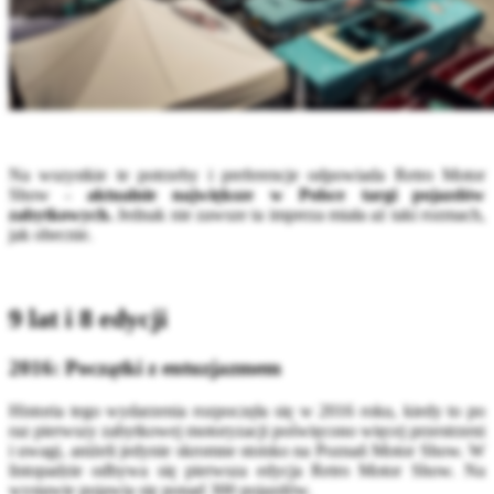
Na wszystkie te potrzeby i preferencje odpowiada Retro Motor
Show -
aktualnie największe w Polsce targi pojazdów
zabytkowych.
Jednak nie zawsze ta impreza miała aż taki rozmach,
jak obecnie.
9 lat i 8 edycji
2016: Początki z entuzjazmem
Historia tego wydarzenia rozpoczęła się w 2016 roku, kiedy to po
raz pierwszy zabytkowej motoryzacji poświęcono więcej przestrzeni
i uwagi, aniżeli jedynie skromne stoisko na Poznań Motor Show. W
listopadzie odbywa się pierwsza edycja Retro Motor Show. Na
wystawie pojawia się ponad 300 pojazdów.