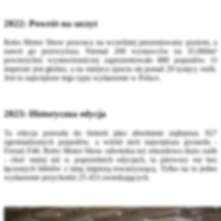
2022: Powrót na szczyt
Retro Motor Show powraca na wcześniej prezentowany poziom, a
nawet go przewyższa. Niemal 200 wystawców na 35.000m²
powierzchni wystawienniczej zaprezentowało 880 pojazdów. O
imprezie jest głośno, a na miejscu zjawia się ponad 29 tysięcy osób.
Jest to największe tego typu wydarzenie w Polsce.
2023: Historyczna edycja
Ta edycja przeszła do historii jako absolutnie najlepsza. 927
zgromadzonych pojazdów, a wśród nich największa gwiazda -
Ferrari F40. Retro Motor Show odwiedza też rekordowo dużo osób
- choć mniej niż w poprzednich edycjach, to pierwszy raz bez
łączonych biletów z inną imprezą towarzyszącą. Tylko na to jedno
wydarzenie przychodzi 25 453 zwiedzających.