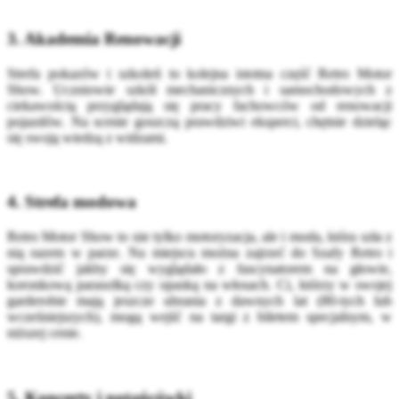
3. Akademia Renowacji
Strefa pokazów i szkoleń to kolejna istotna część Retro Motor
Show. Uczniowie szkół mechanicznych i samochodowych z
ciekawością przyglądają się pracy fachowców od renowacji
pojazdów. Na scenie goszczą prawdziwi eksperci, chętnie dzieląc
się swoją wiedzą z widzami.
4. Strefa modowa
Retro Motor Show to nie tylko motoryzacja, ale i moda, która szła z
nią razem w parze. Na miejscu można zajrzeć do Szafy Retro i
sprawdzić jakby się wyglądało z fascynatorem na głowie,
koronkową parasolką czy opaską na włosach. Ci, którzy w swojej
garderobie mają jeszcze ubrania z dawnych lat (80-tych lub
wcześniejszych), mogą wejść na targi z biletem specjalnym, w
niższej cenie.
5. Koncerty i potańcówki