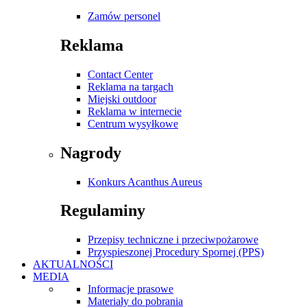
Zamów personel
Reklama
Contact Center
Reklama na targach
Miejski outdoor
Reklama w internecie
Centrum wysyłkowe
Nagrody
Konkurs Acanthus Aureus
Regulaminy
Przepisy techniczne i przeciwpożarowe
Przyspieszonej Procedury Spornej (PPS)
AKTUALNOŚCI
MEDIA
Informacje prasowe
Materiały do pobrania