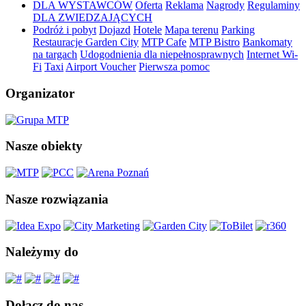
DLA WYSTAWCÓW
Oferta
Reklama
Nagrody
Regulaminy
DLA ZWIEDZAJĄCYCH
Podróż i pobyt
Dojazd
Hotele
Mapa terenu
Parking
Restauracje Garden City
MTP Cafe
MTP Bistro
Bankomaty
na targach
Udogodnienia dla niepełnosprawnych
Internet Wi-
Fi
Taxi
Airport Voucher
Pierwsza pomoc
Organizator
Nasze obiekty
Nasze rozwiązania
Należymy do
Dołącz do nas