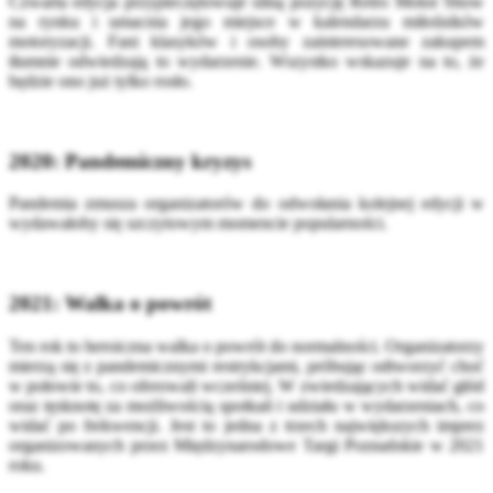
Czwarta edycja przypieczętowuje silną pozycję Retro Motor Show
na rynku i umacnia jego miejsce w kalendarzu miłośników
motoryzacji. Fani klasyków i osoby zainteresowane zakupem
tłumnie odwiedzają to wydarzenie. Wszystko wskazuje na to, że
będzie ono już tylko rosło.
2020: Pandemiczny kryzys
Pandemia zmusza organizatorów do odwołania kolejnej edycji w
wydawałoby się szczytowym momencie popularności.
2021: Walka o powrót
Ten rok to heroiczna walka o powrót do normalności. Organizatorzy
mierzą się z pandemicznymi restrykcjami, próbując odtworzyć choć
w połowie to, co oferowali wcześniej. W zwiedzających widać głód
oraz tęsknotę za możliwością spotkań i udziału w wydarzeniach, co
widać po frekwencji. Jest to jedna z trzech największych imprez
organizowanych przez Międzynarodowe Targi Poznańskie w 2021
roku.