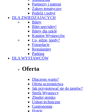
Partnerzy i patroni
Zakres tematyczny
Podróż i pobyt
DLA ZWIEDZAJĄCYCH
Bilety
Bilet specjalny!
Bilety dla szkół
Katalog Wystawców
Co, gdzie, kiedy?
Fotorelacje
Regulaminy
Parking
DLA WYSTAWCÓW
Oferta
Dlaczego warto?
Oferta uczestnictwa
Jak przygotować się do targów?
Strefa Wystawcy
Zbuduj stoisko
Usługi techniczne
Gastronomia
Hotele