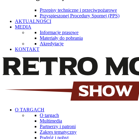
Przepisy techniczne i przeciwpożarowe
Przyspieszonej Procedury Spornej (PPS)
AKTUALNOŚCI
MEDIA
Informacje prasowe
Materiały do pobrania
Akredytacje
KONTAKT
O TARGACH
O targach
Multimedia
Partnerzy i patroni
Zakres tematyczny
Podróż i pobyt