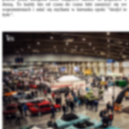
duszą. To każdy kto od czasu do czasu lubi zanurzyć się we
wspomnieniach i udać się myślami w kierunku epoki
“kiedyś to
było”
.