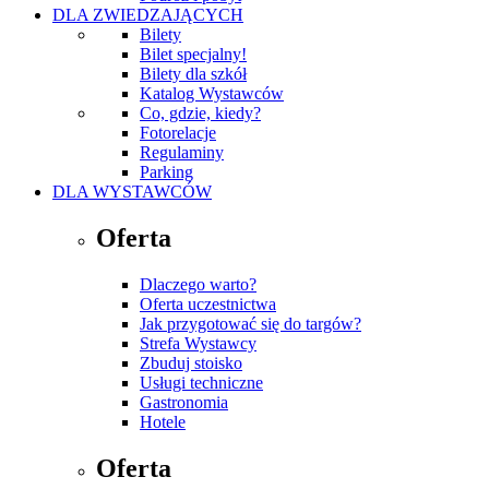
DLA ZWIEDZAJĄCYCH
Bilety
Bilet specjalny!
Bilety dla szkół
Katalog Wystawców
Co, gdzie, kiedy?
Fotorelacje
Regulaminy
Parking
DLA WYSTAWCÓW
Oferta
Dlaczego warto?
Oferta uczestnictwa
Jak przygotować się do targów?
Strefa Wystawcy
Zbuduj stoisko
Usługi techniczne
Gastronomia
Hotele
Oferta