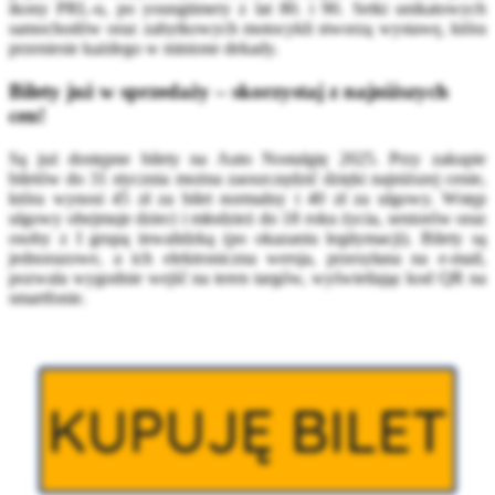
ikony PRL-u, po youngtimery z lat 80. i 90. Setki unikatowych
samochodów oraz zabytkowych motocykli stworzą wystawę, która
przeniesie każdego w minione dekady.
Bilety już w sprzedaży – skorzystaj z najniższych
cen!
Są już dostępne bilety na Auto Nostalgię 2025. Przy zakupie
biletów do 31 stycznia można zaoszczędzić dzięki najniższej cenie,
która wynosi 45 zł za bilet normalny i 40 zł za ulgowy. Wstęp
ulgowy obejmuje dzieci i młodzież do 18 roku życia, seniorów oraz
osoby z I grupą inwalidzką (po okazaniu legitymacji). Bilety są
jednorazowe, a ich elektroniczna wersja, przesyłana na e-mail,
pozwala wygodnie wejść na teren targów, wyświetlając kod QR na
smartfonie.