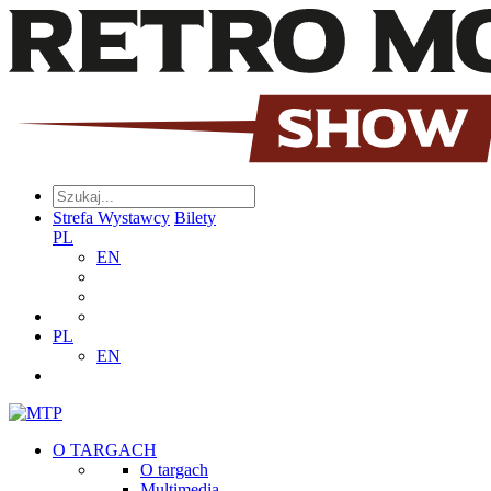
Strefa Wystawcy
Bilety
PL
EN
PL
EN
O TARGACH
O targach
Multimedia