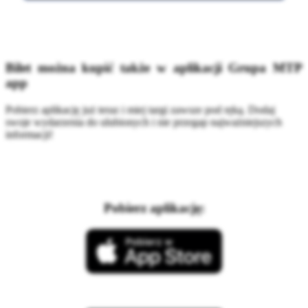
Bilet można kupić także w aplikacji Grupa MTP
app
Pobierz aplikację już teraz i miej targi zawsze pod ręką. Dodaj
swoje wydarzenia do ulubionych i nie przegap najważniejszych
informacji!
Pobierz aplikację: