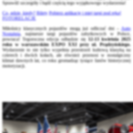
Sprawdź szczegóły i bądź częścią tego wyjątkowego wydarzenia!
Co, gdzie, kiedy?
Bilety
Pobierz aplikację i miej targi pod ręką!
FOTORELACJE
Miłośnicy klasycznych pojazdów mogą już odliczać dni –
Auto
Nostalgia
, najstarsze targi pojazdów zabytkowych w Polsce,
powraca! Tegoroczna edycja odbędzie się
12-13 kwietnia 2025
roku w warszawskim EXPO XXI przy ul. Prądzyńskiego.
Wydarzenie to nie tylko wypełnia przestrzeń kultową klasyką na
czterech i dwóch kołach, ale również przenosi w nostalgiczny
klimat dawnych lat, co roku gromadząc tysiące fanów historycznej
motoryzacji.