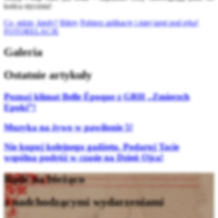
końca stycznia!
Co, gdzie, kiedy?
Bilety
Pobierz aplikację i miej targi pod ręką!
FOTORELACJE
Galeria
Ostatnie artykuły
Poznaj klimat Belle Époque z GRH „Zmierzch
Epoki”!
Muzyka na żywo w pawilonie 5!
Nie kupuj kolejnego gadżetu. Podaruj Tacie
wspólną podróż w czasie na Dzień Ojca!
Bądź na bieżąco
z nadchodzącymi wydarzeniami