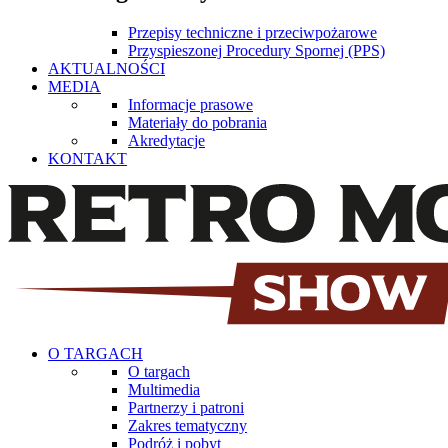
Przepisy techniczne i przeciwpożarowe
Przyspieszonej Procedury Spornej (PPS)
AKTUALNOŚCI
MEDIA
Informacje prasowe
Materiały do pobrania
Akredytacje
KONTAKT
O TARGACH
O targach
Multimedia
Partnerzy i patroni
Zakres tematyczny
Podróż i pobyt