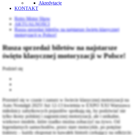
Akredytacje
KONTAKT
Retro Motor Show
AKTUALNOŚCI
Rusza sprzedaż biletów na najstarsze święto klasycznej
motoryzacji w Polsce!
Rusza sprzedaż biletów na najstarsze
święto klasycznej motoryzacji w Polsce!
Podziel się
Przenieś się w czasie i zanurz w świecie klasycznej motoryzacji na
Auto Nostalgii 2025! Już 12-13 kwietnia w EXPO XXI Warszawa
miłośnicy zabytkowych pojazdów spotkają się, by podziwiać nie
tylko ikony polskiej i zagranicznej motoryzacji, ale i unikalne,
wiekowe modele, które rzadko można zobaczyć na żywo. Od
legendarnych samochodów, przez stare motocykle, po potężne
traktory – każdy eksponat to kawałek historii czekający na odkrycie.