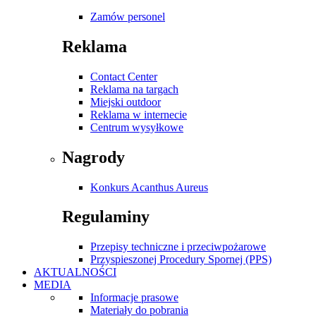
Zamów personel
Reklama
Contact Center
Reklama na targach
Miejski outdoor
Reklama w internecie
Centrum wysyłkowe
Nagrody
Konkurs Acanthus Aureus
Regulaminy
Przepisy techniczne i przeciwpożarowe
Przyspieszonej Procedury Spornej (PPS)
AKTUALNOŚCI
MEDIA
Informacje prasowe
Materiały do pobrania