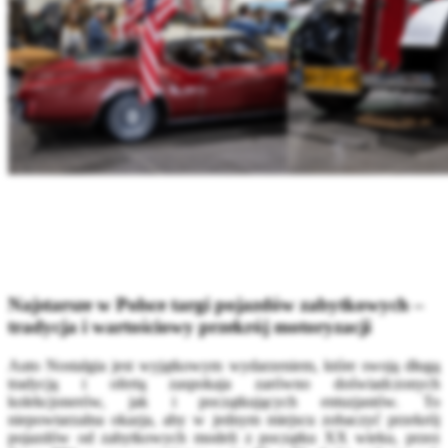
Najstarsze w Polsce targi pojazdów zabytkowych –
tradycja i wartościowy przekrój motoryzacji
Auto Nostalgia jest wyjątkowym wydarzeniem, które swoją długą
tradycją i ofertą zaspokaja zarówno doświadczonych
kolekcjonerów, jak i początkujących entuzjastów. To
niepowtarzalna okazja, aby w jednym miejscu zobaczyć przekrój
pojazdów od zabytkowych modeli z początku XX wieku, przez