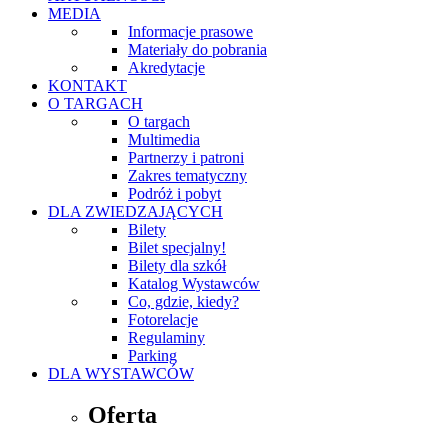
MEDIA
Informacje prasowe
Materiały do pobrania
Akredytacje
KONTAKT
O TARGACH
O targach
Multimedia
Partnerzy i patroni
Zakres tematyczny
Podróż i pobyt
DLA ZWIEDZAJĄCYCH
Bilety
Bilet specjalny!
Bilety dla szkół
Katalog Wystawców
Co, gdzie, kiedy?
Fotorelacje
Regulaminy
Parking
DLA WYSTAWCÓW
Oferta