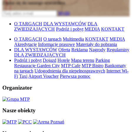
Zapisz się do naszego newslettera
Wyślij
O TARGACH
DLA WYSTAWCÓW
DLA
ZWIEDZAJĄCYCH
Podróż i pobyt
MEDIA
KONTAKT
O TARGACH
O targach
Multimedia
KONTAKT
MEDIA
Akredytacje
Informacje prasowe
Materiały do pobrania
DLA WYSTAWCÓW
Oferta
Reklama
Nagrody
Regulaminy
DLA ZWIEDZAJĄCYCH
Podróż i pobyt
Dojazd
Hotele
Mapa terenu
Parking
Restauracje Garden City
MTP Cafe
MTP Bistro
Bankomaty
na targach
Udogodnienia dla niepełnosprawnych
Internet Wi-
Fi
Taxi
Airport Voucher
Pierwsza pomoc
Organizator
Nasze obiekty