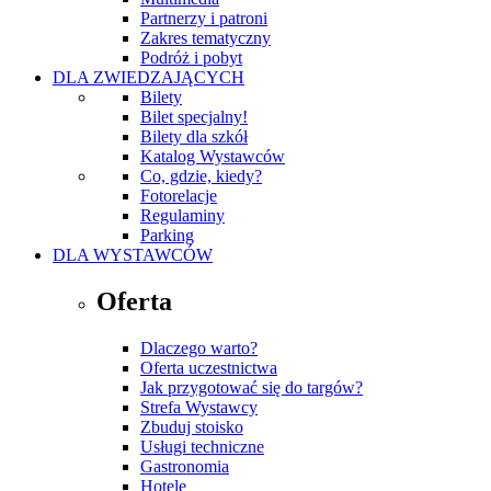
Partnerzy i patroni
Zakres tematyczny
Podróż i pobyt
DLA ZWIEDZAJĄCYCH
Bilety
Bilet specjalny!
Bilety dla szkół
Katalog Wystawców
Co, gdzie, kiedy?
Fotorelacje
Regulaminy
Parking
DLA WYSTAWCÓW
Oferta
Dlaczego warto?
Oferta uczestnictwa
Jak przygotować się do targów?
Strefa Wystawcy
Zbuduj stoisko
Usługi techniczne
Gastronomia
Hotele