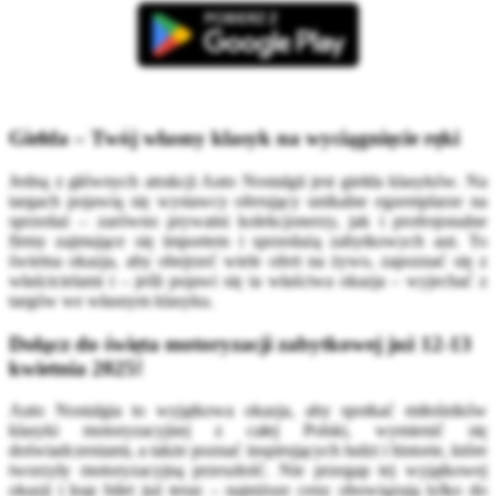
Giełda – Twój własny klasyk na wyciągnięcie ręki
Jedną z głównych atrakcji Auto Nostalgii jest giełda klasyków. Na
targach pojawią się wystawcy oferujący unikalne egzemplarze na
sprzedaż – zarówno prywatni kolekcjonerzy, jak i profesjonalne
firmy zajmujące się importem i sprzedażą zabytkowych aut. To
świetna okazja, aby obejrzeć wiele ofert na żywo, zapoznać się z
właścicielami i – jeśli pojawi się ta właściwa okazja – wyjechać z
targów we własnym klasyku.
Dołącz do święta motoryzacji zabytkowej już 12-13
kwietnia 2025!
Auto Nostalgia to wyjątkowa okazja, aby spotkać miłośników
klasyki motoryzacyjnej z całej Polski, wymienić się
doświadczeniami, a także poznać inspirujących ludzi i historie, które
tworzyły motoryzacyjną przeszłość. Nie przegap tej wyjątkowej
okazji i kup bilet już teraz – najniższe ceny obowiązują tylko do