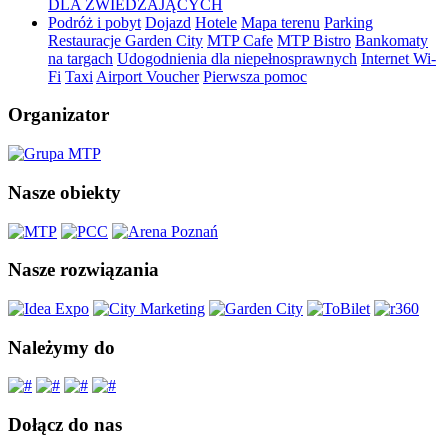
DLA ZWIEDZAJĄCYCH
Podróż i pobyt
Dojazd
Hotele
Mapa terenu
Parking
Restauracje Garden City
MTP Cafe
MTP Bistro
Bankomaty
na targach
Udogodnienia dla niepełnosprawnych
Internet Wi-
Fi
Taxi
Airport Voucher
Pierwsza pomoc
Organizator
Nasze obiekty
Nasze rozwiązania
Należymy do
Dołącz do nas