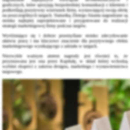
graficznych, które sprzyjają bezpośredniej komunikacji z klientem i
podkreślają pozytywny wizerunek firmy, wystawiającej swoją ofertę
na poszczególnych targach. Statuetką Złotego Akanta nagradzane są
stoiska najlepiej zaprojektowane i przygotowane do realizacji
strategii marketingowej firmy podczas targów.
Wyróżniające się i dobrze przemyślane stoisko zdecydowanie
ułatwia pracę i ma kluczowe znaczenie dla pozytywnego efektu
marketingowego wynikającego z udziału w targach.
Niezwykle ważnym atutem nagrody jest również to, że
przyznawana jest ona przez Kapitułę, w skład której wchodzą
wybitni eksperci z zakresu designu, marketingu i wystawiennictwa
targowego.