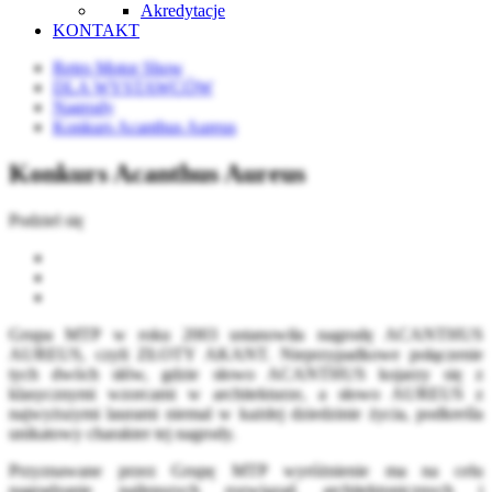
Akredytacje
KONTAKT
Retro Motor Show
DLA WYSTAWCÓW
Nagrody
Konkurs Acanthus Aureus
Konkurs Acanthus Aureus
Podziel się
Grupa MTP w roku 2003 ustanowiła nagrodę ACANTHUS
AUREUS, czyli ZŁOTY AKANT. Nieprzypadkowe połączenie
tych dwóch słów, gdzie słowo ACANTHUS kojarzy się z
klasycznymi wzorcami w architekturze, a słowo AUREUS z
najwyższymi laurami niemal w każdej dziedzinie życia, podkreśla
unikatowy charakter tej nagrody.
Przyznawane przez Grupę MTP wyróżnienie ma na celu
nagradzanie najlepszych rozwiązań architektonicznych i