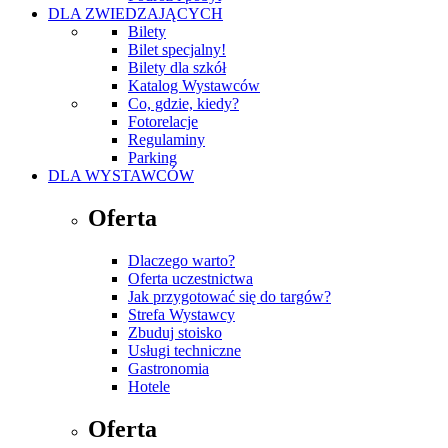
DLA ZWIEDZAJĄCYCH
Bilety
Bilet specjalny!
Bilety dla szkół
Katalog Wystawców
Co, gdzie, kiedy?
Fotorelacje
Regulaminy
Parking
DLA WYSTAWCÓW
Oferta
Dlaczego warto?
Oferta uczestnictwa
Jak przygotować się do targów?
Strefa Wystawcy
Zbuduj stoisko
Usługi techniczne
Gastronomia
Hotele
Oferta