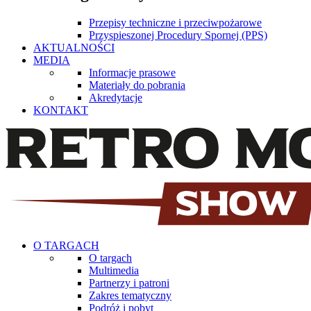
Przepisy techniczne i przeciwpożarowe
Przyspieszonej Procedury Spornej (PPS)
AKTUALNOŚCI
MEDIA
Informacje prasowe
Materiały do pobrania
Akredytacje
KONTAKT
O TARGACH
O targach
Multimedia
Partnerzy i patroni
Zakres tematyczny
Podróż i pobyt