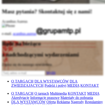
Masz pytania? Skontaktuj się z nami!
Acanthus Aureus
e-mail.
acanthus.aureus
Bądź na bieżąco
z nadchodzącymi wydarzeniami
Zapisz się do naszego newslettera
Wyślij
O TARGACH
DLA WYSTAWCÓW
DLA
ZWIEDZAJĄCYCH
Podróż i pobyt
MEDIA
KONTAKT
O TARGACH
O targach
Multimedia
KONTAKT
MEDIA
Akredytacje
Informacje prasowe
Materiały do pobrania
DLA WYSTAWCÓW
Oferta
Reklama
Nagrody
Regulaminy