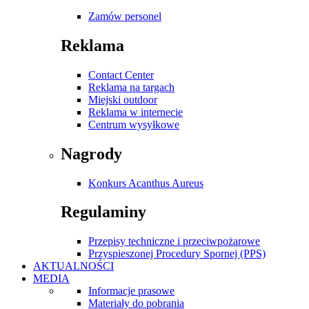
Zamów personel
Reklama
Contact Center
Reklama na targach
Miejski outdoor
Reklama w internecie
Centrum wysyłkowe
Nagrody
Konkurs Acanthus Aureus
Regulaminy
Przepisy techniczne i przeciwpożarowe
Przyspieszonej Procedury Spornej (PPS)
AKTUALNOŚCI
MEDIA
Informacje prasowe
Materiały do pobrania