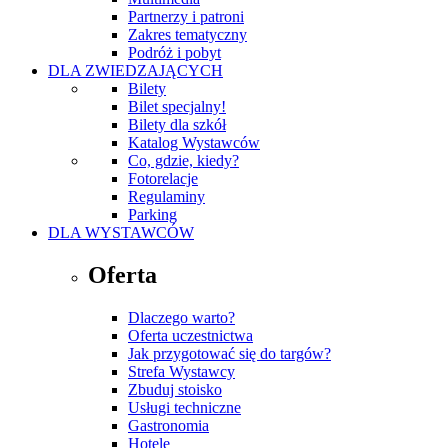
Partnerzy i patroni
Zakres tematyczny
Podróż i pobyt
DLA ZWIEDZAJĄCYCH
Bilety
Bilet specjalny!
Bilety dla szkół
Katalog Wystawców
Co, gdzie, kiedy?
Fotorelacje
Regulaminy
Parking
DLA WYSTAWCÓW
Oferta
Dlaczego warto?
Oferta uczestnictwa
Jak przygotować się do targów?
Strefa Wystawcy
Zbuduj stoisko
Usługi techniczne
Gastronomia
Hotele