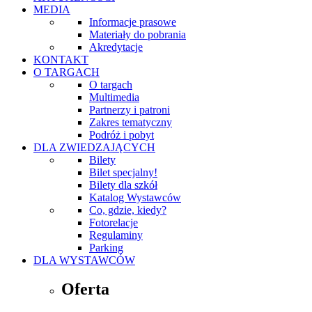
MEDIA
Informacje prasowe
Materiały do pobrania
Akredytacje
KONTAKT
O TARGACH
O targach
Multimedia
Partnerzy i patroni
Zakres tematyczny
Podróż i pobyt
DLA ZWIEDZAJĄCYCH
Bilety
Bilet specjalny!
Bilety dla szkół
Katalog Wystawców
Co, gdzie, kiedy?
Fotorelacje
Regulaminy
Parking
DLA WYSTAWCÓW
Oferta