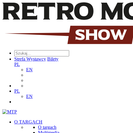
Strefa Wystawcy
Bilety
PL
EN
PL
EN
O TARGACH
O targach
Multimedia