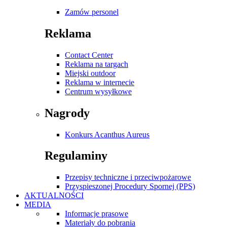
Zamów personel
Reklama
Contact Center
Reklama na targach
Miejski outdoor
Reklama w internecie
Centrum wysyłkowe
Nagrody
Konkurs Acanthus Aureus
Regulaminy
Przepisy techniczne i przeciwpożarowe
Przyspieszonej Procedury Spornej (PPS)
AKTUALNOŚCI
MEDIA
Informacje prasowe
Materiały do pobrania