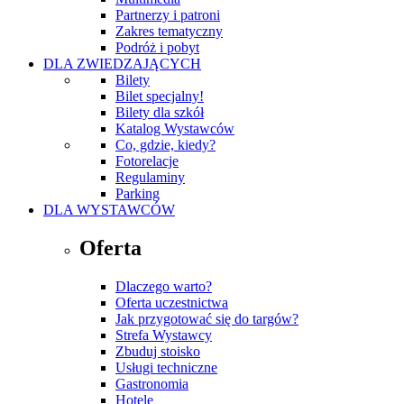
Partnerzy i patroni
Zakres tematyczny
Podróż i pobyt
DLA ZWIEDZAJĄCYCH
Bilety
Bilet specjalny!
Bilety dla szkół
Katalog Wystawców
Co, gdzie, kiedy?
Fotorelacje
Regulaminy
Parking
DLA WYSTAWCÓW
Oferta
Dlaczego warto?
Oferta uczestnictwa
Jak przygotować się do targów?
Strefa Wystawcy
Zbuduj stoisko
Usługi techniczne
Gastronomia
Hotele