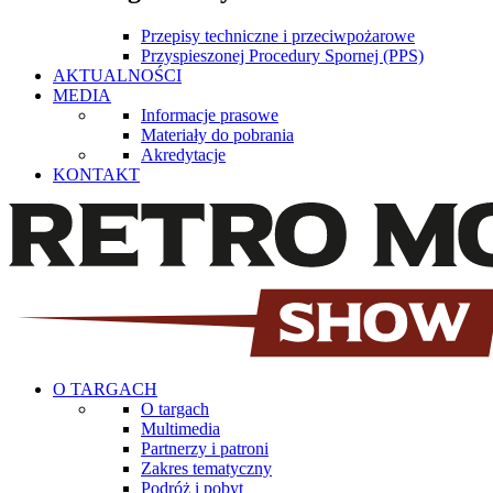
Przepisy techniczne i przeciwpożarowe
Przyspieszonej Procedury Spornej (PPS)
AKTUALNOŚCI
MEDIA
Informacje prasowe
Materiały do pobrania
Akredytacje
KONTAKT
O TARGACH
O targach
Multimedia
Partnerzy i patroni
Zakres tematyczny
Podróż i pobyt