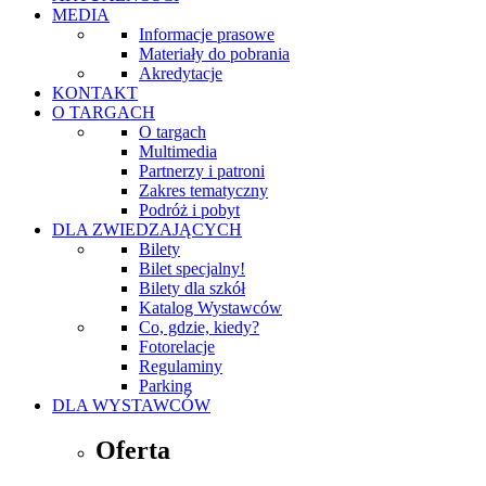
MEDIA
Informacje prasowe
Materiały do pobrania
Akredytacje
KONTAKT
O TARGACH
O targach
Multimedia
Partnerzy i patroni
Zakres tematyczny
Podróż i pobyt
DLA ZWIEDZAJĄCYCH
Bilety
Bilet specjalny!
Bilety dla szkół
Katalog Wystawców
Co, gdzie, kiedy?
Fotorelacje
Regulaminy
Parking
DLA WYSTAWCÓW
Oferta