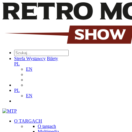
Strefa Wystawcy
Bilety
PL
EN
PL
EN
O TARGACH
O targach
Multimedia