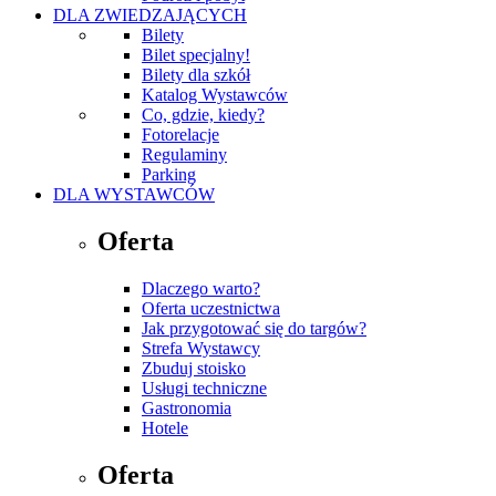
DLA ZWIEDZAJĄCYCH
Bilety
Bilet specjalny!
Bilety dla szkół
Katalog Wystawców
Co, gdzie, kiedy?
Fotorelacje
Regulaminy
Parking
DLA WYSTAWCÓW
Oferta
Dlaczego warto?
Oferta uczestnictwa
Jak przygotować się do targów?
Strefa Wystawcy
Zbuduj stoisko
Usługi techniczne
Gastronomia
Hotele
Oferta