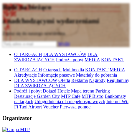
Bądź na bieżąco
z nadchodzącymi wydarzeniami
Zapisz się do naszego newslettera
Wyślij
O TARGACH
DLA WYSTAWCÓW
DLA
ZWIEDZAJĄCYCH
Podróż i pobyt
MEDIA
KONTAKT
O TARGACH
O targach
Multimedia
KONTAKT
MEDIA
Akredytacje
Informacje prasowe
Materiały do pobrania
DLA WYSTAWCÓW
Oferta
Reklama
Nagrody
Regulaminy
DLA ZWIEDZAJĄCYCH
Podróż i pobyt
Dojazd
Hotele
Mapa terenu
Parking
Restauracje Garden City
MTP Cafe
MTP Bistro
Bankomaty
na targach
Udogodnienia dla niepełnosprawnych
Internet Wi-
Fi
Taxi
Airport Voucher
Pierwsza pomoc
Organizator