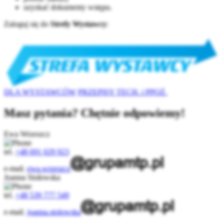
uzyskać dokumenty wstępu.
Zaloguj się do
Strefy Wystawcy
:
DLA WYSTAWCÓW
PRZEPISY TECH. i PPOŻ.
Masz pytania? Chętnie odpowiemy!
Ewa Wrzeszcz
tel.
+48 691 029 923
e-mail.
ewa.wrzeszcz
Joanna Stołowska
tel.
+48 539 777 549
e-mail.
joanna.stolowska