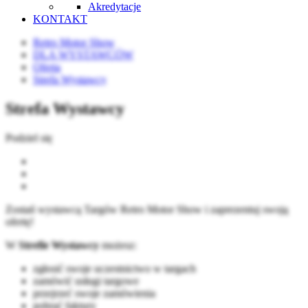
Akredytacje
KONTAKT
Retro Motor Show
DLA WYSTAWCÓW
Oferta
Strefa Wystawcy
Strefa Wystawcy
Podziel się
Zostań wystawcą Targów Retro Motor Show i zaprezentuj swoją
ofertę!
W
Strefie Wystawcy
możesz:
zgłosić swoje uczestnictwo w targach
zamówić usługi targowe
przejrzeć swoje zamówienia
pobrać faktury