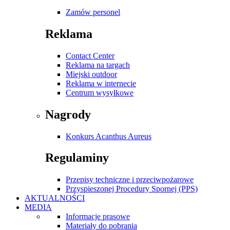
Zamów personel
Reklama
Contact Center
Reklama na targach
Miejski outdoor
Reklama w internecie
Centrum wysyłkowe
Nagrody
Konkurs Acanthus Aureus
Regulaminy
Przepisy techniczne i przeciwpożarowe
Przyspieszonej Procedury Spornej (PPS)
AKTUALNOŚCI
MEDIA
Informacje prasowe
Materiały do pobrania