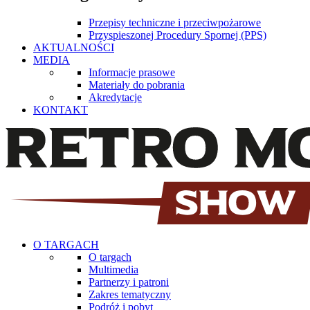
Przepisy techniczne i przeciwpożarowe
Przyspieszonej Procedury Spornej (PPS)
AKTUALNOŚCI
MEDIA
Informacje prasowe
Materiały do pobrania
Akredytacje
KONTAKT
O TARGACH
O targach
Multimedia
Partnerzy i patroni
Zakres tematyczny
Podróż i pobyt