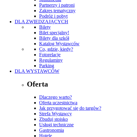
Partnerzy i patroni
Zakres tematyczny
Podróż i pobyt
DLA ZWIEDZAJĄCYCH
Bilety
Bilet specjalny!
Bilety dla szkół
Katalog Wystawców
Co, gdzie, kiedy?
Fotorelacje
Regulaminy
Parking
DLA WYSTAWCÓW
Oferta
Dlaczego warto?
Oferta uczestnictwa
Jak przygotować się do targów?
Strefa Wystawcy
Zbuduj stoisko
Usługi techniczne
Gastronomia
Hotele