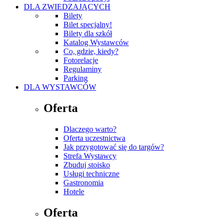
DLA ZWIEDZAJĄCYCH
Bilety
Bilet specjalny!
Bilety dla szkół
Katalog Wystawców
Co, gdzie, kiedy?
Fotorelacje
Regulaminy
Parking
DLA WYSTAWCÓW
Oferta
Dlaczego warto?
Oferta uczestnictwa
Jak przygotować się do targów?
Strefa Wystawcy
Zbuduj stoisko
Usługi techniczne
Gastronomia
Hotele
Oferta