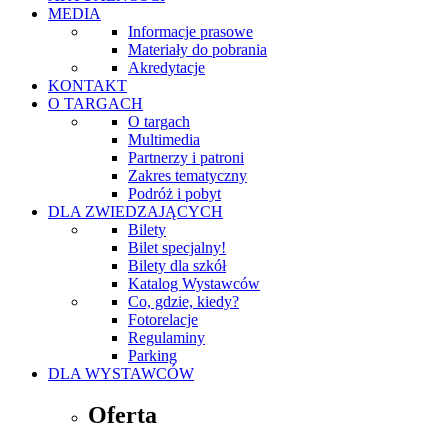
MEDIA
Informacje prasowe
Materiały do pobrania
Akredytacje
KONTAKT
O TARGACH
O targach
Multimedia
Partnerzy i patroni
Zakres tematyczny
Podróż i pobyt
DLA ZWIEDZAJĄCYCH
Bilety
Bilet specjalny!
Bilety dla szkół
Katalog Wystawców
Co, gdzie, kiedy?
Fotorelacje
Regulaminy
Parking
DLA WYSTAWCÓW
Oferta