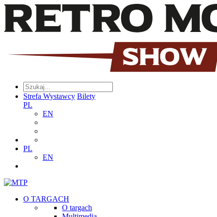
Strefa Wystawcy
Bilety
PL
EN
PL
EN
O TARGACH
O targach
Multimedia