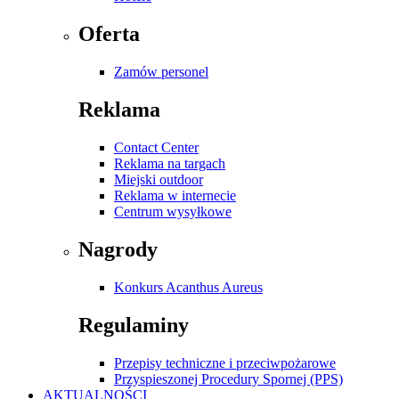
Oferta
Zamów personel
Reklama
Contact Center
Reklama na targach
Miejski outdoor
Reklama w internecie
Centrum wysyłkowe
Nagrody
Konkurs Acanthus Aureus
Regulaminy
Przepisy techniczne i przeciwpożarowe
Przyspieszonej Procedury Spornej (PPS)
AKTUALNOŚCI