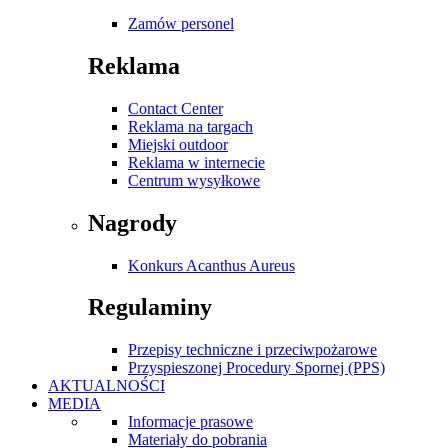
Zamów personel
Reklama
Contact Center
Reklama na targach
Miejski outdoor
Reklama w internecie
Centrum wysyłkowe
Nagrody
Konkurs Acanthus Aureus
Regulaminy
Przepisy techniczne i przeciwpożarowe
Przyspieszonej Procedury Spornej (PPS)
AKTUALNOŚCI
MEDIA
Informacje prasowe
Materiały do pobrania