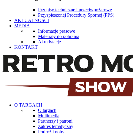
Przepisy techniczne i przeciwpożarowe
Przyspieszonej Procedury Spornej (PPS)
AKTUALNOŚCI
MEDIA
Informacje prasowe
Materiały do pobrania
Akredytacje
KONTAKT
O TARGACH
O targach
Multimedia
Partnerzy i patroni
Zakres tematyczny
Podróż i pobyt