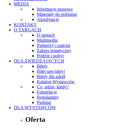
MEDIA
Informacje prasowe
Materiały do pobrania
Akredytacje
KONTAKT
O TARGACH
O targach
Multimedia
Partnerzy i patroni
Zakres tematyczny
Podróż i pobyt
DLA ZWIEDZAJĄCYCH
Bilety
Bilet specjalny!
Bilety dla szkół
Katalog Wystawców
Co, gdzie, kiedy?
Fotorelacje
Regulaminy
Parking
DLA WYSTAWCÓW
Oferta