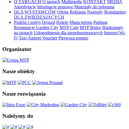
O TARGACH
O targach
Multimedia
KONTAKT
MEDIA
Akredytacje
Informacje prasowe
Materiały do pobrania
DLA WYSTAWCÓW
Oferta
Reklama
Nagrody
Regulaminy
DLA ZWIEDZAJĄCYCH
Podróż i pobyt
Dojazd
Hotele
Mapa terenu
Parking
Restauracje Garden City
MTP Cafe
MTP Bistro
Bankomaty
na targach
Udogodnienia dla niepełnosprawnych
Internet Wi-
Fi
Taxi
Airport Voucher
Pierwsza pomoc
Organizator
Nasze obiekty
Nasze rozwiązania
Należymy do