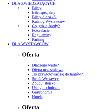
DLA ZWIEDZAJĄCYCH
Bilety
Bilet specjalny!
Bilety dla szkół
Katalog Wystawców
Co, gdzie, kiedy?
Fotorelacje
Regulaminy
Parking
DLA WYSTAWCÓW
Oferta
Dlaczego warto?
Oferta uczestnictwa
Jak przygotować się do targów?
Strefa Wystawcy
Zbuduj stoisko
Usługi techniczne
Gastronomia
Hotele
Oferta