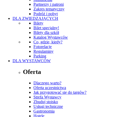
Partnerzy i patroni
Zakres tematyczny
Podróż i pobyt
DLA ZWIEDZAJĄCYCH
Bilety
Bilet specjalny!
Bilety dla szkół
Katalog Wystawców
Co, gdzie, kiedy?
Fotorelacje
Regulaminy
Parking
DLA WYSTAWCÓW
Oferta
Dlaczego warto?
Oferta uczestnictwa
Jak przygotować się do targów?
Strefa Wystawcy
Zbuduj stoisko
Usługi techniczne
Gastronomia
Hotele