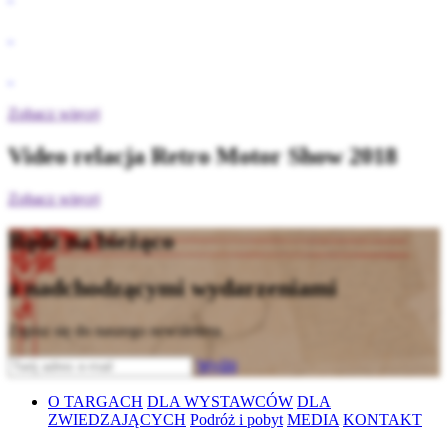
Zobacz więcej
Video relacja Retro Motor Show 2018
Zobacz więcej
Bądź na bieżąco
z nadchodzącymi wydarzeniami
Zapisz się do naszego newslettera
Wyślij
O TARGACH
DLA WYSTAWCÓW
DLA
ZWIEDZAJĄCYCH
Podróż i pobyt
MEDIA
KONTAKT