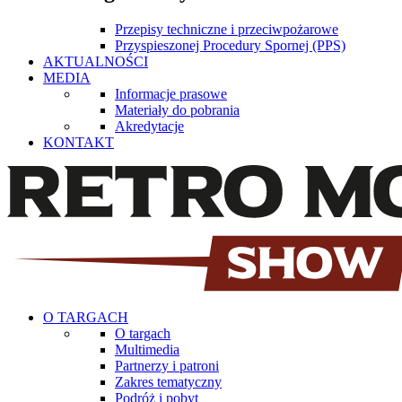
Przepisy techniczne i przeciwpożarowe
Przyspieszonej Procedury Spornej (PPS)
AKTUALNOŚCI
MEDIA
Informacje prasowe
Materiały do pobrania
Akredytacje
KONTAKT
O TARGACH
O targach
Multimedia
Partnerzy i patroni
Zakres tematyczny
Podróż i pobyt