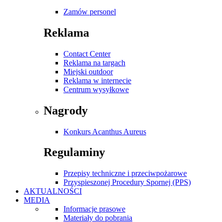
Zamów personel
Reklama
Contact Center
Reklama na targach
Miejski outdoor
Reklama w internecie
Centrum wysyłkowe
Nagrody
Konkurs Acanthus Aureus
Regulaminy
Przepisy techniczne i przeciwpożarowe
Przyspieszonej Procedury Spornej (PPS)
AKTUALNOŚCI
MEDIA
Informacje prasowe
Materiały do pobrania