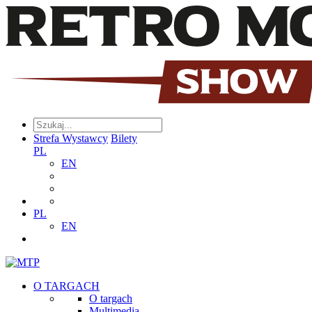
Strefa Wystawcy
Bilety
PL
EN
PL
EN
O TARGACH
O targach
Multimedia