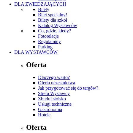
DLA ZWIEDZAJĄCYCH
Bilety
Bilet specjalny!
Bilety dla szkół
Katalog Wystawców
Co, gdzie, kiedy?
Fotorelacje
Regulaminy
Parking
DLA WYSTAWCÓW
Oferta
Dlaczego warto?
Oferta uczestnictwa
Jak przygotować się do targów?
Strefa Wystawcy
Zbuduj stoisko
Usługi techniczne
Gastronomia
Hotele
Oferta