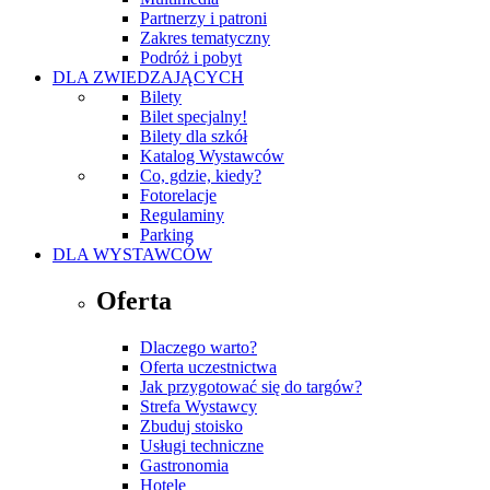
Partnerzy i patroni
Zakres tematyczny
Podróż i pobyt
DLA ZWIEDZAJĄCYCH
Bilety
Bilet specjalny!
Bilety dla szkół
Katalog Wystawców
Co, gdzie, kiedy?
Fotorelacje
Regulaminy
Parking
DLA WYSTAWCÓW
Oferta
Dlaczego warto?
Oferta uczestnictwa
Jak przygotować się do targów?
Strefa Wystawcy
Zbuduj stoisko
Usługi techniczne
Gastronomia
Hotele