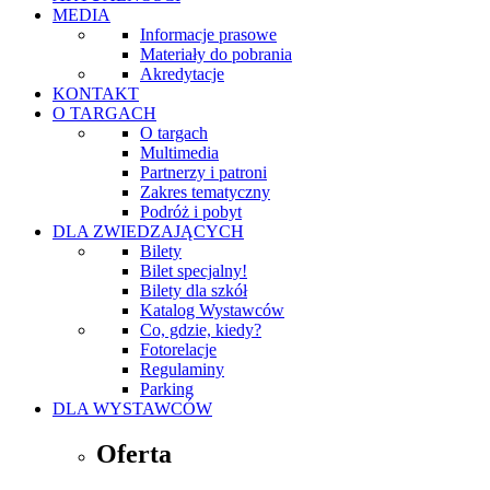
MEDIA
Informacje prasowe
Materiały do pobrania
Akredytacje
KONTAKT
O TARGACH
O targach
Multimedia
Partnerzy i patroni
Zakres tematyczny
Podróż i pobyt
DLA ZWIEDZAJĄCYCH
Bilety
Bilet specjalny!
Bilety dla szkół
Katalog Wystawców
Co, gdzie, kiedy?
Fotorelacje
Regulaminy
Parking
DLA WYSTAWCÓW
Oferta