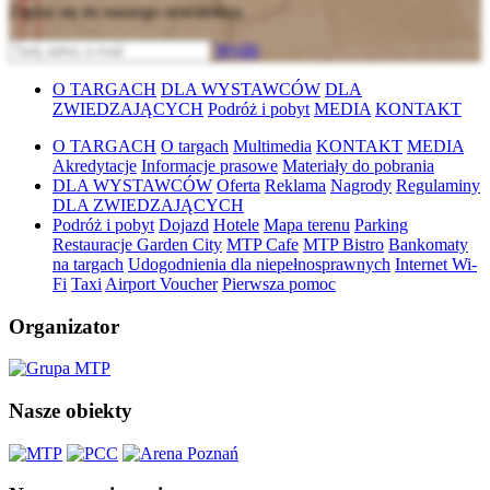
Zapisz się do naszego newslettera
Wyślij
O TARGACH
DLA WYSTAWCÓW
DLA
ZWIEDZAJĄCYCH
Podróż i pobyt
MEDIA
KONTAKT
O TARGACH
O targach
Multimedia
KONTAKT
MEDIA
Akredytacje
Informacje prasowe
Materiały do pobrania
DLA WYSTAWCÓW
Oferta
Reklama
Nagrody
Regulaminy
DLA ZWIEDZAJĄCYCH
Podróż i pobyt
Dojazd
Hotele
Mapa terenu
Parking
Restauracje Garden City
MTP Cafe
MTP Bistro
Bankomaty
na targach
Udogodnienia dla niepełnosprawnych
Internet Wi-
Fi
Taxi
Airport Voucher
Pierwsza pomoc
Organizator
Nasze obiekty