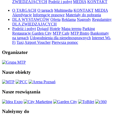
ZWIEDZAJĄCYCH
Podróż i pobyt
MEDIA
KONTAKT
O TARGACH
O targach
Multimedia
KONTAKT
MEDIA
Akredytacje
Informacje prasowe
Materiały do pobrania
DLA WYSTAWCÓW
Oferta
Reklama
Nagrody
Regulaminy
DLA ZWIEDZAJĄCYCH
Podróż i pobyt
Dojazd
Hotele
Mapa terenu
Parking
Restauracje Garden City
MTP Cafe
MTP Bistro
Bankomaty
na targach
Udogodnienia dla niepełnosprawnych
Internet Wi-
Fi
Taxi
Airport Voucher
Pierwsza pomoc
Organizator
Nasze obiekty
Nasze rozwiązania
Należymy do