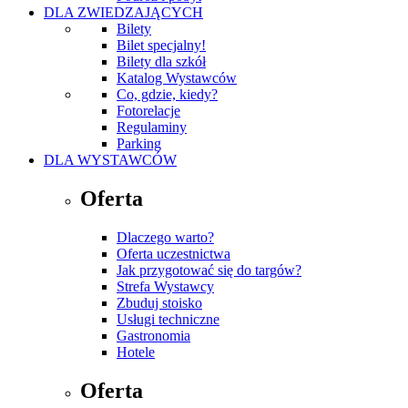
DLA ZWIEDZAJĄCYCH
Bilety
Bilet specjalny!
Bilety dla szkół
Katalog Wystawców
Co, gdzie, kiedy?
Fotorelacje
Regulaminy
Parking
DLA WYSTAWCÓW
Oferta
Dlaczego warto?
Oferta uczestnictwa
Jak przygotować się do targów?
Strefa Wystawcy
Zbuduj stoisko
Usługi techniczne
Gastronomia
Hotele
Oferta