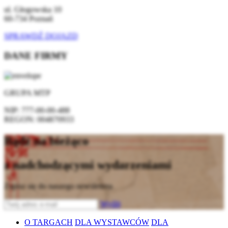
ul. Głogowska 10
60-734 Poznań
SPRAWDŹ DOJAZD
DANE FIRMY
GRUPA MTP
NIP:
777-00-00-488
REGON:
004870933
Bądź na bieżąco
z nadchodzącymi wydarzeniami
Zapisz się do naszego newslettera
Wyślij
O TARGACH
DLA WYSTAWCÓW
DLA