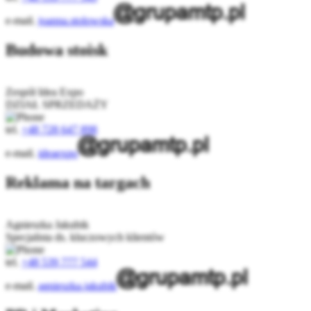
e-mail.
joanna.stolowska
Budowa stoisk
Zespół Idea Expo
DZIAŁ SPRZEDAŻY
tel.
+48 728 647 898
e-mail.
ideaexpo
Reklama na targach
Agnieszka Jakubik
Specjalista ds. kluczowych klientów
tel.
+48 539 777 544
e-mail.
agnieszka.jakubik