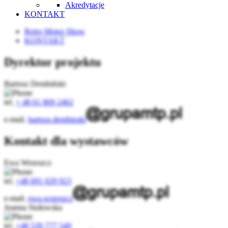
Akredytacje
KONTAKT
Retro Motor Show
KONTAKT
Dyrektor projektu
Bartosz Dembiński
tel.
+ 48 61 869 2462
e-mail.
bartosz.dembinski
Kontakt dla wystawców
Ewa Wrzeszcz
tel.
+48 691 029 923
e-mail.
ewa.wrzeszcz
Joanna Stołowska
tel.
+48 539 777 549