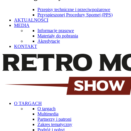
Przepisy techniczne i przeciwpożarowe
Przyspieszonej Procedury Spornej (PPS)
AKTUALNOŚCI
MEDIA
Informacje prasowe
Materiały do pobrania
Akredytacje
KONTAKT
O TARGACH
O targach
Multimedia
Partnerzy i patroni
Zakres tematyczny
Podróż i pobyt