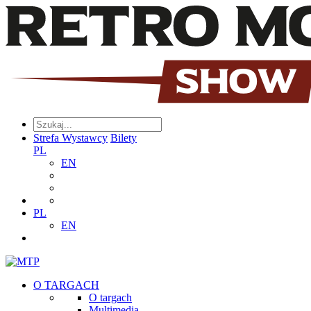
Strefa Wystawcy
Bilety
PL
EN
PL
EN
O TARGACH
O targach
Multimedia