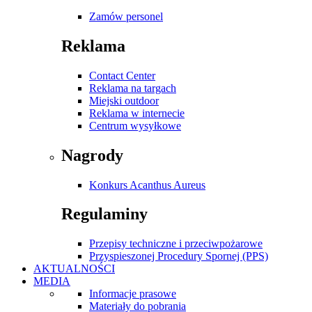
Zamów personel
Reklama
Contact Center
Reklama na targach
Miejski outdoor
Reklama w internecie
Centrum wysyłkowe
Nagrody
Konkurs Acanthus Aureus
Regulaminy
Przepisy techniczne i przeciwpożarowe
Przyspieszonej Procedury Spornej (PPS)
AKTUALNOŚCI
MEDIA
Informacje prasowe
Materiały do pobrania