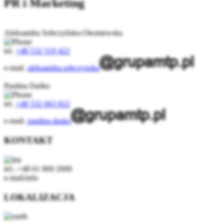
PR i Marketing
Aleksandra Sobczyńska-Okoniewska
tel.
+48 532 519 422
e-mail.
aleksandra.sobczynska
Paulina Daśko
tel.
+48 532 663 822
e-mail.
paulina.dasko
KONTAKT
tel.: +48 61 869 2000
e-mail:info
LOKALIZACJA