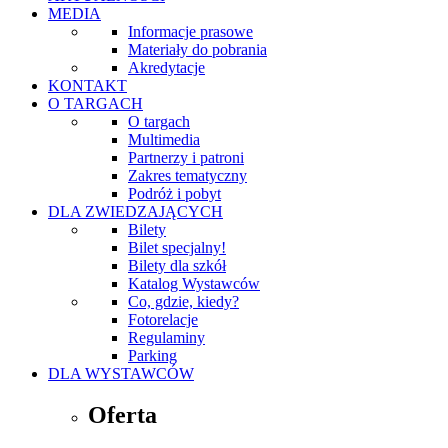
MEDIA
Informacje prasowe
Materiały do pobrania
Akredytacje
KONTAKT
O TARGACH
O targach
Multimedia
Partnerzy i patroni
Zakres tematyczny
Podróż i pobyt
DLA ZWIEDZAJĄCYCH
Bilety
Bilet specjalny!
Bilety dla szkół
Katalog Wystawców
Co, gdzie, kiedy?
Fotorelacje
Regulaminy
Parking
DLA WYSTAWCÓW
Oferta