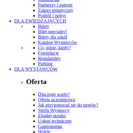
Partnerzy i patroni
Zakres tematyczny
Podróż i pobyt
DLA ZWIEDZAJĄCYCH
Bilety
Bilet specjalny!
Bilety dla szkół
Katalog Wystawców
Co, gdzie, kiedy?
Fotorelacje
Regulaminy
Parking
DLA WYSTAWCÓW
Oferta
Dlaczego warto?
Oferta uczestnictwa
Jak przygotować się do targów?
Strefa Wystawcy
Zbuduj stoisko
Usługi techniczne
Gastronomia
Hotele