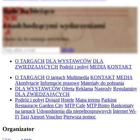
Bądź na bieżąco
z nadchodzącymi wydarzeniami
Zapisz się do naszego newslettera
Wyślij
O TARGACH
DLA WYSTAWCÓW
DLA
ZWIEDZAJĄCYCH
Podróż i pobyt
MEDIA
KONTAKT
O TARGACH
O targach
Multimedia
KONTAKT
MEDIA
Akredytacje
Informacje prasowe
Materiały do pobrania
DLA WYSTAWCÓW
Oferta
Reklama
Nagrody
Regulaminy
DLA ZWIEDZAJĄCYCH
Podróż i pobyt
Dojazd
Hotele
Mapa terenu
Parking
Restauracje Garden City
MTP Cafe
MTP Bistro
Bankomaty
na targach
Udogodnienia dla niepełnosprawnych
Internet Wi-
Fi
Taxi
Airport Voucher
Pierwsza pomoc
Organizator