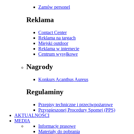
Zamów personel
Reklama
Contact Center
Reklama na targach
Miejski outdoor
Reklama w internecie
Centrum wysyłkowe
Nagrody
Konkurs Acanthus Aureus
Regulaminy
Przepisy techniczne i przeciwpożarowe
Przyspieszonej Procedury Spornej (PPS)
AKTUALNOŚCI
MEDIA
Informacje prasowe
Materiały do pobrania