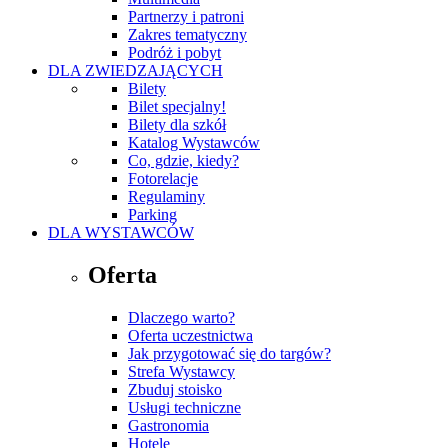
Partnerzy i patroni
Zakres tematyczny
Podróż i pobyt
DLA ZWIEDZAJĄCYCH
Bilety
Bilet specjalny!
Bilety dla szkół
Katalog Wystawców
Co, gdzie, kiedy?
Fotorelacje
Regulaminy
Parking
DLA WYSTAWCÓW
Oferta
Dlaczego warto?
Oferta uczestnictwa
Jak przygotować się do targów?
Strefa Wystawcy
Zbuduj stoisko
Usługi techniczne
Gastronomia
Hotele