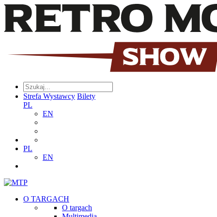
Strefa Wystawcy
Bilety
PL
EN
PL
EN
O TARGACH
O targach
Multimedia