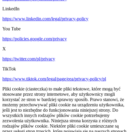
LinkedIn
https://www.linkedin.com/legal/privacy-policy
You Tube
https://policies.google.com/privacy
X
https://twitter.com/pl/privacy
TikTok
https://www.tiktok.com/legal/page/eea/privacy-policy/pl
Pliki cookie (ciasteczka) to małe pliki tekstowe, które mogą być
stosowane przez strony internetowe, aby użytkownicy mogli
korzystać ze stron w bardziej sprawny sposób. Prawo stanowi, że
możemy przechowywać pliki cookie na urządzeniu użytkownika,
jeśli jest to niezbędne do funkcjonowania niniejszej strony. Do
wszystkich innych rodzajów plików cookie potrzebujemy
zezwolenia użytkownika. Niniejsza strona korzysta z różnych
rodzajów plików cookie. Niektóre pliki cookie umieszczane są
przez usługi stron trzecich, które pojawiają się na naszych stronach.