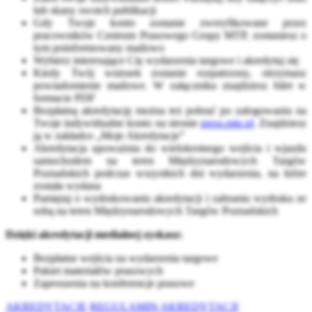
lub skany swoich publikacji
Gdy Twoje konto zostanie zweryfikowane przez
pracowników Centrum Prasowego Grupy MTP, zostaniesz o
tym poinformowany mailowo
Wybierz interesujące Cię wydarzenia targowe i akredytuj się
Kiedy Twój wniosek zostanie rozpatrzony, otrzymasz
powiadomienie mailowe. W załączniku znajdziesz bilet w
formacie PDF
Bezpłatną akredytację można też pobrać po zalogowaniu na
Twoje indywidualne konto na stronie
press.mtp.pl
. Znajdziesz
ją w zakładce „Moje Akredytacje”
Akredytacja upoważnia do wielokrotnego wejścia i wjazdu
samochodem na teren Międzynarodowych Targów
Poznańskich podczas wszystkich dni wydarzenia, na które
została wydana
Pamiętaj o wydrukowaniu akredytacji i zabraniu wydruku ze
sobą na teren Międzynarodowych Targów Poznańskich
Dzięki akredytacji medialnej zyskasz:
Bezpłatne wejścia na wydarzenia targowe
Pakiet materiałów prasowych
Zaproszenia na konferencje prasowe
AKREDYTACJE
REGULAMIN AKREDYTACJI