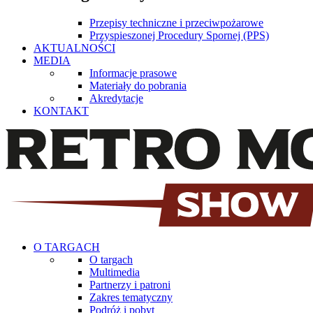
Przepisy techniczne i przeciwpożarowe
Przyspieszonej Procedury Spornej (PPS)
AKTUALNOŚCI
MEDIA
Informacje prasowe
Materiały do pobrania
Akredytacje
KONTAKT
O TARGACH
O targach
Multimedia
Partnerzy i patroni
Zakres tematyczny
Podróż i pobyt