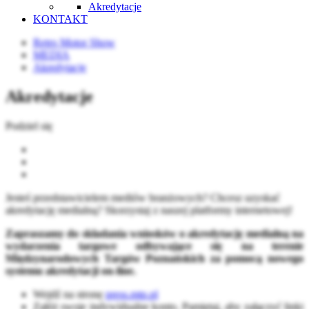
Akredytacje
KONTAKT
Retro Motor Show
MEDIA
Akredytacje
Akredytacje
Podziel się
Jesteś przedstawicielem mediów branżowych? Chcesz uzyskać
akredytację medialną? Skorzystaj z naszej platformy internetowej!
Zapraszamy do składania wniosków o akredytację medialną na
wydarzenia targowe odbywające się na terenie
Międzynarodowych Targów Poznańskich za pomocą nowego
systemu akredytacji
on-line.
Wejdź na stronę
press.mtp.pl
Załóż swoje indywidualne konto. Pamiętaj, aby załączyć linki