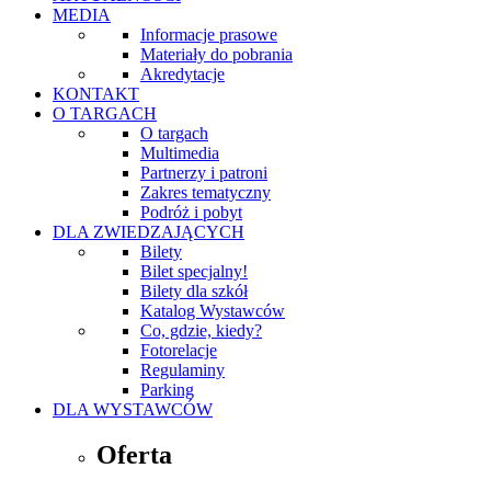
MEDIA
Informacje prasowe
Materiały do pobrania
Akredytacje
KONTAKT
O TARGACH
O targach
Multimedia
Partnerzy i patroni
Zakres tematyczny
Podróż i pobyt
DLA ZWIEDZAJĄCYCH
Bilety
Bilet specjalny!
Bilety dla szkół
Katalog Wystawców
Co, gdzie, kiedy?
Fotorelacje
Regulaminy
Parking
DLA WYSTAWCÓW
Oferta