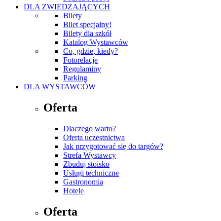
DLA ZWIEDZAJĄCYCH
Bilety
Bilet specjalny!
Bilety dla szkół
Katalog Wystawców
Co, gdzie, kiedy?
Fotorelacje
Regulaminy
Parking
DLA WYSTAWCÓW
Oferta
Dlaczego warto?
Oferta uczestnictwa
Jak przygotować się do targów?
Strefa Wystawcy
Zbuduj stoisko
Usługi techniczne
Gastronomia
Hotele
Oferta