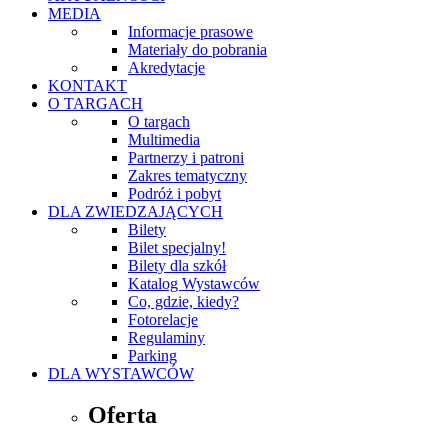
MEDIA
Informacje prasowe
Materiały do pobrania
Akredytacje
KONTAKT
O TARGACH
O targach
Multimedia
Partnerzy i patroni
Zakres tematyczny
Podróż i pobyt
DLA ZWIEDZAJĄCYCH
Bilety
Bilet specjalny!
Bilety dla szkół
Katalog Wystawców
Co, gdzie, kiedy?
Fotorelacje
Regulaminy
Parking
DLA WYSTAWCÓW
Oferta