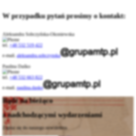
W przypadku pytań prosimy o kontakt:
Aleksandra Sobczyńska-Okoniewska
tel.
+48 532 519 422
e-mail.
aleksandra.sobczynska
Paulina Daśko
tel.
+48 532 663 822
e-mail.
paulina.dasko
Bądź na bieżąco
z nadchodzącymi wydarzeniami
Zapisz się do naszego newslettera