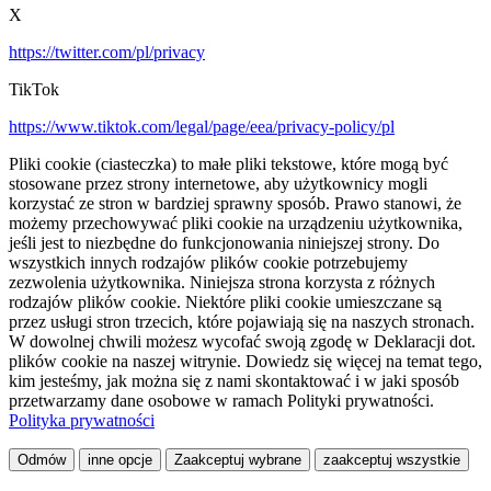
X
https://twitter.com/pl/privacy
TikTok
https://www.tiktok.com/legal/page/eea/privacy-policy/pl
Pliki cookie (ciasteczka) to małe pliki tekstowe, które mogą być
stosowane przez strony internetowe, aby użytkownicy mogli
korzystać ze stron w bardziej sprawny sposób. Prawo stanowi, że
możemy przechowywać pliki cookie na urządzeniu użytkownika,
jeśli jest to niezbędne do funkcjonowania niniejszej strony. Do
wszystkich innych rodzajów plików cookie potrzebujemy
zezwolenia użytkownika. Niniejsza strona korzysta z różnych
rodzajów plików cookie. Niektóre pliki cookie umieszczane są
przez usługi stron trzecich, które pojawiają się na naszych stronach.
W dowolnej chwili możesz wycofać swoją zgodę w Deklaracji dot.
plików cookie na naszej witrynie. Dowiedz się więcej na temat tego,
kim jesteśmy, jak można się z nami skontaktować i w jaki sposób
przetwarzamy dane osobowe w ramach Polityki prywatności.
Polityka prywatności
Odmów
inne opcje
Zaakceptuj wybrane
zaakceptuj wszystkie