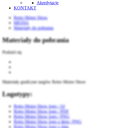
Akredytacje
KONTAKT
Retro Motor Show
MEDIA
Materiały do pobrania
Materiały do pobrania
Podziel się
Materiały graficzne targów Retro Motor Show
Logotypy:
Retro Motor Show logo / AI
Retro Motor Show logo / PDF
Retro Motor Show logo / PNG
Retro Motor Show logo z tłem / PNG
Retro Motor Show logo z datą