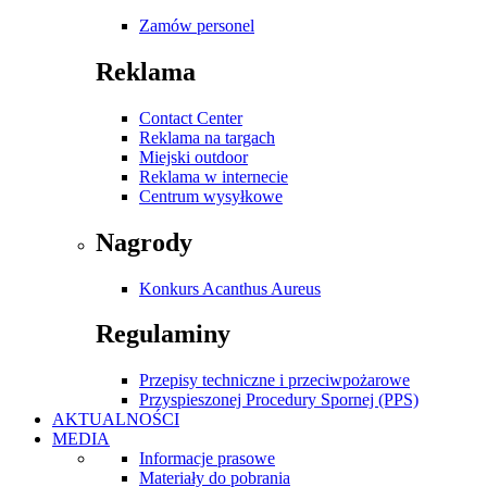
Zamów personel
Reklama
Contact Center
Reklama na targach
Miejski outdoor
Reklama w internecie
Centrum wysyłkowe
Nagrody
Konkurs Acanthus Aureus
Regulaminy
Przepisy techniczne i przeciwpożarowe
Przyspieszonej Procedury Spornej (PPS)
AKTUALNOŚCI
MEDIA
Informacje prasowe
Materiały do pobrania