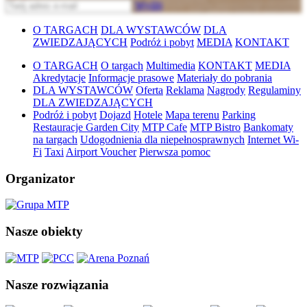
Wyślij
O TARGACH
DLA WYSTAWCÓW
DLA
ZWIEDZAJĄCYCH
Podróż i pobyt
MEDIA
KONTAKT
O TARGACH
O targach
Multimedia
KONTAKT
MEDIA
Akredytacje
Informacje prasowe
Materiały do pobrania
DLA WYSTAWCÓW
Oferta
Reklama
Nagrody
Regulaminy
DLA ZWIEDZAJĄCYCH
Podróż i pobyt
Dojazd
Hotele
Mapa terenu
Parking
Restauracje Garden City
MTP Cafe
MTP Bistro
Bankomaty
na targach
Udogodnienia dla niepełnosprawnych
Internet Wi-
Fi
Taxi
Airport Voucher
Pierwsza pomoc
Organizator
Nasze obiekty
Nasze rozwiązania