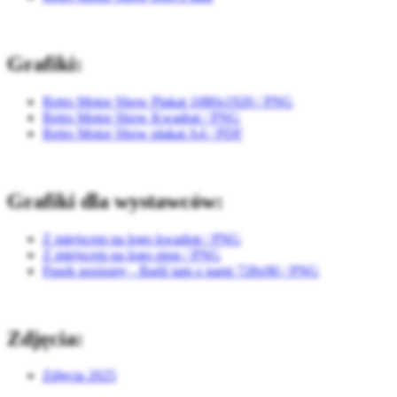
Grafiki:
Retro Motor Show Plakat 1080x1920 / PNG
Retro Motor Show Kwadrat / PNG
Retro Motor Show plakat A4 / PDF
Grafiki dla wystawców:
Z miejscem na logo kwadrat / PNG
Z miejscem na logo pion / PNG
Pasek poziomy - Bądź tam z nami 728x90 / PNG
Zdjęcia:
Zdjęcia 2025