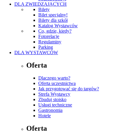
DLA ZWIEDZAJĄCYCH
Bilety
Bilet specjalny!
Bilety dla szkół
Katalog Wystawców
Co, gdzie, kiedy?
Fotorelacje
Regulaminy
Parking
DLA WYSTAWCÓW
Oferta
Dlaczego warto?
Oferta uczestnictwa
Jak przygotować się do targów?
Strefa Wystawcy
Zbuduj stoisko
Usługi techniczne
Gastronomia
Hotele
Oferta