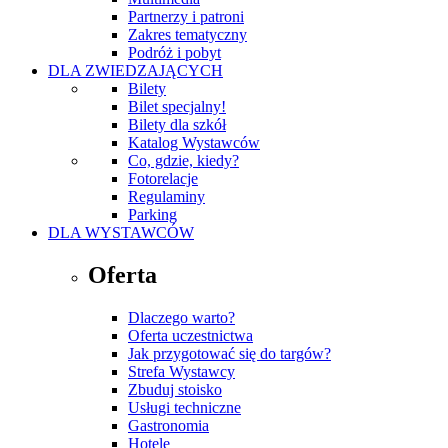
Partnerzy i patroni
Zakres tematyczny
Podróż i pobyt
DLA ZWIEDZAJĄCYCH
Bilety
Bilet specjalny!
Bilety dla szkół
Katalog Wystawców
Co, gdzie, kiedy?
Fotorelacje
Regulaminy
Parking
DLA WYSTAWCÓW
Oferta
Dlaczego warto?
Oferta uczestnictwa
Jak przygotować się do targów?
Strefa Wystawcy
Zbuduj stoisko
Usługi techniczne
Gastronomia
Hotele