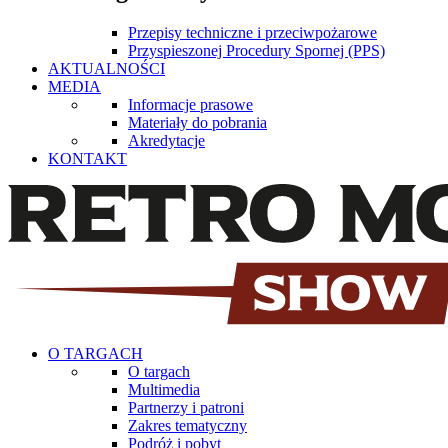
Przepisy techniczne i przeciwpożarowe
Przyspieszonej Procedury Spornej (PPS)
AKTUALNOŚCI
MEDIA
Informacje prasowe
Materiały do pobrania
Akredytacje
KONTAKT
O TARGACH
O targach
Multimedia
Partnerzy i patroni
Zakres tematyczny
Podróż i pobyt