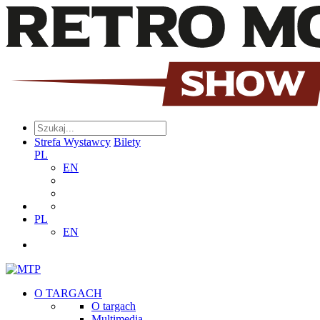
Strefa Wystawcy
Bilety
PL
EN
PL
EN
O TARGACH
O targach
Multimedia