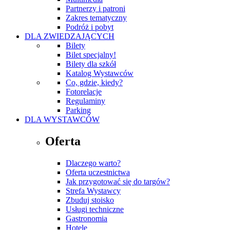
Partnerzy i patroni
Zakres tematyczny
Podróż i pobyt
DLA ZWIEDZAJĄCYCH
Bilety
Bilet specjalny!
Bilety dla szkół
Katalog Wystawców
Co, gdzie, kiedy?
Fotorelacje
Regulaminy
Parking
DLA WYSTAWCÓW
Oferta
Dlaczego warto?
Oferta uczestnictwa
Jak przygotować się do targów?
Strefa Wystawcy
Zbuduj stoisko
Usługi techniczne
Gastronomia
Hotele