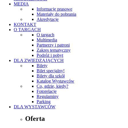
MEDIA
Informacje prasowe
Materiały do pobrania
Akredytacje
KONTAKT
O TARGACH
O targach
Multimedia
Partnerzy i patroni
Zakres tematyczny
Podróż i pobyt
DLA ZWIEDZAJĄCYCH
Bilety
Bilet specjalny!
Bilety dla szkół
Katalog Wystawców
Co, gdzie, kiedy?
Fotorelacje
Regulaminy
Parking
DLA WYSTAWCÓW
Oferta