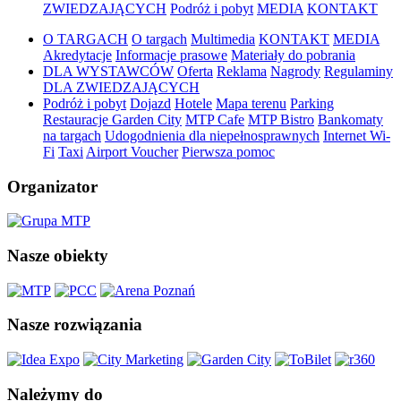
ZWIEDZAJĄCYCH
Podróż i pobyt
MEDIA
KONTAKT
O TARGACH
O targach
Multimedia
KONTAKT
MEDIA
Akredytacje
Informacje prasowe
Materiały do pobrania
DLA WYSTAWCÓW
Oferta
Reklama
Nagrody
Regulaminy
DLA ZWIEDZAJĄCYCH
Podróż i pobyt
Dojazd
Hotele
Mapa terenu
Parking
Restauracje Garden City
MTP Cafe
MTP Bistro
Bankomaty
na targach
Udogodnienia dla niepełnosprawnych
Internet Wi-
Fi
Taxi
Airport Voucher
Pierwsza pomoc
Organizator
Nasze obiekty
Nasze rozwiązania
Należymy do