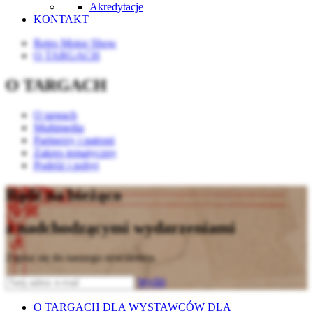
Akredytacje
KONTAKT
Retro Motor Show
O TARGACH
O TARGACH
O targach
Multimedia
Partnerzy i patroni
Zakres tematyczny
Podróż i pobyt
Bądź na bieżąco
z nadchodzącymi wydarzeniami
Zapisz się do naszego newslettera
Wyślij
O TARGACH
DLA WYSTAWCÓW
DLA