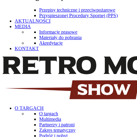
Przepisy techniczne i przeciwpożarowe
Przyspieszonej Procedury Spornej (PPS)
AKTUALNOŚCI
MEDIA
Informacje prasowe
Materiały do pobrania
Akredytacje
KONTAKT
O TARGACH
O targach
Multimedia
Partnerzy i patroni
Zakres tematyczny
Podróż i pobyt