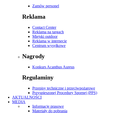
Zamów personel
Reklama
Contact Center
Reklama na targach
Miejski outdoor
Reklama w internecie
Centrum wysyłkowe
Nagrody
Konkurs Acanthus Aureus
Regulaminy
Przepisy techniczne i przeciwpożarowe
Przyspieszonej Procedury Spornej (PPS)
AKTUALNOŚCI
MEDIA
Informacje prasowe
Materiały do pobrania