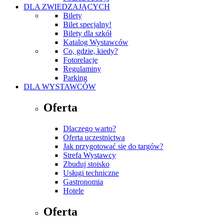
DLA ZWIEDZAJĄCYCH
Bilety
Bilet specjalny!
Bilety dla szkół
Katalog Wystawców
Co, gdzie, kiedy?
Fotorelacje
Regulaminy
Parking
DLA WYSTAWCÓW
Oferta
Dlaczego warto?
Oferta uczestnictwa
Jak przygotować się do targów?
Strefa Wystawcy
Zbuduj stoisko
Usługi techniczne
Gastronomia
Hotele
Oferta