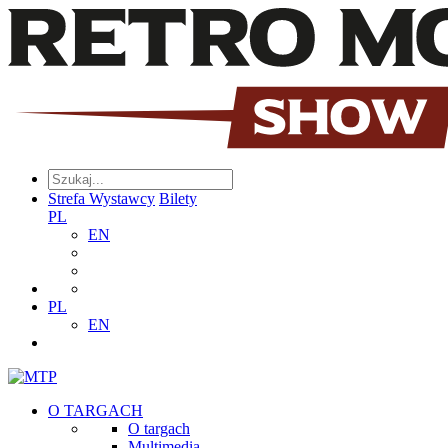
Strefa Wystawcy
Bilety
PL
EN
PL
EN
O TARGACH
O targach
Multimedia